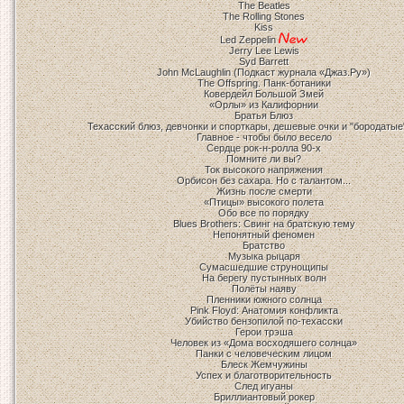
The Beatles
The Rolling Stones
Kiss
Led Zeppelin
Jerry Lee Lewis
Syd Barrett
John McLaughlin (Подкаст журнала «Джаз.Ру»)
The Offspring. Панк-ботаники
Ковердейл Большой Змей
«Орлы» из Калифорнии
Братья Блюз
Техасский блюз, девчонки и спорткары, дешевые очки и "бородатые
Главное - чтобы было весело
Сердце рок-н-ролла 90-х
Помните ли вы?
Ток высокого напряжения
Орбисон без сахара. Но с талантом...
Жизнь после смерти
«Птицы» высокого полета
Обо все по порядку
Blues Brothers: Свинг на братскую тему
Непонятный феномен
Братство
Музыка рыцаря
Сумасшедшие струнощипы
На берегу пустынных волн
Полёты наяву
Пленники южного солнца
Pink Floyd: Анатомия конфликта
Убийство бензопилой по-техасски
Герои трэша
Человек из «Дома восходяшего солнца»
Панки с человеческим лицом
Блеск Жемчужины
Успех и благотворительность
След игуаны
Бриллиантовый рокер