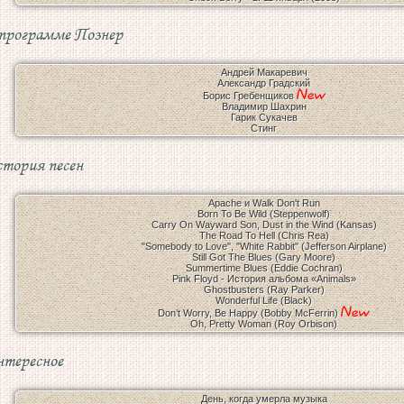
программе Познер
Андрей Макаревич
Александр Градский
Борис Гребенщиков
Владимир Шахрин
Гарик Сукачев
Стинг
тория песен
Apache и Walk Don't Run
Born To Be Wild (Steppenwolf)
Carry On Wayward Son, Dust in the Wind (Kansas)
The Road To Hell (Chris Rea)
"Somebody to Love", "White Rabbit" (Jefferson Airplane)
Still Got The Blues (Gary Moore)
Summertime Blues (Eddie Cochran)
Pink Floyd - История альбома «Animals»
Ghostbusters (Ray Parker)
Wonderful Life (Black)
Don’t Worry, Be Happy (Bobby McFerrin)
Oh, Pretty Woman (Roy Orbison)
тересное
День, когда умерла музыка