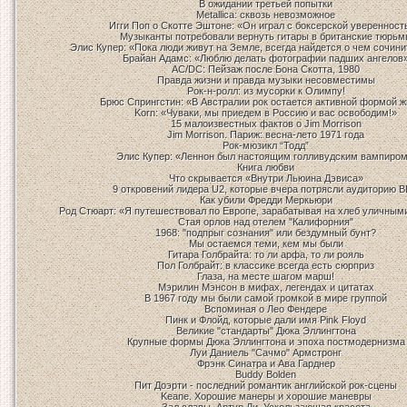
В ожидании третьей попытки
Metallica: сквозь невозможное
Игги Поп о Скотте Эштоне: «Он играл с боксерской увереннос
Музыканты потребовали вернуть гитары в британские тюрьм
Элис Купер: «Пока люди живут на Земле, всегда найдется о чем сочини
Брайан Адамс: «Люблю делать фотографии падших ангелов
AC/DC: Пейзаж после Бона Скотта, 1980
Правда жизни и правда музыки несовместимы
Рок-н-ролл: из мусорки к Олимпу!
Брюс Спрингстин: «В Австралии рок остается активной формой ж
Korn: «Чуваки, мы приедем в Россию и вас освободим!»
15 малоизвестных фактов о Jim Morrison
Jim Morrison. Париж: весна-лето 1971 года
Рок-мюзикл “Тодд”
Элис Купер: «Леннон был настоящим голливудским вампиром
Книга любви
Что скрывается «Внутри Льюина Дэвиса»
9 откровений лидера U2, которые вчера потрясли аудиторию 
Как убили Фредди Меркьюри
Род Стюарт: «Я путешествовал по Европе, зарабатывая на хлеб уличным
Стая орлов над отелем "Калифорния"
1968: "подпрыг сознания" или бездумный бунт?
Мы остаемся теми, кем мы были
Гитара Голбрайта: то ли арфа, то ли рояль
Пол Голбрайт: в классике всегда есть сюрприз
Глаза, на месте шагом марш!
Мэрилин Мэнсон в мифах, легендах и цитатах
В 1967 году мы были самой громкой в мире группой
Вспоминая о Лео Фендере
Пинк и Флойд, которые дали имя Pink Floyd
Великие "стандарты" Дюка Эллингтона
Крупные формы Дюка Эллингтона и эпоха постмодернизма
Луи Даниель "Сачмо" Армстронг
Фрэнк Синатра и Ава Гарднер
Buddy Bolden
Пит Доэрти - последний романтик английской рок-сцены
Keane. Хорошие манеры и хорошие маневры