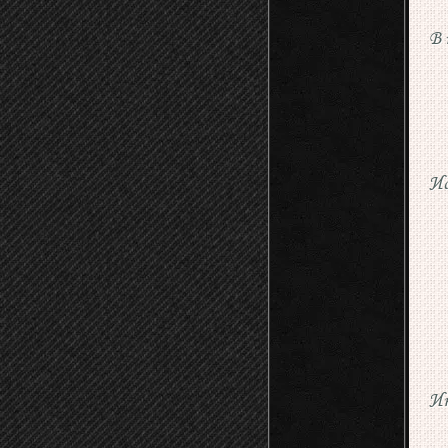
В 
Ис
Ин