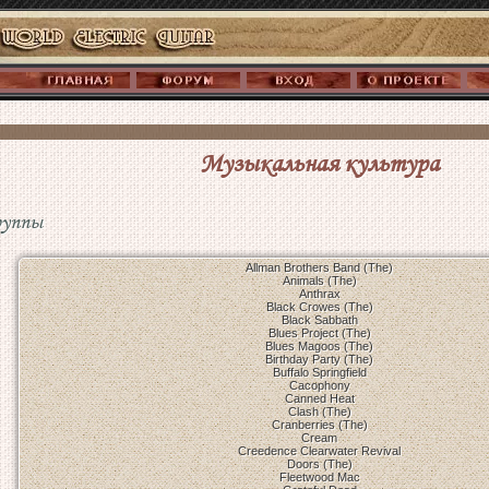
Музыкальная культура
руппы
Allman Brothers Band (The)
Animals (The)
Anthrax
Black Crowes (The)
Black Sabbath
Blues Project (The)
Blues Magoos (The)
Birthday Party (The)
Buffalo Springfield
Cacophony
Canned Heat
Clash (The)
Cranberries (The)
Cream
Creedence Clearwater Revival
Doors (The)
Fleetwood Mac