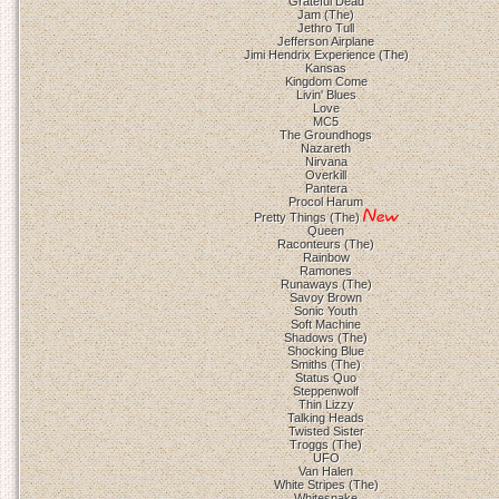
Grateful Dead
Jam (The)
Jethro Tull
Jefferson Airplane
Jimi Hendrix Experience (The)
Kansas
Kingdom Come
Livin' Blues
Love
MC5
The Groundhogs
Nazareth
Nirvana
Overkill
Pantera
Procol Harum
Pretty Things (The)
Queen
Raconteurs (The)
Rainbow
Ramones
Runaways (The)
Savoy Brown
Sonic Youth
Soft Machine
Shadows (The)
Shocking Blue
Smiths (The)
Status Quo
Steppenwolf
Thin Lizzy
Talking Heads
Twisted Sister
Troggs (The)
UFO
Van Halen
White Stripes (The)
Whitesnake