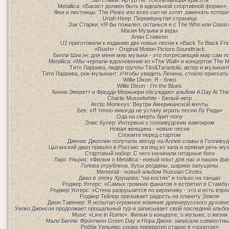
Зал славы. Артур Ли. Ускользающая красота
Metallica: «Басист должен быть в идеальной спортивной форме»,
Феи и лестницы: The Pixies изо всех сил не хотят замечать потери
Uriah Heep: Перевёрнутая cтраница
Зак Старки: «Я бы пожалел, останься я с The Who или Oasis
Магия Музыки и веры
Алан Стивелл
U2 приготовили к изданию две новых песни к «Back To Black Fri
«Rush» - Original Motion Picture Soundtrack
Билли Шихэн: для меня мир музыки - это потрясающий мир сам по
Metallica: «Мы черпали вдохновение из «The Wall» и концертов The 
Тито Ларрива, лидер группы Tito&Tarantula, актер и музыкан
Тито Ларрива, рок-музыкант: «Чтобы увидеть Ленина, стоило приехать
Willie Dixon: Я - блюз
Willie Dixon - I'm the Blues
Кенни Эверетт и Фредди Меркьюри обсуждают альбом A Day At Th
Charlie Musselwhite - Белый негр
Аrctic Мonkeys: Внутри Американской мечты
Бек: «Я точно никогда не устану играть песни Лу Рида»
Ода на смерть брит-попу
Элис Купер: Интервью с голливудским вампиром
Новая женщина - новые песни
Споемте перед стартом
Дженис Джоплин получила звезду на Аллее славы в Голливуд
Цыганский джаз пришёл в Россию: взгляд из зала и прямая речь му
Стартовый набор: С чего начинали гитарные боги
Ларс Ульрих: «Фильм о Metallica - новый опыт для нас и наших фа
Голова отрублена, бусы розданы, шарики запущены
Memorial - новый альбом Russian Circles
Джаз в эпоху Хрущева: "на костях" и только на танцах
Роджер Уотерс: «Самых громких фанатов я встретил в Стамбу
Роджер Уотерс: «Стена разрушается по кирпичику - это и есть взр
Роджер Тейлор призывает радость на планету Земля
Джон Тавенер: Я испытал огромное влияние древнерусского духовно
Уилко Джонсон продолжает прощальный тур и записывает свой последний альбо
Muse: «Live in Rome». Фильм о концерте, о музыке, о жизни
Мало Билли: Фронтмен Green Day и Нора Джонс записали совместн
Робби Уильямс снова превратил старое в «золотое»