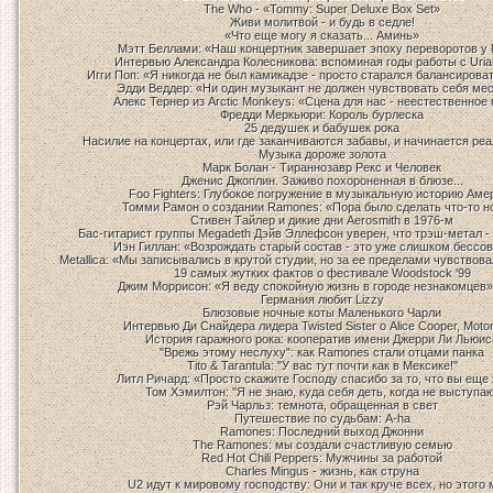
The Who - «Tommy: Super Deluxe Box Set»
Живи молитвой - и будь в седле!
«Что еще могу я сказать... Аминь»
Мэтт Беллами: «Наш концертник завершает эпоху переворотов у
Интервью Александра Колесникова: вспоминая годы работы с Uria
Игги Поп: «Я никогда не был камикадзе - просто старался балансироват
Эдди Веддер: «Ни один музыкант не должен чувствовать себя ме
Алекс Тернер из Arctic Monkeys: «Сцена для нас - неестественное
Фредди Меркьюри: Король бурлеска
25 дедушек и бабушек рока
Насилие на концертах, или где заканчиваются забавы, и начинается ре
Музыка дороже золота
Марк Болан - Тираннозавр Рекс и Человек
Дженис Джоплин. Заживо похороненная в блюзе...
Foo Fighters: Глубокое погружение в музыкальную историю Аме
Томми Рамон о создании Ramones: «Пора было сделать что-то н
Стивен Тайлер и дикие дни Aerosmith в 1976-м
Бас-гитарист группы Megadeth Дэйв Эллефсон уверен, что трэш-метал - 
Иэн Гиллан: «Возрождать старый состав - это уже слишком бессо
Metallica: «Мы записывались в крутой студии, но за ее пределами чувствов
19 самых жутких фактов о фестивале Woodstock '99
Джим Моррисон: «Я веду спокойную жизнь в городе незнакомцев»
Германия любит Lizzy
Блюзовые ночные коты Маленького Чарли
Интервью Ди Снайдера лидера Twisted Sister о Alice Cooper, Moto
История гаражного рока: кооператив имени Джерри Ли Льюис
"Врежь этому неслуху": как Ramones стали отцами панка
Tito & Tarantula: "У вас тут почти как в Мексике!"
Литл Ричард: «Просто скажите Господу спасибо за то, что вы еще
Том Хэмилтон: "Я не знаю, куда себя деть, когда не выступа
Рэй Чарльз: темнота, обращенная в свет
Путешествие по судьбам: A-ha
Ramones: Последний выход Джонни
The Ramones: мы создали счастливую семью
Red Hot Chili Peppers: Мужчины за работой
Charles Mingus - жизнь, как струна
U2 идут к мировому господству: Они и так круче всех, но этого