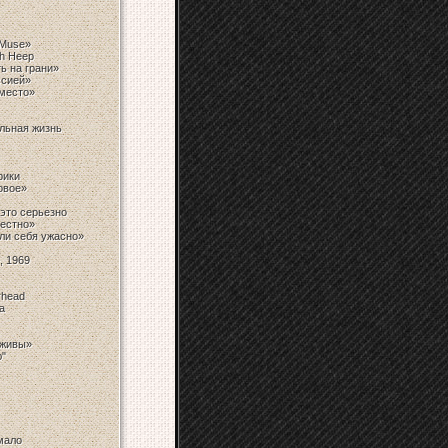
 Muse»
h Heep
ь на грани»
ссией»
 место»
альная жизнь
рики
овое»
это серьезно
вестно»
али себя ужасно»
, 1969
rhead
а
 живы»
ю"
 мало