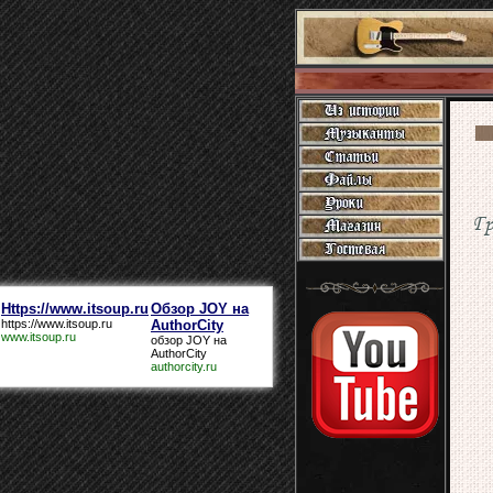
Г
Https://www.itsoup.ru
Обзор JOY на
https://www.itsoup.ru
AuthorCity
www.itsoup.ru
обзор JOY на
AuthorCity
authorcity.ru