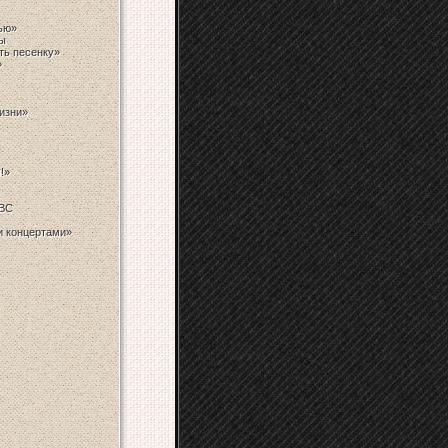
тью»
ы
ть песенку»
»
изни»
!»
BBC
и концертами»