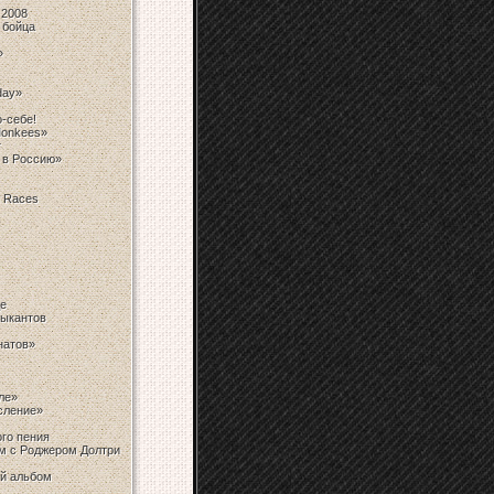
 2008
 бойца
»
day»
-себе!
Monkees»
т
 в Россию»
e Races
е
зыкантов
натов»
ле»
осление»
го пения
м с Роджером Долтри
ый альбом