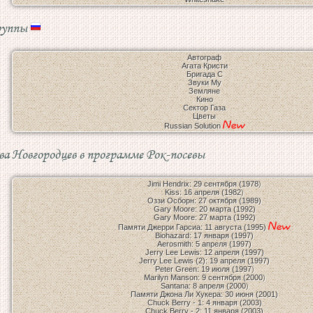
руппы
Автограф
Агата Кристи
Бригада С
Звуки Му
Земляне
Кино
Сектор Газа
Цветы
Russian Solution
ва Новгородцев в программе Рок-посевы
Jimi Hendrix: 29 сентября (1978
)
Kiss: 16 апреля (1982
)
Оззи Осборн: 27 октября (1989)
Gary Moore: 20 марта (1992)
Gary Moore: 27 марта (1992)
Памяти Джерри Гарсиа: 11 августа (1995)
Biohazard: 17 января (1997)
Aerosmith: 5 апреля (1997)
Jerry Lee Lewis: 12 апреля (1997)
Jerry Lee Lewis (2): 19 апреля (1997)
Peter Green: 19 июля (1997
)
Marilyn Manson: 9 сентября (2000
)
Santana: 8 апреля (2000
)
Памяти Джона Ли Хукера: 30 июня (2001)
Chuck Berry - 1: 4 января (2003)
Chuck Berry - 2: 11 января (2003)