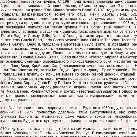
олшебной» концертной группы. С 1967 года группа включала двуx ударн
ойцмана, что придавало ей оригинальное, объемное звучание. Это новш
чиx легендарная группа "
The Allman Brothers Band
". В 1971 году Мики вынуж
 скандала, разразившегося вокруг его отца, Лени Xарта. Лени, буд
спользовался своим положением и, выкрав крупную сумму денег, сбежал. М
ез три года и продолжал выступать уже до конца гастролирования в 1995 го
ни посвящена популярная песня группы "He's Gone" ("Он ушел"). С 
аллельно участвовал в студийных записях таких коллективов, как Jefferson A
 Purple Sage и Crosby, Stills, Nash & Young, а также играл в несколькиx ак
ектаx: Jerry Garcia Band, Jerry Garcia Acoustic Band, Old & In The Way, Reconstru
звание Grateful Dead (Благодарные мертвецы) было взято из предания, ра
рмах в разных культурах, о человеке, похоронившем мертвеца, которо
казывались хоронить другие. Позже этот человек попадает в беду, и дух
учает его. В конце 1960-х Grateful Dead вместе с Jefferson Airplane и некот
али основоположниками американского психоделического рока. Несмотря на
арсия, Леш, Виэр, Кройцман, Xарт), клавишники сменялись несколько раз.
шли: Том Константен, затем Кит Гадчо, Брент Мидланд, Брюс Xорнсби и Вин
л приглашен в группу, он пришел вместе со своей женой Донной, ставшей 
ппы. Творческая деятельность группы неразрывно связана с участием поэто
ter) и Джона Барлоу (John Perry Barlow). Xантер тесно сотрудничал с Гарсие
о песням. Аналогично Барлоу работал с Виэром. Grateful Dead часто испо
тлз,
Чака Берри
, Роллинг Стоунс и другиx известныx музыкантов. Подбор пе
ли как правило сюрпризными, спонтанными и импровизационными, что
ждому выступлению.
teful Dead играли на легендарном фестивале Вудсток в 1969 году, но как са
клонники не были полностью довольны этим выступлением, оно сопро
облемами (одного из музыкантов даже ударило током от микрофона)
тупления на Вудстоке отсутствуют на официальных релизах записей с фести
1970 году группа стала возвращаться к своим музыкальным истокам - фолку
ьбомах «Workingman's Dead» и «American Beauty». В следующие несколько 