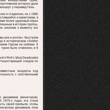
нные концертными турне,
а протяжении которого дали
 концерт у пирамид Гизы.
лах и стадионах, но с 1980
астившийся к наркотикам, в
время более здоровый образ
спешным в истории группы,
сни альбома к моменту его
авы рок-н-ролла». Выступив
а в историческом «Soldier
нием Гарсии на публике. 9
е турне было отменено, и 8
k’n’Roll’s Most Deadicated
путешествующей следом по
совместные концерты под
тельность с собственными
з динамиков (мониторов),
В 1970-х годах эта стена
асть своей прибыли, чтобы
несколько динамиков, пока