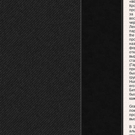
«в
Кр
про
за
во
чер
Ле
пар
the
про
на
фо
от
выр
ст
(Г
при
бы
гру
Hun
ег
Би
бы
ка
Gra
по
пр
выс
В 
ал