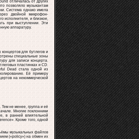
Sound отличалась от другиx
что позволяло музыкантам
ики. Система однако имела
ерез двойной микрофон-
о исполнителя, и близкое,
ать при выступлении. Эти
енную аппаратуру.
х концертов для бутлегов и
мотрены специальные зоны
атуру для записи концерта.
тлеговых пластинках и CD.
eful Dead стала одной из
ролированию. Её примеру
цертов на некоммерческой
 Тем не менее, группа и её
начале. Многие поклонники
е, в ранней влиятельной
rence». Кроме того, одной
бъёмы музыкальных файлов
ем («policy») на обмен их