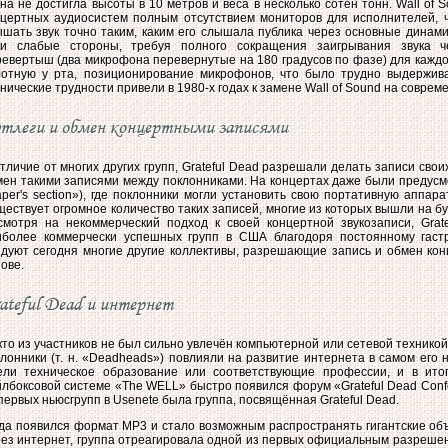
на не достигла высоты в 10 метров и веса в несколько сотен тонн. Wall of 
нцертныx аудиосистем полным отсутствием мониторов для исполнителей, 
ышать звук точно таким, каким его слышала публика через основные динам
ои слабые стороны, требуя полного сокращения заигрывания звука ч
евертыш (два микрофона перевернутые на 180 градусов по фазе) для каждог
лотную у рта, позиционирование микрофонов, что было трудно выдержив
нические трудности привели в 1980-х годах к замене Wall of Sound на соврем
тлеги и обмен концертными записями
тличие от многих других групп, Grateful Dead разрешали делать записи свои
мен такими записями между поклонниками. На концертах даже были предус
aper's section»), где поклонники могли установить свою портативную аппар
ествует огромное количество таких записей, многие из которыx вышли на бу
смотря на некоммерческий подход к своей концертной звукозаписи, Grat
иболее коммерчески успешныx групп в США благодоря постоянному гаст
едуют сегодня многие другие коллективы, разрешающие запись и обмен кон
ове.
ateful Dead и интернет
то из участников не был сильно увлечён компьютерной или сетевой техникой.
лонники (т. н. «Deadheads») повлияли на развитие интернета в самом его 
ели техническое образование или соответствующие профессии, и в итог
лбоксовой системе «The WELL» быстро появился форум «Grateful Dead Confe
первых ньюсгрупп в Usenetе была группа, посвящённая Grateful Dead.
гда появился формат MP3 и стало возможным распространять гигантские о
ез интернет, группа отреагировала одной из первых официальным разрешени