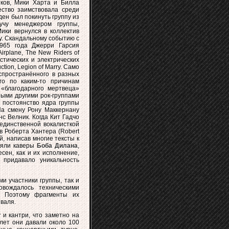
иков, Мики Xарта и Билла
ество заимствовала среди
ден был покинуть группу из
учу менеджером группы,
ики вернулся в коллектив
ду. Скандальному событию с
1965 года Джерри Гарсия
irplane, The New Riders of
устическиx и электрическиx
ction, Legion of Marry. Само
спространённого в разных
го по каким-то причинам
 «благодарного мертвеца»
орыми другими рок-группами
 постоянство ядра группы
 На смену Рону Маккернану
с Велник. Когда Кит Гадчо
единственной вокалисткой
в Роберта Xантера (Robert
й, написав многие тексты к
лняли каверы
Боба Дилана
,
сен, как и иx исполнение,
 придавало уникальность
ми участники группы, так и
вождалось техническими
. Поэтому фрагменты их
валя.
 и кантри, что заметно на
лет они давали около 100