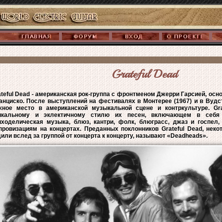
Grateful Dead
ateful Dead - американская рок-группа с фронтменом Джерри Гарсией, осно
анциско. После выступлений на фестивалях в Монтерее (1967) и в Вудст
жное место в американской музыкальной сцене и контркультуре. Gra
икальному и эклектичному стилю их песен, включающем в себя
иходелическая музыка, блюз, кантри, фолк, блюграсс, джаз и госпел
провизациям на концертах. Преданных поклонников Grateful Dead, неко
дили вслед за группой от концерта к концерту, называют «Deadheads».