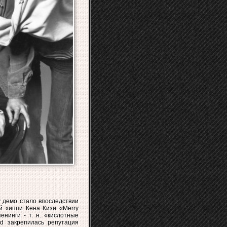
у демо стало впоследствии
й хиппи Кена Кизи «Merry
енинги - т. н. «кислотные
d закрепилась репутация