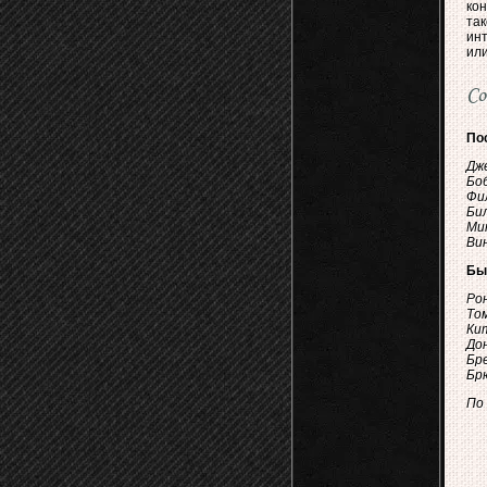
ко
та
ин
ил
Со
По
Дже
Боб
Фил
Бил
Мик
Вин
Бы
Рон
Том
Кит
Дон
Бре
Брю
По 