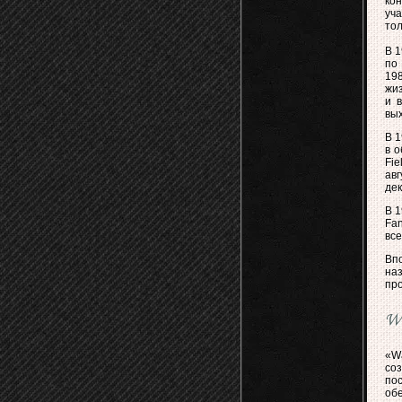
ко
уча
тол
В 1
по 
198
жиз
и 
вых
В 1
в о
Fie
авг
де
В 1
Fa
все
Вп
на
про
Wa
«W
со
пос
об