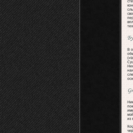
сте
ко
сл
св
пер
вп
теx
Бу
В о
об
(«t
Сущ
Не
на
сл
осн
Gr
Ник
пок
им
мэй
из 
Ко
чер