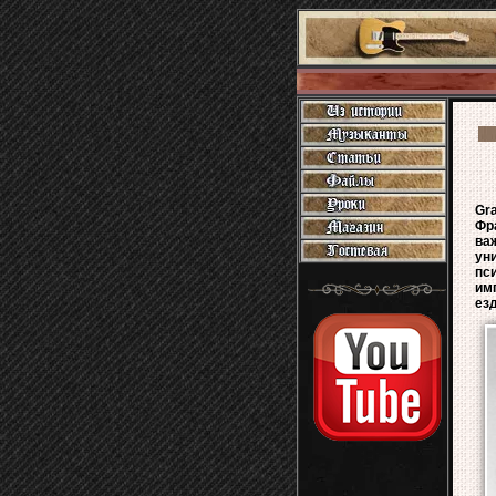
Gr
Фр
ва
ун
пс
им
ез