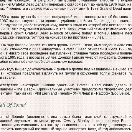
нцертов ежегодно, и регулярно выпускали студийные альбомы. Изнурё
стники Grateful Dead делали перерыв с октября 1974 до начала 1976 года, н
ько 4 концерта и занимались сольными проектами. В 1978 Grateful Dead дали
980-х годах группа была очень популярной, играя концерты во всё больших за
1987 год не выпустила ни одного студийного альбома. Гарсия, давно пристр
6 году впал в диабетическую кому, после выхода из которой вёл некоторое 
ни. В 1987 году вышел альбом «In The Dark», ставший самым коммерчески у
впервые сингл Grateful Dead («Touch of Grey») попал в топ-10. Многие пе
ода уже игрались группой на концертах на протяжении 5 лет.
994 году Джерри Гарсия, как член группы Grateful Dead, был введён в «Зал сл
бщей сложности с 2317 концертами, Grateful Dead отыграли 9 июля 1995 год
ld» в Чикаго свое последнее выступление, ставшее также последним появле
уста 1995 года, в возрасте 53 лет, Джерри Гарсия умер от инфаркта. Осенне
кабря группа объявила об официальном распаде.
995 году вышел документальный фильм о группе под названием «Tie-Died: Roc
ns», который предлагал взглянуть на группу в окружении толпы фанатов, 
й стране.
оследствии некоторые бывшие участники Grateful Dead снова давали 
званием «The Dead». Оригинальные участники продолжили творческую дея
ектами, такими как «Phil Lesh and Friends» (Фил Леш) и «Ratdog» (Боб Вейр).
ll Of Sound
all of Sound» (дословно: стена звука) была гигантской конструкцией и
зданной звуковым техником группы Owsley Stanley III по прозвищу Bear. 
тоянно увеличивалась, так как группа инвестировала в неё существенную ч
еспечить наилучший возможный звук на концертах. Каждый год добавлялись 