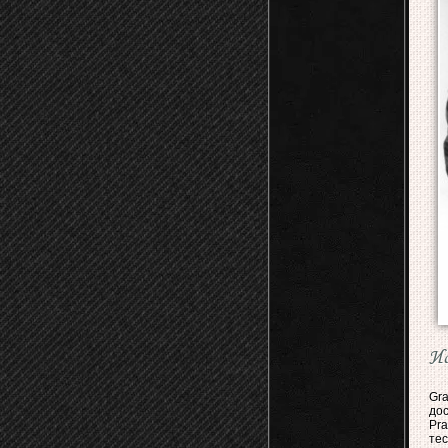
И
Gra
до
Pr
те