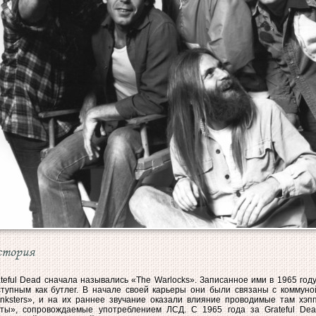
стория
teful Dead сначала назывались «The Warlocks». Записанное ими в 1965 год
ступным как бутлег. В начале своей карьеры они были связаны с коммуно
anksters», и на их раннее звучание оказали влияние проводимые там хэпп
сты», сопровождаемые употреблением ЛСД. С 1965 года за Grateful Dea