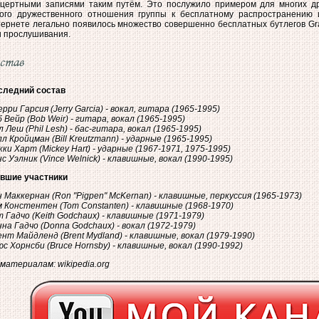
нцертными записями таким путём. Это послужило примером для многих дру
кого дружественного отношения группы к бесплатному распространению 
тернете легально появилось множество совершенно бесплатных бутлегов Gra
и прослушивания.
став
следний состав
рри Гарсия (Jerry Garcia) - вокал, гитара (1965-1995)
 Вейр (Bob Weir) - гитара, вокал (1965-1995)
 Леш (Phil Lesh) - бас-гитара, вокал (1965-1995)
л Кройцман (Bill Kreutzmann) - ударные (1965-1995)
ки Харт (Mickey Hart) - ударные (1967-1971, 1975-1995)
с Уэлник (Vince Welnick) - клавишные, вокал (1990-1995)
вшие участники
 Маккернан (Ron "Pigpen" McKernan) - клавишные, перкуссия (1965-1973)
 Констентен (Tom Constanten) - клавишные (1968-1970)
 Гадчо (Keith Godchaux) - клавишные (1971-1979)
на Гадчо (Donna Godchaux) - вокал (1972-1979)
нт Майдленд (Brent Mydland) - клавишные, вокал (1979-1990)
с Хорнсби (Bruce Hornsby) - клавишные, вокал (1990-1992)
материалам: wikipedia.org