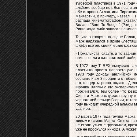
вуговской пластинки в 1971 году
альбоме вообще нет. Все песни аль
обе стороны Атлантики. Тирексом
МакКартни, к примеру, назвал Т.
распада кинематографом, схвати
Болане "Born To Boogie" (Рожден
Ринго когда-либо записал на киноп
То, что вытворял на сцене Болан, 
Марк наряжался в яркие блестящи
шкафу все его сценические костюм
- Пожалуйста, сядьте, а то задни
свист, вопли и визг зрителей, заб
В 1972 году Т. REX выпускают аль
пластинки просто–напросто уже н
1973 году доходы английской л
составили аж 3 процента от обще
его концерты резко падают. Дело
Фрэнка Заппы
с его эксперимент
просчитался. Тем более что резк
Финн, и Марк распускает группу в
чернокожей певице Глории, котор
году выходит очередной альбом Ма
удачной.
20 марта 1977 года группа Марка
живым и самого Марка. Он ехал с
не столкнуться с грузовиком, вр
уже не проснулся никогда. А может