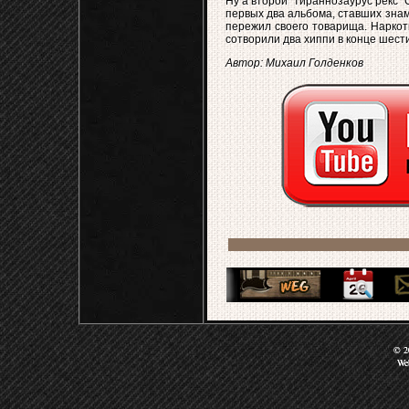
Ну а второй "тираннозаурус рекс"
первых два альбома, ставших знам
пережил своего товарища. Наркоти
сотворили два хиппи в конце шести
Автор: Михаил Голденков
© 20
We