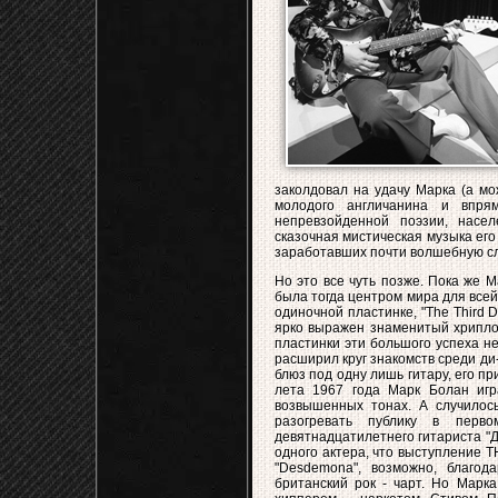
заколдовал на удачу Марка (а мо
молодого англичанина и впря
непревзойденной поэзии, насе
сказочная мистическая музыка его
заработавших почти волшебную сла
Но это все чуть позже. Пока же 
была тогда центром мира для всей
одиночной пластинке, "The Third 
ярко выражен знаменитый хриплов
пластинки эти большого успеха не
расширил круг знакомств среди ди
блюз под одну лишь гитару, его п
лета 1967 года Марк Болан игра
возвышенных тонах. А случилос
разогревать публику в перв
девятнадцатилетнего гитариста "
одного актера, что выступление
"Desdemona", возможно, благод
британский рок - чарт. Но Марк