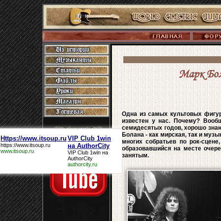
Марк Бол
Одна из самых культовых фигур 
известен у нас. Почему? Вооб
семидесятых годов, хорошо знаю
Болана - как мирская, так и музы
Https://www.itsoup.ru
VIP Club 1win
многих собратьев по рок-сцене
https://www.itsoup.ru
на AuthorCity
образовавшийся на месте очере
www.itsoup.ru
VIP Club 1win на
занятым.
AuthorCity
authorcity.ru