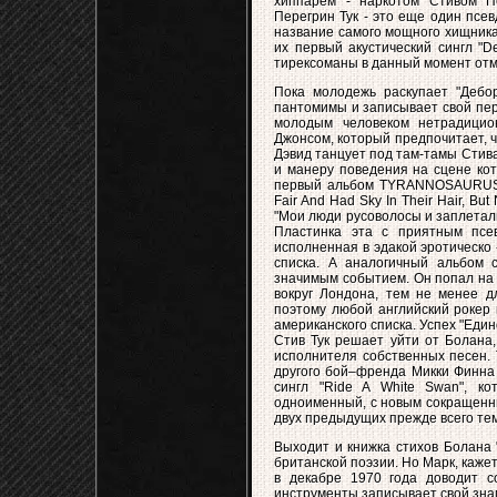
хиппарем - наркотом Стивом П
Перегрин Тук - это еще один псев
название самого мощного хищника
их первый акустический сингл "D
тирексоманы в данный момент отме
Пока молодежь раскупает "Дебор
пантомимы и записывает свой пер
молодым человеком нетрадицио
Джонсом, который предпочитает, ч
Дэвид танцует под там-тамы Стива
и манеру поведения на сцене кот
первый альбом TYRANNOSAURUS R
Fair And Had Sky In Their Hair, Bu
"Мои люди русоволосы и заплетали 
Пластинка эта с приятным псев
исполненная в эдакой эротическо 
списка. А аналогичный альбом с
значимым событием. Он попал на 
вокруг Лондона, тем не менее д
поэтому любой английский рокер
американского списка. Успех "Еди
Стив Тук решает уйти от Болана,
исполнителя собственных песен. 
другого бой–френда Микки Финна 
сингл "Ride A White Swan", ко
одноименный, с новым сокращенны
двух предыдущих прежде всего тем
Выходит и книжка стихов Болана "
британской поэзии. Но Марк, кажет
в декабре 1970 года доводит с
инструменты записывает свой знаме