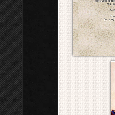
Бразилец сыгра
Как на
5 с
Тво
Быть муз