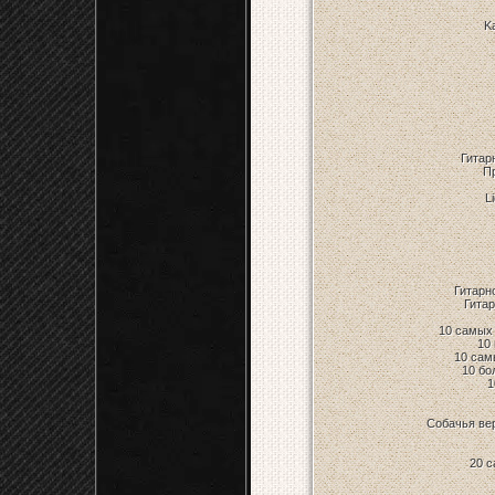
K
Гитарн
Пр
L
Гитарно
Гитар
10 самых
10
10 сам
10 бо
1
Собачья ве
20 с