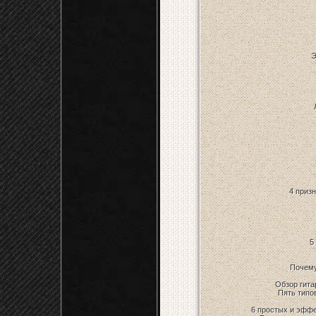
Э
4 призн
5
Почему
Обзор гита
Пять типо
6 простых и эффе