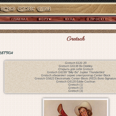
Gretsch
retsch
Gretsch 6120 JR
Gretsch G6138 Bo Diddley
Открыть для себя Gretsch
Gretsch G6199 “Billy-Bo” Jupiter Thunderbird
Gretsch обновляет серию электрогитар Center-Block
Grestch G5623 Electromatic Center-Block (RED) Bono Signatur
Gretsch G6120 Eddie Cochran
Gretsch (1)
Gretsch (2)
Gretsch (3)