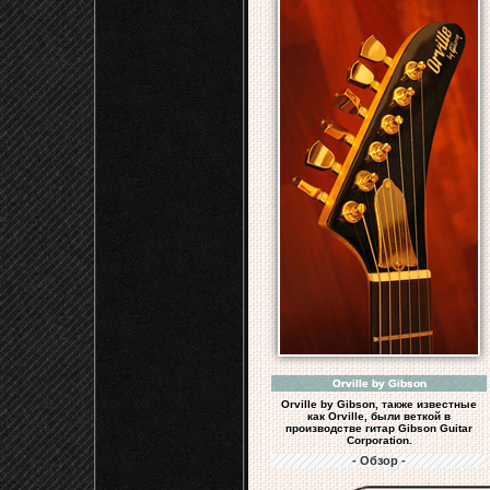
Orville by Gibson
Orville by Gibson, также известные
как Orville, были веткой в
производстве гитар Gibson Guitar
Corporation.
- Обзор -