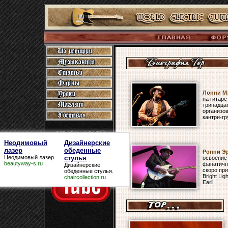
Лонни М
на гитаре
тринадцат
организо
кантри-гр
Неодимовый
Дизайнерские
лазер
обеденные
Ронни Э
Неодимовый лазер
.
стулья
освоение
beautyway-s.ru
фанатичн
Дизайнерские
скоро при
обеденные стулья
.
Bright Lig
chaircollection.ru
Earl