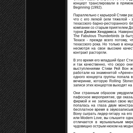
концерт транслировали в прямом
Beginning (1992).
Параллельно с карьерой Стиви раз
что с его легкой (или тяжелой - 
техасского барно-ресторанного б
компании со старым приятелем До
турне
Джими Хендрикса
. Наверн
The Fabulous Thunderbirds (в быт
Техасе - прежде всего потому, ч
техасского рока. Но только в кон
несмотря на свои высокие качес
контракт расторгли.
В это время его младший брат Сти
и так качественно, что скоро о
выступлениями Стиви Рей Вон же
работали на знаменитой «Арене» 
одного концерта группы попала в
вечеринке, которую Rolling Ston
записи этих концертов выходят на
Они странным образом умудрили
пафосное мероприятие, где оказа
фирмой и не записывал свою муз
попалась на глаза двум монстра
бесплатное время в звукозаписы
Вону сыграть лидер-гитару на его 
или Modern Love, вы слышите одн
отличается в музыкальным мире
чудовищно острым нюхом на модное