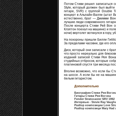
Потом Стиви решил записаться со
Style, который должен был выйти 
гитаре, SVR) с группой Double T
концерт в Альпайн-Валли (штат Ви
естественно, брат — Джимми Вон.
лучшие люди современного гитарн
После концерта Стиви Рей Вон с
Клэптон поехал на машине) и поле
ночи) вертолет воткнулся в гору, у
На похороны пришли Билли Гиббон
За пределами часовни, где его опл
Диск, который они записали с брат
что просто нереально для блюзов
изданий записей Стиви Рея Вона,
студийных отбросов, которые собр
платиновой спустя три месяца пос
Вполне возможно, что если бы Сти
на шоссе. А если бы не на машине
белым гитаристом.
Дополнительно
Биография Стиви Рея Вогэн
Гитары Стиви Рея Вогэна
Fender Stratocaster SRV 1992
Интервью - Stevie Ray Vaugha
Разбор композиции Love Str
Разбор композици Mary Had A