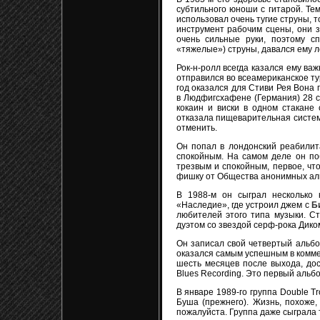
субтильного юноши с гитарой. Тем
использовал очень тугие струны, т
инструмент рабочим сцены, они з
очень сильные руки, поэтому сп
«тяжелые») струны, давался ему л
Рок-н-ролл всегда казался ему важ
отправился во всеамериканское тур
год оказался для Стиви Рея Вона 
в Людфигсхафене (Германия) 28 с
кокаин и виски в одном стакане
отказала пищеварительная систем
отменить.
Он попал в лондонский реабилит
спокойным. На самом деле он поб
трезвым и спокойным, первое, что
фишку от Общества анонимных алко
В 1988-м он сыграл несколько 
«Наследие», где устроил джем с
Б
любителей этого типа музыки. Ст
дуэтом со звездой серф-рока Диком
Он записал свой четвертый альбом
оказался самым успешным в коммер
шесть месяцев после выхода, дос
Blues Recording. Это первый альбо
В январе 1989-го группа Double T
Буша (прежнего). Жизнь, похоже,
пожалуйста. Группа даже сыграла