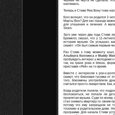
черные ни черта не сделали, что
наплевать.
Теперь и Стиви Рею Вону тоже нап
Кого волнует, что он родился 3 ок
Марты Вон? Для нас гораздо важнее
для утешения и лечения. А мале
Sears.
Зато уже через два года Стиви иг
Бремелл, сказал, что у 11-летне
историю музыки. Он услышал, как
скажет: «Он был самым первым чел
Раз Стиви к тому моменту знал,
Альберта Коллинса
и
Muddy Wat
пробуждать интерес у молодежи к 
так, на грани рока и блюза, фор
приставки «Рей» на то время.
Вместе с интересом к рок-н-ролл
скажут, что блюзовая тусовка от э
того, блюзмены употребляли драг
считался просто лекарством. Как, к
Когда родители поняли, что подро
беспокоиться, не попали ли дет
проклятая музыка. Судя по всему,
стал снимать квартиру со своим п
потому что ему запрещали не то
тоскливо в родительском доме. Н
программе. Для начала Стиви устр