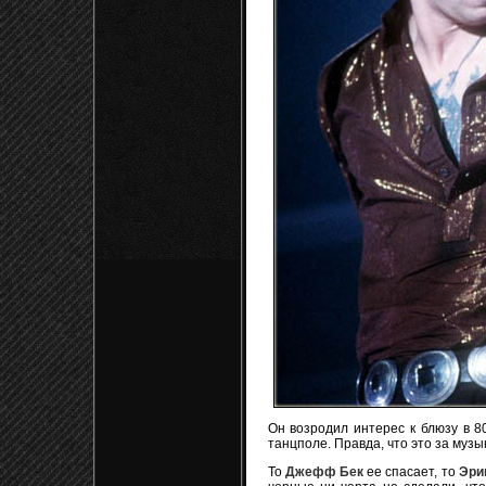
Он возродил интерес к блюзу в 80
танцполе. Правда, что это за музык
То
Джефф Бек
ее спасает, то
Эри