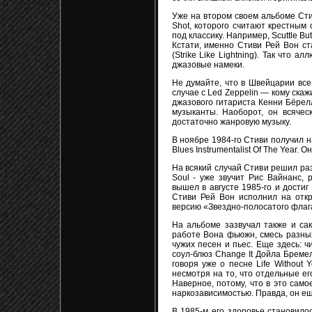
Уже на втором своем альбоме Стив
Shot, которого считают крестным
под классику. Например, Scuttle Bu
Кстати, именно Стиви Рей Вон ст
(Strike Like Lightning). Так что
джазовые намеки.
Не думайте, что в Швейцарии все
случае с Led Zeppelin — кому скаж
джазового гитариста Кенни Бёрелл
музыканты. Наоборот, он всячес
достаточно жанровую музыку.
В ноябре 1984-го Стиви получил на
Blues Instrumentalist Of The Year.
На всякий случай Стиви решил раз
Soul - уже звучит Рис Вайнанс,
вышел в августе 1985-го и достиг
Стиви Рей Вон исполнил на отк
версию «Звездно-полосатого флага
На альбоме зазвучал также и сак
работе Вона фьюжн, смесь разных
чужих песен и пьес. Еще здесь: ч
соул-блюз Change It Дойла Бремел
говоря уже о песне Life Without
несмотря на то, что отдельные ег
Наверное, потому, что в это сам
наркозависимостью. Правда, он ещ
В 1985-м его здоровье становилос