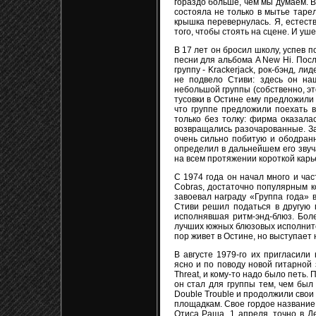
гораздо больше, чем мы думаем. В
состояла не только в мытье тарел
крышка перевернулась. Я, естеств
того, чтобы стоять на сцене. И уше
В 17 лет он бросил школу, успев п
песни для альбома A New Hi. Посл
группу - Krackerjack, рок-бэнд, л
не подвело Стиви: здесь он на
небольшой группы (собственно, это
тусовки в Остине ему предложили в
что группе предложили поехать в
только без толку: фирма оказала
возвращались разочарованные. Зат
очень сильно побитую и ободранн
определил в дальнейшем его звуч
на всем протяжении короткой кар
С 1974 года он начал много и час
Cobras, достаточно популярным ко
завоевал награду «Группа года» 
Стиви решил податься в другую г
исполнявшая ритм-энд-блюз. Боле
лучших южных блюзовых исполнител
пор живет в Остине, но выступает н
В августе 1979-го их пригласили
ясно и по поводу новой гитарной 
Threat, и кому-то надо было петь.
он стал для группы тем, чем был
Double Trouble и продолжили свои
площадкам. Свое гордое название 
Отиса Раша. 1 апреля, точно в Де