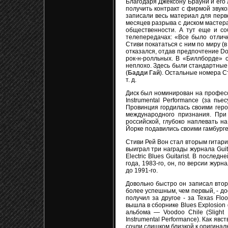
Благодаря Джексону Брауни и его 
получить контракт с фирмой звуко
записали весь материал для перво
месяцев разрыва с диском мастера
общественности. А тут еще и со
телепередачах: «Все было отлич
Стиви покататься с ним по миру (
отказался, отдав предпочтение Do
рок-н-ролльных. В «Биллборде» о
неплохо. Здесь были стандартные 
(
Бадди Гай
). Остальные номера Ст
т. д.
Диск был номинирован на професси
Instrumental Performance (за пье
Провинция гордилась своими геро
международного признания. При 
российской, глубоко наплевать н
Йорке подавились своими гамбург
Стиви Рей Вон стал вторым гитарис
выиграл три награды журнала Guita
Electric Blues Guitarist. В после
года, 1983-го, он, по версии жур
до 1991-го.
Довольно быстро он записал второ
более успешным, чем первый, - дос
получил за другое - за Texas Fl
вышла в сборнике Blues Explosion 
альбома — Voodoo Chile (Slight
Instrumental Performance). Как яв
сочли слишком близкой к оригина