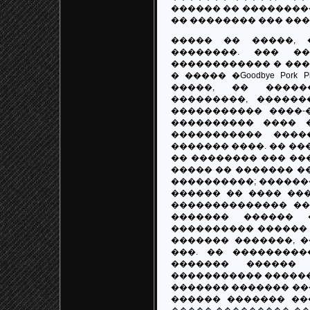
������ �� ���������
�� �������� ��� ���
����� �� �����, 
��������. ��� �
������������ � ���
� ����� �Goodbye Por
�����, �� �����
���������, �����
����������� ����-
���������� ���� 
����������� ����
������� ����. �� ��
�� �������� ��� ��
����� �� ������� ��
����������; ������
������ �� ���� ��
�������������� ��
������� ������ 
���������� ������ 
������� �������, 
���. �� ��������
������� ������
����������� ������ 
������� ������� ����
������ ������� ���