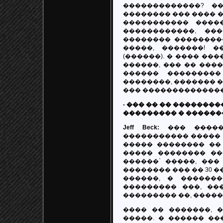
�������������? �
�������� ��� ���� ��
����������� ����
������������, ��
�������� ���������
�����, �������! �
(������). � ���� ��
������, ��� �� ����
������ ��������
��������, ������� �
��� �������������� 
- ��� �� �� �������
��������� � ������
Jeff Beck:
��� ������
����������� ����� �
����� �������� �� 
����� �������� ��
������` �����, ���
�������� ��� �� 30 �
������, � �������
��������� ���, ��
��������� ��, �����
���� �� �������, 
�����. � ������ ��