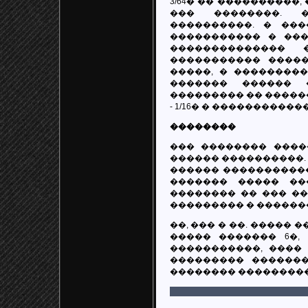
3/64� �� ����������
��� ��������. 
����������. � ��
����������� � ���
�������������� 
����������� ����
�����, � ���������
������� ������ 
��������� �� ������
- 1/16� � ������������
��������
��� �������� ����
������ ����������. �
������ ������������ S
������� ����� ��
�������� �� ��� ��
��������� � ������
��, ��� � ��. �����
����� ������� 6�,
�����������, ����
��������� �������
�������� ���������