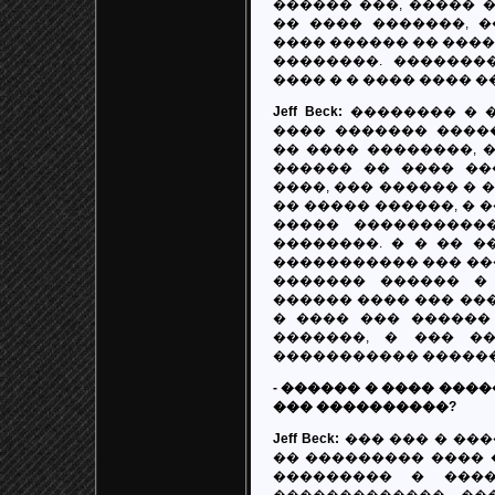
������ ���, ����� � �
�� ���� �������, 
���� ������ �� �����
��������. ��������
���� � � ���� ���� �
Jeff Beck:
�������� � �
���� ������� ����
�� ���� ��������, 
������ �� ���� ��
����, ��� ������ � 
�� ����� ������, � �
����� ����������
��������. � � �� �
����������� ��� ���
������� ������ �
������ ���� ��� ���
� ���� ��� ������ 
�������, � ��� �
����������� �������
- ������ � ���� ���
��� ����������?
Jeff Beck:
��� ��� � ���
�� ��������� ���� 
��������� � ����