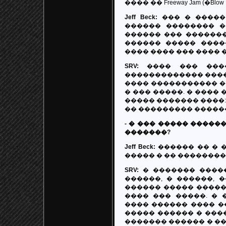
���� �� Freeway Jam (�Blow 
Jeff Beck:
��� � �����,
������ �������� �
������ ��� �������
������ ����� ����
���� ���� ��� ���� 
SRV:
���� ��� ����
������������� ����
���� ����������� ��
� ��� �����. � ���� 
����� ������� ����: 
�� ��������� �����
- � ��� ����� �����
�������?
Jeff Beck:
������ �� � 
����� � �� �������� 
SRV:
� ������� �����
������, � ������, 
������ ����� �����
���� ��� �����. � 
���� ������ ���� ��
����� ������ � ����
������� ������ � ��