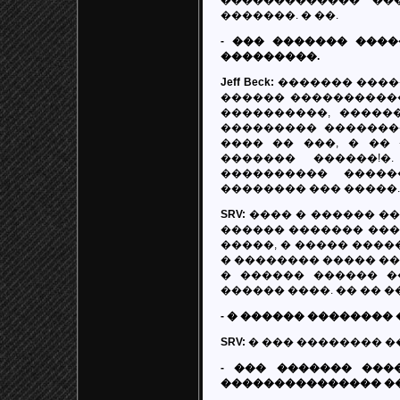
������������� ��
�������. � ��.
- ��� ������� ����
���������.
Jeff Beck:
������� �����
������ �����������
����������, �����
��������� ��������
���� �� ���, � ��
������� ������!�
���������� �����
�������� ��� �����.
SRV:
���� � ������ ��
������ ������� ���
�����, � ����� ����
� �������� ����� ��
� ������ ������ �
������ ����. �� �� 
- � ������ ��������
SRV:
� ��� �������� �
- ��� ������� ���
��������������� �