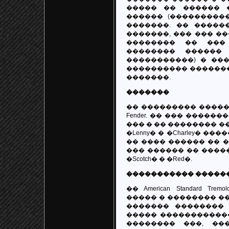
����� �� ������ 
������ (����������
�������. �� �����
�������, ��� ��� ��
�������� �� ���
�������� ������
�����������) � ��
���������� �������
�������.
�������
�� ��������� ����� 
Fender. �� ��� �������
��� � �� �������� ����
�Lenny� � �Charley� 
�� ���� ������ �� �
��� ������ �� ����
�Scotch� � �Red�.
����������� �����
�� American Standard
����� � �������� ���
������� �������� 
����� �����������
�������� ���, ��