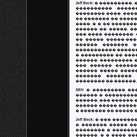
Jeff Beck:
� ���������, 
���������� �����
�������� ����, �����
�� ������� �� �����
����, � � �� �������
������ �� �����, �
��� ���� ��������. 
�� ����� �����-���
������ ������� �
����������� ������
� ��������� �� ����
������. ��������� �
��� ������ ������
������ ����� �����
������� �������.
�������� �� ������,
SRV:
� ��������� ���
������ � ���������
������, ��� ������ 
������ ����� �����
� ������� �� ����� 
Jeff Beck:
� ��� �������
� ������� ����� ��
�������� � ������� 
������. � � ���� ��