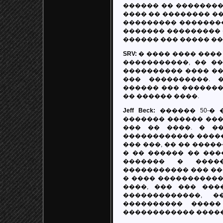
������ �� ��������
���� �� �������� ��
��������� ��������
������� ��������� 
������ ��� ����� ��
SRV:
� ���� ���� ����
�����������, �� �
���������� ���� ��
��� ����������. 
������ ��� ��������
�� ������ ����.
Jeff Beck:
������ 50-� 
������� ������ ���
��� �� ����. � �
������������ ������
��� ���, �� �� �����
� �� ������ �� ���
������� � ����
����������� ��� ��
� ���� ������������
����, ��� ��� ���
�������������, 
���������� �����
������������ �����