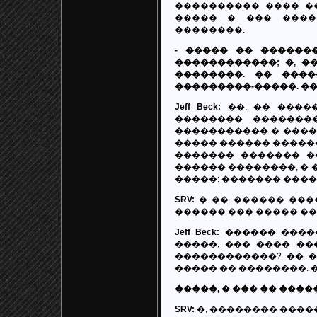
���������� ���� ��
����� � ��� ����
��������.
- ����� �� ������
������������; �, �
��������. �� ���
���������-�����. �
Jeff Beck:
��. �� ����
�������� ��������
����������� � �����
����� ������ ������
������� ������� �
������ ��������, � �
�����: ������� ����,
SRV:
� �� ������ ���
������ ��� ����� ��
Jeff Beck:
������ �����
�����, ��� ���� ��
������������? �� �
����� �� ��������. �
�����, � ��� �� ���
SRV:
�, �������� ����