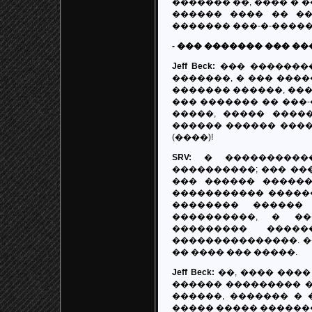
������� ��, ���� � 
������ ���� �� ��
������� ���-�-�����
- ��� ������� ��� �
Jeff Beck:
��� ��������
�������, � ��� ����
������� ������, ���
��� ������� �� ���-�
�����, ����� ����
������ ������ ����
(����)!
SRV:
� ����������
����������; ��� ��
��� ������ ������
����������� ������
�������� ������
����������, � �
��������� ����
���������������. �
�� ���� ��� �����.
Jeff Beck:
��, ���� ����
������ ��������� 
������, ������� � 
����� ����� �������