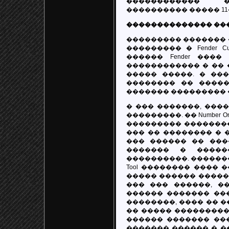
������������ 
���������� ����� 11
�������������� ���
��������� ������� 
��������� � Fender C
������ Fender ���
������������ � �� 
����� �����. � ��
�������� �� �����
������� ��������� �
� ��� �������, ����
���������. �� Number
��������� ��������
��� �� �������� � 
��� ������ �� ���
������� � �����
����������. �������� 
Tool �������� ���� �
����� ������ �����
��� ��� ������, �
������ ������� ��
��������, ���� �� �
�� ����� ���������
������ ������� ���
������� ������ � �