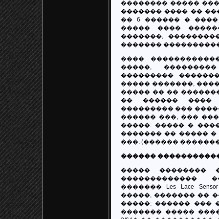
�������� ����� ���
������� ���� �� �����
�� 6 ������ � ����
����� ���� �����
�������, ��������
������� ���������� 7
���� ������������
�����, ��������
��������� ������
����� �������, ���
����� �� �� ������
�� ������ ���� 
��������� ��� ����
������ ���, ��� ��
�����: ����� � ���
������� �� ����� �
���. (������ ��������� ���
������ ����������
����� �������� 
������������� �
������� Les Lace Se
�����, ������� �� 
�����; ������ ��� 
������� ����� ���