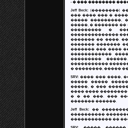
- � ��� �������� ��
Jeff Beck:
(��������) �
��� ���� ��� � ����
����� ���������, 
�����, � ������� ��
��������� � ��
�������������� ����
������� �� ����. �
������� ������� ��
������� ��� ���� �
������������ ����
��������� ������
����������� ������
� ��������, ����� ��
SRV:
���� ��� ����, �
����� ����� �����
�����, � ��� �����
���� ���� �������� 
� � �� ���. ��� �
������� ������.
Jeff Beck:
�� ��������
���������� �������
������������ �� ���
SRV:
����� ������ 