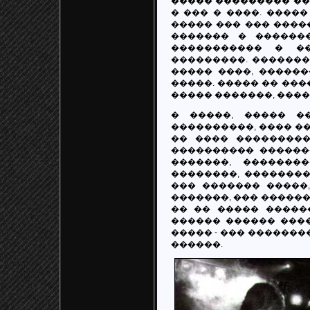
����� ��������� ��
� ��� � ����. ����
����� ��� ��� ����
������� � ������
����������� � �
���������. �������
����� ����, �����
�����. ����� �� ����
����� �������, ���
� �����, ����� �
����������, ���� �
�� ���� ���������
���������� ������
�������, �������
��������, ��������
��� ������� �����
�������, ��� ������
�� �� ����� �����
������ ������ ����
����� - ��� �������
������.