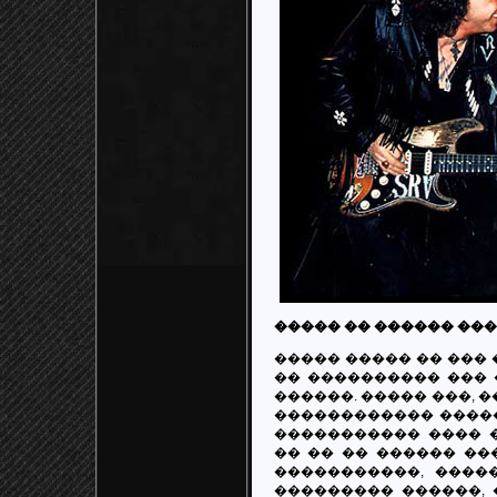
����� �� ������ ��
����� ����� �� ��� 
�� ���������� ��� 
������. ����� ���, 
������������ �����
����������� ���� �
�� �� �� ������ ��
�����������, ����
��������� ������, 