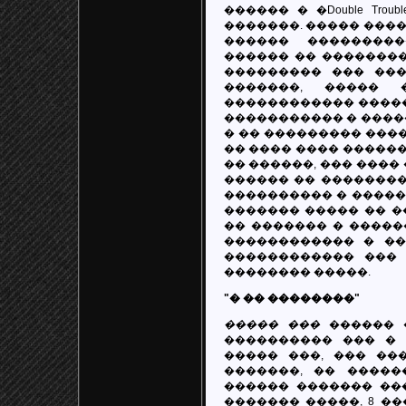
������ � �Double Trou
�������. ����� �����
������ ���������
������ �� ��������� 
��������� ��� ����
�������, ����� 
������������ �����
����������� � ����
� �� ��������� ���
�� ���� ���� �����
�� ������, ��� ���� 
������ �� ��������
���������� � ������
������� ����� �� �
�� ������� � �����
������������ � ��
������������ ��� 
�������� �����.
"� �� ��������"
����� ���
������ �
���������� ��� � 
����� ���, ��� ��
�������, �� �����
������ ������� ���
������� �����, 8 ���