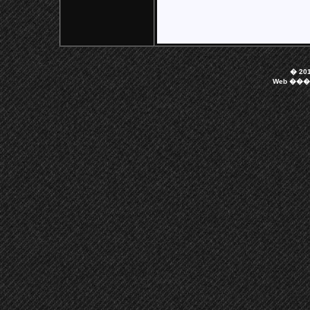
� 201
Web ��