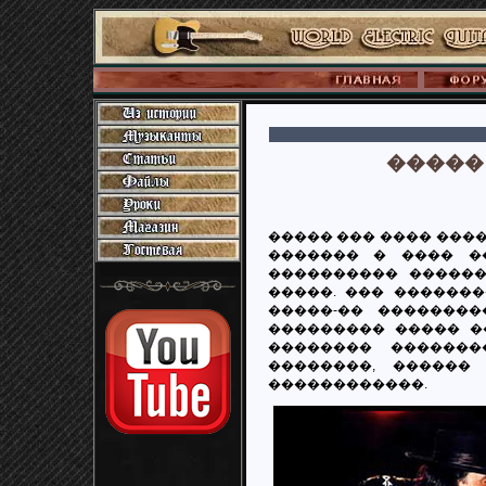
�����
����� ��� ���� ���
������� � ���� ����
���������� ������
�����. ��� ������
�����-�� �������
��������� ����� �
�������� �������
��������, ������
������������.