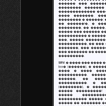
������ ��� �����
�������� �������
������������� ����
���� �������. ��
�������� � ������: 
�� ������!�, � �
��������, �� �����
����� ��� ������ ��
���������� � �����
���, ����� �������
����������, �� ���
�������, ��� �����
��� ������� �� ����
���������.
SRV:
� ���� ��� ���� ���
box� (������), � ���
���� � ���� ���
����������. ����
������, �� ����
����������. � ���
(��������), � ���
����� ���������!
����� ������
���������� ����� 
����� �� ������� �