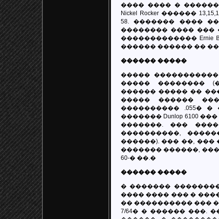
���� ���� � ������
Nickel Rocker ������ 13,15
58. ������� ���� �
�������� ���� ��� 
������������� Ernie Ball
������ ������ �� �
������ �����
����� �����������
����� �������� (�
������ ����� �� �����
����� ������ ���
���������� .055� �
������� Dunlop 6100 ���
�������. ��� ���
����������, ��������
������). ��� ��, ��� ��
������� ������, ��� 
60-� ��.�
������ �����
� ������� �������
���� ���� ��� � ���
�� ���������� ��� ��
7/64� � ������ ���.