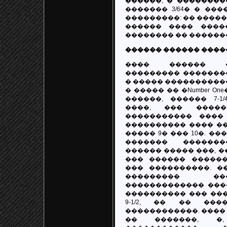
������, � ��������
������� 3/64� � ���
���������: �� �������
������ ���� ����
�������� �� ������
������ ������ ����
���� ������ �
��������� �������
� ����� ����������
� ����� �� �Number O
������, ������ 7-1/4�
����, ��� ����
����������� ����
���������� ���� �
����� 9� ��� 10�. ��
������� �������
������ ����� ���, 
��� ������ ������
��� ����������. �
��������� �
������������� ���
���������� ��� ��
9-1/2, �� �� ���
������������. ����
�� �������, �