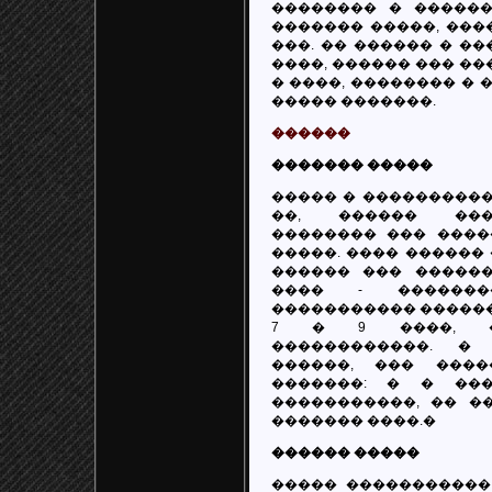
�������� � ������
������� �����, ���
���. �� ������ � ��
����, ������ ��� ��
� ����, �������� � 
����� �������.
������
������� �����
����� � ����������
��, ������ ���
�������� ��� ����
�����. ���� ������
������ ��� ������
���� - ������
����������� �������
7 � 9 ����, �
������������. �
������, ��� ����
�������: � � ��
�����������, �� ��
������� ����.�
������ �����
����� �����������