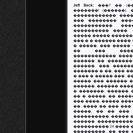
Jeff Beck:
���? �� (��
�������! (������).
������������ ����
��� �������� ���
����������� ��
���������� ����. 
����� ����� ������
��� � � ������ ����
� �����, ��� �����
�� ��� ����
������������ ����
������ �� ��������
������. ��� �����
������� � ��, ��� �
� ��� � ����� ���. �
����� ��� ������ �
������. ������ ���
� �������: ������ 
�� � �����. �� ���
��� ����, ����� ��
��. ���� �� ��� ���
�����, �� �� ���
����������. ����� �
������ ����������
���������� 24 ���� �
���������. �� ��� 