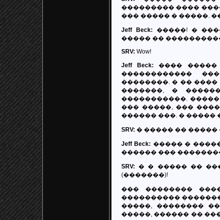
��������� ���� ����
��� ����� � �����. 
Jeff Beck:
�����! � ���
����� �� ����������
SRV:
Wow!
Jeff Beck:
���� ����� �
������������ ��
��������. � �� ����
�������, � �����
�����������. �����
��� �����, ��� ����
������ ���. � ����� 
SRV:
� ����� �� �����
Jeff Beck:
����� � �����
������ ��� �������
SRV:
� � ����� �� ��
(�������)!
��� �������� ���
���������� �������
�����, �������� �
�����, ������ �� ���