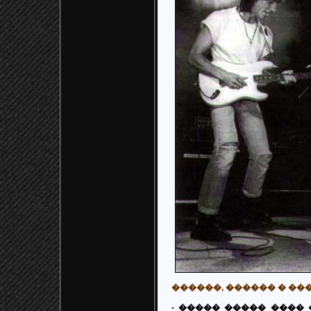
������, ������ � �
- ����� ����� ����