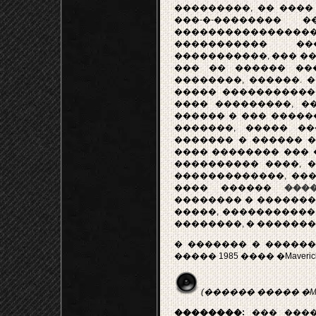
���������, �� ����
���-�-�������� 
������������������
����������� ��
�����������, ��� ����
��� �� ������ ���
��������, ������. 
����� ������������
���� ���������, �
������ � ��� �����
�������, ����� �
������� � ������ �
���� �������� ��� �
���������� ����, �
�������������, ��� 
���� ������
���
�������� � �������
�����, �����������
��������, � �������
� ������� � ��������
����� 1985 ���� �Maveric
(������ ����� �Mave
��������:
��� ����