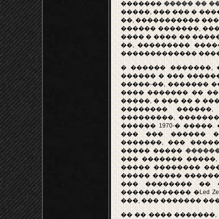
�������
����� �� �
�����, ��� ��� � ��
��, ����������� ����
������ �������, ��
���� � ���� �� ����
��, ��������� ����
������������� ���
� ������ �������, 
������ � ��� ������ 
�����-��, ������� ��
���� ������� �� �
�����, � ��� �� � ��
�������� ������,
���������, ��������
������ 1970-� �����
��� ��� ������ ��
�������, ��� ����
����� �����
�����
��� ������� �����,
����� �������� ����
����� ����� ������
��� �������� �� �S
������������ �Led Zepp
���, ��� ������� ��
�� �� ���� �������,