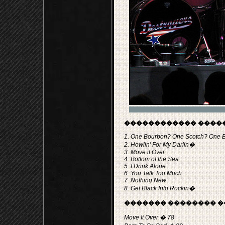
������������ �����
1. One Bourbon? One Scotch? One 
2. Howlin' For My Darlin�
3. Move it Over
4. Bottom of the Sea
5. I Drink Alone
6. You Talk Too Much
7. Nothing New
8. Get Black Into Rockin�
������� �������� �
Move It Over � 78