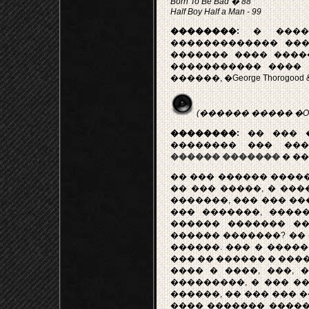
Born To Be Bad � 88
Half Boy Half a Man - 99
��������:
� �����
������������� ���
������� ���� ����
����������� ���� 
������, �George Thorogood & t
(������ ����� �One Bou
��������:
�� ��� �
�������� ��� ���
������ �������
� ���
�� ��� ������ �����
�� ��� �����, � ���
�������, ��� ��� ��
��� �������, �����
������ ������� ��
������ �������? ��
������. ��� � ����
��� �� ������ � ����
���� � ����, ���, 
���������, � ��� ��
������, �� ��� ��� 
���� ������� �����