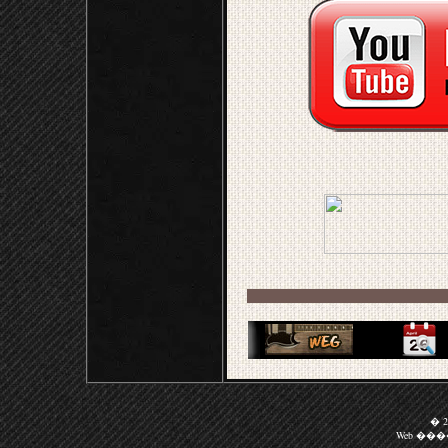
� 20
Web ��