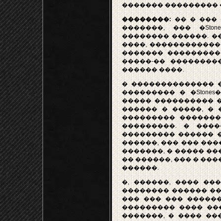
������� ��������� 
��������:
�� � ��� 
�������, ��� �Sto
�������� ������. �
����, �������������
������� ���������
�����-�� ��������
������ ����.
� �������������� �
��������� � �Stones
����� ���������� � 
������ � �����, � 
��������� �������
���������. � ����
��������� ������ �
������, ��� ��� ���
�������, � ����� ���
�� ������, ��� � ���
������.
�, ������, ���� ���
�������� ������ �� 
��� ��� ��� ������
��������� ���� ��
�������, � ���� ��