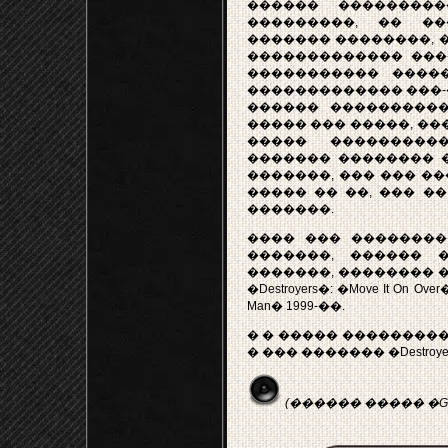
������ ��������
���������, �� ��
������� ��������, 
������������� ���
����������� ����
������������� ���-�
������ ����������
����� ��� �����, ��
����� ���������
������� �������� 
�������, ��� ��� ��
����� �� ��, ��� ��
�������.
���� ��� ��������
�������, ������ 
�������, �������� 
�Destroyers�: �Move It On Over
Man� 1999-��.
� � ����� ��������
� ��� ������� �Destroyers� 
(������ ����� �Get Ba