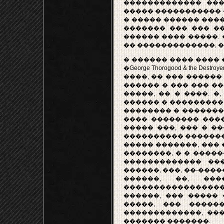
������������� ���
����� ����������� ��
� ����� ������ ���
������� ��� ��� ��
������ ���� �����. 
�� �������������, 
� ������ ���� ����
�George Thorogood & the 
����, �� ��� ������
������ � ��� ��� ��
�����, �� � ����. �
������ � ���������
�������� � �������
���� �������� ���
����� ���, ��� � �
���������� ������� 
����� �������, ���
��������, � � ����
������������� ��
������, ���, ��-���
������, ��, ��
������������������, 
������, ��� �����
�����, ��� �����
�������������, ���
������� �������.