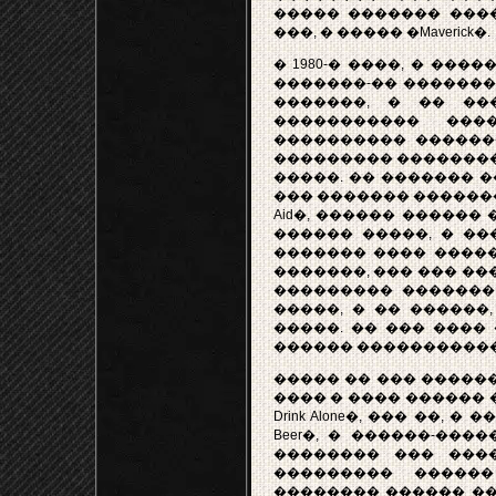
����� ������� �������
���, � ����� �Maverick�.
� 1980-� ����, � ����
�������-�� ������� 
�������, � �� ��
����������� ����
���������� ������
��������� ��������
�����. �� ������� �
��� ������� �������
Aid�, ������ ������
������ �����, � ��
������� ���� �����
�������, ��� ��� ����
��������� �������,
�����, � �� ������
�����. �� ��� ����
������ �����������
����� �� ��� ������
���� � ���� ������ 
Drink Alone�, ��� ��, � 
Beer�, � ������-��
�������� ��� ���
��������� �����
�������� ������ ���