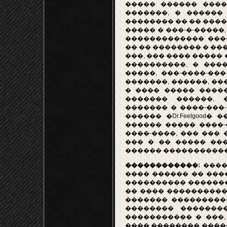
����� ������ ����
�������, � ������ 
�������� �� �� ����
����� � ���-�-�����, ���
������������� ������
�� �� �������� � ��
���, ��� ���� ����� 
����������, � ����
�����, ���-����-���
�������, ������, ���
� ���� ����� ����
������� ������, 
������� � ����-���
������ �Dr.Feelgood
������ ����� ����-
����-����, ��� ��� 
��� � �� ����� ��
������ �����������
������������:
����
���� ������ �� ���
���������� �������
�� ���� ����������
������� ����������
�������� �������
����������� � ���,
���� �������� ����� ����