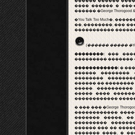
������ ������ ����
���� ������ � ���-
������ �George Thorogood 
�You Talk Too Much�, ���
��, ��������, ��� ��
����������� ������. �Yo
(������ ����� �You T
��������:
��� ���� 
��������� ������� 
������������:
� ����
������ �������� 
�������� ��������
������ �� �������� � 
�����. ����������
����� ���� ������, 
������������ �����
� ��� ��� �George Thoro
������������ �����
������� �����, �
��������� ������
������ ��� �� ����
������� ����, � �