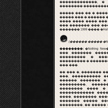
�������������, �
�������� ���������
����� ��� �� � ����
����� ��� � ������ ���
���� ���� ���� ��� 
��� ������� ��� ����
������� 1999 ���� �Half a B
(������ ����� �Noth
��������:
�Nothing N
��� ������� ����
��������� � ���
��������� � ������� 
��� ���.
�� ��� �, ������� �
���, ���������� �
������ ������� �
���������, ����
�������� ���� �
������������ ����
����, �������� ���
������� ����� ��
��������, �� �����