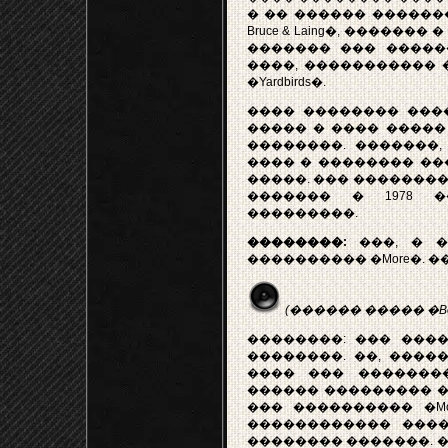
� �� ������ ������
Bruce & Laing�, �����
������� ��� �����
����, ����������� �
�Yardbirds�.
���� �������� ������
����� � ���� ����� 
��������. �������
���� � �������� ��
�����. ��� ��������
������� � 1978 
���������.
��������:
���, � �
���������� �More�. ��� 
(������ ����� �Bottom
��������: ��� ���� �
��������. ��, �����
���� ��� ��������
������ ��������� ������
��� ���������� �Mo
������������ ���
�������� �������. �