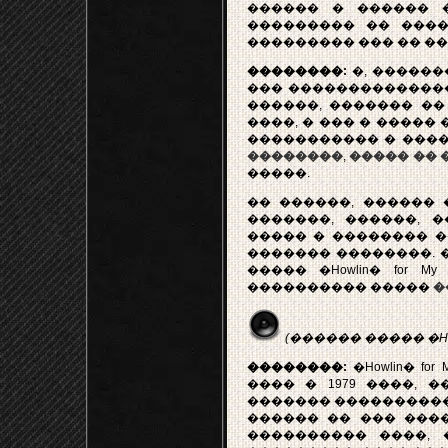
������ � ������ 
��������� �� ����
��������� ��� �� ��
��������:
�, ������
��� ��������������
������, ������� �� 
����, � ��� � �����
����������� � ����
��������
,
����� �� 
�����.
�� ������, ������
�������, ������, 
����� � �������� �
������� ��������. ����
����� �Howlin� for 
���������� �����
�
(������ ����� �Howlin
��������:
�Howlin� fo
���� � 1979 ����, 
������� ���������� ����
������ �� ��� ����
���������� ����, 