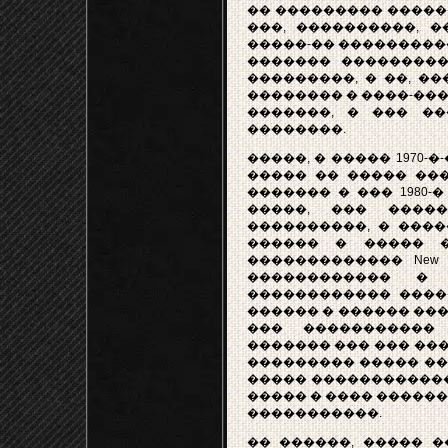
�� ��������� �����
���, ����������, 
�����-�� �����������
������� ���������
���������, � ��, �
�������� � ����-����
�������, � ��� �
��������.
�����, � ����� 1970-�
����� �� ����� ��
������� � ��� 1980-
�����, ��� ����
����������, � ���
������ � ����� �
������������� New 
������������ �
������������ ����
������ � ������ ���
��� ����������� 
������� ��� ��� ��
��������� ����� ��
����� ������������
����� � ���� �����
�����������.
�� ������, ����� �