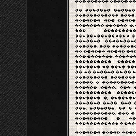
��� ������ ����� ��
�� ������� ������ �
������������ ����,
�������. ��� ����
�������� ������, �,
��� ���������
��������������� �
������� ��������
������, ��� �������
�� ������ ����� ���
��� �������, ������
����������, ����
������� �� ���� ���
��, �� ������ �� ��
��������� ������� 
����� � ���������
������ ����, ��� 
���������� ����
�������, �, ������
������� ����. ��� 
���, �������, �� �
�����������, ��� �
��������� � ��
������������ � ���
������� ����� ����