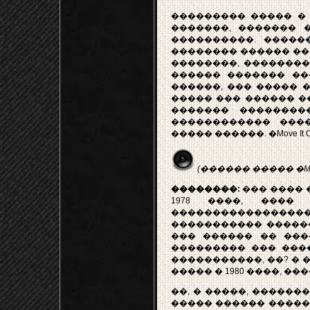
��������� ����� � 
�������, ������� ��
����������. �����
�������� ������ ���
��������, ��������
������ ������� ���
������, ��� ����� � 
����� ��� ������ �
������� ���������
������������ ����
����� ������. �Move It On
(������ ����� �Move 
��������:
��� ���� �
1978 ����, ���
�����������������
����������� ������
��� ������ �� ���
��������� ��� ����
�����������, ��? � �
����� � 1980 ����, �
��, � �����, �������
����� ������ ������