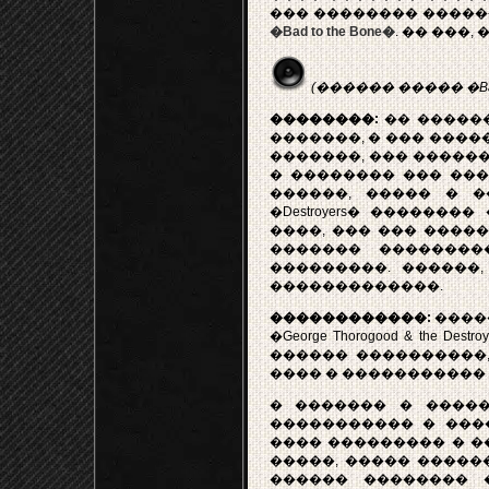
��� �������� �����
�Bad to the Bone�
. �� ���,
(������ ����� �Bad t
��������:
�� ������
�������, � ��� ����� �Ba
�������, ��� ������ �
� �������� ��� ���
������, ����� � 
�Destroyers� ������
����, ��� ��� ������ 
������� ��������
���������. ������
�������������.
������������:
����
�George Thorogood & th
������ ����������, 
���� � ����������� 
� ������� � ����
����������� � ����
���� ��������� � �
�����, ����� �����
������ �������� �