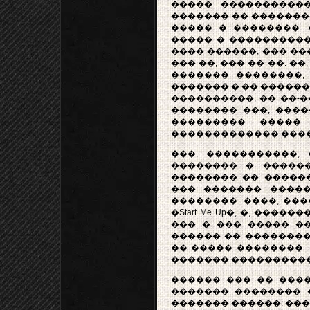
����� �����������
������� �� �������
����� � ��������. 
����� � �����������
���� ������, ��� ��
��� ��, ��� �� ��. �
������� ��������, 
������� � �� �������
����������, �� ��-�
�������� ���, ����
��������� �����
������������� ����
���, �����������,
�������� � ������
�������� �� ������
��� ������� �����
��������: ����, ����: �Ho
�Start Me Up�, �, �����
��� � ��� ����� �
������ �� ���������
�� ����� ��������.
������� ���������� 
������ ��� �� ����
������� �������� 
������� ������: ���