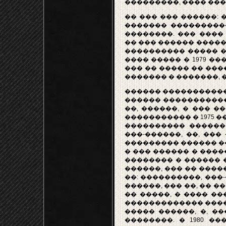
���������, ���� ��� 
�� ��� ��� ������: �
������� ����������
��������. ��� ����
�� ��� ������ �������
���������� ����� �
���� ����� � 1979 ����
��� �� ����� �� ���
������� � �������, �
������ ����������� ����
������ ������������
��, ������, � ��� �
����������� � 1975 
���������� ������
���-������, ��, ���
��������� ������ ��
� ��� ������ � �����
�������� � ������ �����
������, ��� �� ����
��: ����������, ���
������, ��� ��, �� �
�� �����, � ���� ��
������������� ����?
����� ������, �, �
��������. � 1980 �