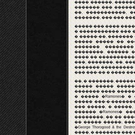
���� ������, ������
������� ��� ������
��, �����������, �
�������, ��� ��� ���
����� ��� ���� ����
� ����������� ��� �
� �����-��, �������
����� ����� �� ��
������� ��������
��������. ������ 
���� �� ���������
���, �������, ��, �
������� ��������� 
��� ���-�� � ���� ��
��, � �������, ����
����� ����� �����
������� ���� ������
� ����� �Ramones� 
����� ���-�-������
��� �����, � �����
������ �Ramones� �
��������, �� �� ���
�� ����� �����, ��
�George Thorogood & th
����, � ������� ��� 