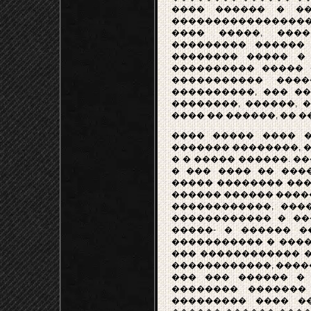
���� ������ � �
�����������������
���� �����, ���
��������� ������ 
�������� ����� �
���������� ����� �
����������� ���
����������, ��� ��
��������, ������, �
���� �� ������, �� �
���� ����� ���� 
������� ��������, �
� � ����� ������. 
� ��� ���� �� ���
����� �������� ���
������ ������ ����
������������, ���
������������ � ��
�����- � ������ �
����������� � ����
��� ������������ �
������������, ����
��� ��� ������ � 
�������� �������
��������� ���� �