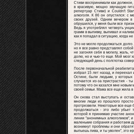
Стиви воспринимали как должное,
в красивую, мощно звучащую гита
репертуар Стиви) и Couldn't St
алкоголя. К 86 он опустился: с 
своих друзей. Одним вечером в
обрушился, у меня были все призн
Ведь я употреблял четверть унции
грамм в выпивку, выпивал и нали
как я попадал в ситуацию, когда н
Это не могло продолжаться долго.
но я все равно представлял собой
не загоняя себя в могилу, жаль, ч
долю, но и чью-то еще. Мой мозг х
следующий день с полглотка совер
После первоначальной реабилитац
избрал 15 лет назад, и переехал и
Остине, были людьми, у которых 
случается из-за пристрастия - т
потому что он казался мне новым 
своей семьи. Мама все еще жила в 
Он снова стал выступать и остав
многие люди из прошлого просто
протрезвели. Некоторые все еще б
продолжаться - это либо убьет 
которой я принимаю участие анони
линии "анонимных алкоголиков", 
маленькие собрания и работаем др
возникнут проблемы и они обратят
выпьешь пива, и ты уволен", это ер