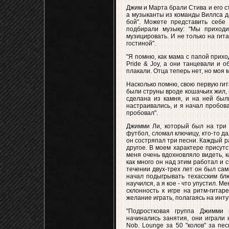
Джим и Марта брали Стива и его 
а музыканты из команды Виллса да
бой". Можете представить себе
подбирали музыку: "Мы приходи
музицировать. И не только на гит
гостиной".
"Я помню, как мама с папой прихо
Pride & Joy, а они танцевали и 
плакали. Отца теперь нет, но моя 
Насколько помню, свою первую гита
были струны вроде кошачьих жил, и
сделана из камня, и на ней был
настраивались, и я начал пробова
пробовал".
Джимми Ли, который был на три с
футбол, сломал ключицу, кто-то да
он состряпал три песни. Каждый ра
другое. В моем характере присутс
меня очень вдохновляло видеть, к
как много он над этим работал и 
течении двух-трех лет он был са
начал подыгрывать техасским б
научился, а я кое - что упустил. М
склонность к игре на ритм-гитар
желание играть, полагаясь на инту
"Подростковая группа Джимми 
начинались занятия, они играли 
Nob. Lounge за 50 "колов" за пе