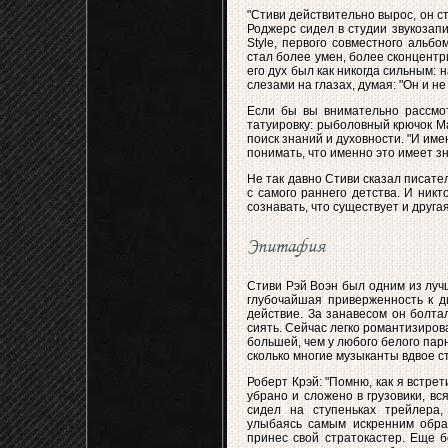
"Стиви действительно вырос, он с
Роджерс сидел в студии звукозап
Style, первого совместного альб
стал более умен, более сконцентр
его дух был как никогда сильным: н
слезами на глазах, думая: "Он и не
Если бы вы внимательно рассмот
татуировку: рыболовный крючок Ма
поиск знаний и духовности. "И имен
понимать, что именно это имеет зн
Не так давно Стиви сказал писате
с самого раннего детства. И никт
сознавать, что существует и друга
Эпитафия
Стиви Рэй Воэн был одним из лучш
глубочайшая приверженность к д
действие. За занавесом он болтал
сиять. Сейчас легко романтизиров
большей, чем у любого белого парн
сколько многие музыканты вдвое с
Роберт Крэй: "Помню, как я встрет
убрано и сложено в грузовики, вс
сидел на ступеньках трейлера,
улыбаясь самым искренним обра
принес свой стратокастер. Еще 