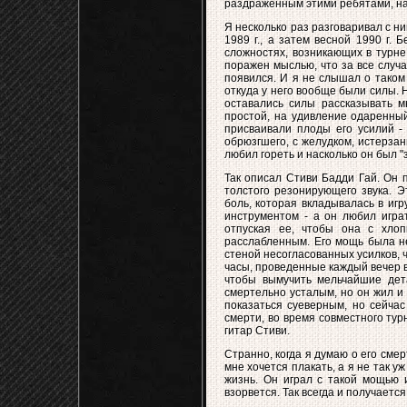
раздраженным этими ребятами, наст
Я несколько раз разговаривал с ни
1989 г., а затем весной 1990 г. 
сложностях, возникающих в турне
поражен мыслью, что за все случа
появился. И я не слышал о таком
откуда у него вообще были силы. Н
оставались силы рассказывать м
простой, на удивление одаренный
присваивали плоды его усилий - 
обрюзгшего, с желудком, истерзан
любил гореть и насколько он был "
Так описал Стиви Бадди Гай. Он 
толстого резонирующего звука. 
боль, которая вкладывалась в игр
инструментом - а он любил игра
отпуская ее, чтобы она с хло
расслабленным. Его мощь была не
стеной несогласованных усилков, 
часы, проведенные каждый вечер 
чтобы вымучить мельчайшие дет
смертельно усталым, но он жил и
показаться суеверным, но сейчас
смерти, во время совместного тур
гитар Стиви.
Странно, когда я думаю о его смер
мне хочется плакать, а я не так у
жизнь. Он играл с такой мощью и
взорвется. Так всегда и получаетс