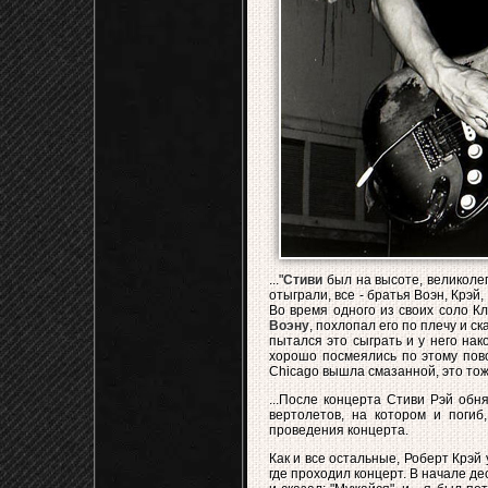
..."
Стиви
был на высоте, великолеп
отыграли, все - братья Воэн, Крэй,
Во время одного из своих соло Кл
Воэну
, похлопал его по плечу и ск
пытался это сыграть и у него нак
хорошо посмеялись по этому пово
Chicago вышла смазанной, это то
...После концерта Стиви Рэй обня
вертолетов, на котором и погиб
проведения концерта.
Как и все остальные, Роберт Крэй 
где проходил концерт. В начале д