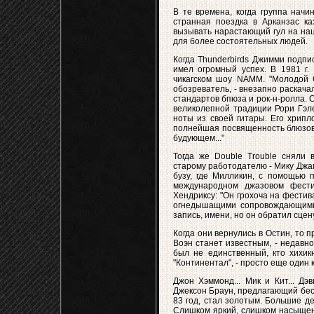
В те времена, когда группа начи
странная поездка в Арканзас ка
вызывать нарастающий гул на нац
для более состоятельных людей.
Когда Thunderbirds Джимми подпи
имел огромный успех. В 1981 г.
чикагском шоу NAMM. "Молодой С
обозреватель, - внезапно раскача
стандартов бпюза и рок-н-ролла. С
великолепной традиции Рори Гэл
ноты из своей гитары. Его хрипл
полнейшая посвященность блюзов
будующем..."
Тогда же Double Trouble сняли 
старому работодателю - Мику Джагг
бузу, где Милликин, с помощью 
международном джазовом фест
Хендриксу: "Он грохоча на фестив
огнедышащими сопровождающими,
запись, имени, но он обратил сцену
Когда они вернулись в Остин, то п
Воэн станет известным, - недавно 
был не единственный, кто хихик
"Континентал", - просто еще один
Джон Хэммонд... Мик и Кит... Дэ
Джексон Браун, предлагающий бесп
83 год, стал золотым. Большие де
Слишком яркий, слишком насыщен