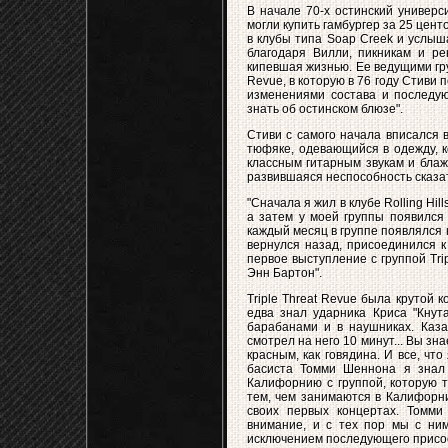
В начале 70-х остинский универ
могли купить гамбургер за 25 цент
в клубы типа Soap Creek и услыш
благодаря Вилли, пикникам и р
кипевшая жизнью. Ее ведущими гру
Revue, в которую в 76 году Стиви 
изменениями состава и последую
знать об остинском блюзе".
Стиви с самого начала вписался 
тюфяке, одевающийся в одежду, к
классным гитарным звукам и блаж
развившаяся неспособность сказать
"Сначала я жил в клубе Rolling Hil
а затем у моей группы появился 
каждый месяц в группе появлялся 
вернулся назад, присоединился к 
первое выступление с группой Tri
Энн Бартон".
Triple Threat Revue была крутой 
едва знал ударника Криса "Кнута
барабанами и в наушниках. Каза
смотрел на него 10 минут... Вы з
красным, как говядина. И все, что
басиста Томми Шеннона я знал 
Калифорнию с группой, которую т
тем, чем занимаются в Калифорни
своих первых концертах. Томми
внимание, и с тех пор мы с ним
исключением последующего присое