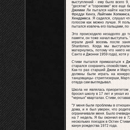
выступлений - ему было всего 9,
"десятке" и "сороковке" все еще
Джимми Ли пытался найти насто
Фредди Кинга,
Лайтнин Хопкинса
Хендрикса
. Я садился, слушал чт
голосом как можно лучше. Я поль
пытался извлечь его пальцами, по 
Это происходило незадолго до то
памяти, он тоже начал выступать. 
играли дней восемь после зан
Shantones. Когда мы выступал
матернулись, потому что никто н
Санто и Джонни 1959 года), хотя у 
Стиви пытался примазаться к Дж
старался сохранить спокойствие, 
Как-то раз старший Джим и Марта
должны были играть на конкурсе
танцовщицы- стриптизерши, Марта 
откуда сам выглядывал.
Школа не являлась приоритетом д
бросил школу в 17 лет и уехал из
"черных" кварталах. Стиви, остав
"У меня были проблемы в отношен
дома, и я был уверен, что родит
ограничивали меня. Было очевидно
на 7 недель. Я бы окончил ее в 72
нескольких поездок в Остин Стиви
канун рождества 1972 года.