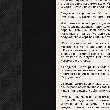
и сказал: "Мужайся", и... я был п
это произошло на самом деле. Мы
уехал в Чикаго и почти не спал це
Люди всегда спрашивали: "Как ты с
думаю об этом таким образом. В м
Я вспоминаю первый раз, когда м
Уже тогда на ударных играл Крис
парень, Стиви Рэй Воэн, разрыва
показался в полном "хендриксов
подумал: "Кем, черт возьми, был э
Об этом нам поможет рассказать 
Musician. Особенно запомнилось е
г. В своих вежливых и довольно с
которых он любил, о том, как он п
ее отыграл. 27 августа 1990 год
история в его словах.
"Я родился 3 октября 1954 года в
поэтому мы переезжали с места на
и немножко по Арканзасу. Но я вы
Саут Далласа".
Старший Джим Воэн и Марта (в д
любил рассказывать, что как толь
и начинал плясать. Но Джим не иг
"Жизнь папы была не слишком сл
около 300 градусов по F. Кроме 
минут, после чего 30 минут отдых
угодно, только пусть не занимаются