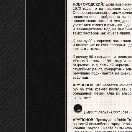
НОВГОРОДСКИЙ:
Если американс
1973 году, то на чартовом фрон
Спродюсированный старым коллег
одним из непревзойденных эталоно
принес своим авторам междунаро
уважением коллег и критиков. Оди
и законодателем мод на америка
таких мастеров, как Роберт Фрипп,
К началу 80-х, впрочем, закат зол
и положение не смог поправить д
«BLT» и «Truce».
К началу 90-х ситуация изменила
«Procol Harum» в 1991 году и с
открылось и у сольной карьеры 
студийных работ, концертных аль
регулярно поднимается на сцену
водопады.
АРУТЮНОВ:
Что касается концерт
рук об этом кое-что послушать. 
обещанной песни. Она из альбом
Tomorrow»
(Звучит песня «Don’t Lose Fa
АРУТЮНОВ:
Прозвучал «Robin Trow
вы такой бельгийский город Вервь
Робина Трауэра. Знаете ли вы клуб 