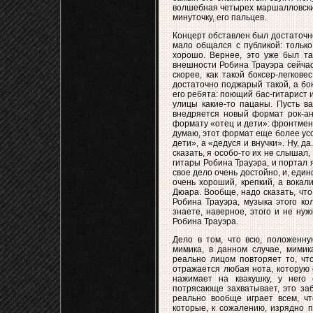
волшебная четырех маршалловских 
минуточку, его пальцев.
Концерт обставлен был достаточно 
мало общался с публикой: только
хорошо. Вернее, это уже был та
внешности Робина Трауэра сейчас,
скорее, как такой боксер-легкове
достаточно поджарый такой, а бо
его ребята: поющий бас-гитарист 
улицы какие-то пацаны. Пусть ва
внедряется новый формат рок-ан
формату «отец и дети»: фронтмен 
думаю, этот формат еще более усо
дети», а «дедуся и внучки». Ну, д
сказать, я особо-то их не слышал
гитары Робина Трауэра, и портал 
свое дело очень достойно, и, еди
очень хороший, крепкий, а вокал
Дюара. Вообще, надо сказать, чт
Робина Трауэра, музыка этого ко
знаете, наверное, этого и не ну
Робина Трауэра.
Дело в том, что всю, положенну
мимика, в данном случае, мимик
реально лицом повторяет то, что
отражается любая нота, которую 
нажимает на квакушку, у него 
потрясающе захватывает, это заб
реально вообще играет всем, чт
которые, к сожалению, изрядно п