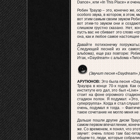
Dance», или «In This Place» и очен
Робин Трауэр – это, конечно же, 
особого звука, в котором, в этом,
вот этим самым своим звуком Робин
вот этим-то звуком они и создают
слишком грустно сказано. Нет, ко
пусть вас не сбивает это слово «г
она, как и любое самое настоящее 
Давайте потихонечку погружать
Следующей песней из их самого
альбома), еще раз повторю: Робин
Итак, «Daydream» с альбома «Twic
(Звучит песня «Daydream».)
АРУТЮНОВ:
Это была песня «Day
Трауэра в конце 70-х годов. Как 
институте его дал, это был «Live
стоит на фоне огромного стадион
стадион полон. Я подумал: «Это, 
супергруппа». Когда я стал слушат
очень, подумал я тогда. – Фактич
такое сочетание не могло меня не 
Дальше пошли другие диски Трауэ
самом первом впечатлении, конечн
же. Со временем, я понял, что это
звучит: очень плохо там бас-гит
общем-то, люди, которые собрались