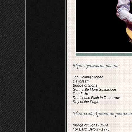
Прозвучавшие песни:
Too Rolling Stoned
Daydream
Bridge of Sighs
Gonna Be More Suspicious
Tear It Up
Don’t Lose Faith in Tomorrow
Day of the Eagle
Николай Артюнов рекомен
Bridge of Sighs - 1974
For Earth Below - 1975