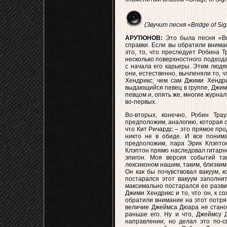
(Звучит песня «Bridge of Sig
АРУТЮНОВ:
Это была песня «Bri
справки. Если вы обратили внима
это, то, что преследует Робина Т
несколько поверхностного подход
с начала его карьеры. Этим людя
они, естественно, вычленяли то, 
Хендрикс, чем сам Джими Хендри
выдающийся певец в группе, Джим 
певцом и, опять же, многие журна
во-первых.
Во-вторых, конечно, Робин Тр
предположим, аналогию, которая 
что Кит Ричардс – это прямое про
никто не в обиде. И все понима
предположим, пара Эрик Клэпт
Клэптон прямо наследовал гитарно
эпигон. Моя версия событий так
лексиконом нашим, таким, близким 
Он как бы почувствовал вакуум, 
постарался этот вакуум заполнит
максимально постарался ее развит
Джими Хендрикс и то, что он, к с
обратили внимание на этот потря
величие Джеймса Дюара не станов
раньше его. Ну и что, Джеймсу Д
направлении, но делал это по-