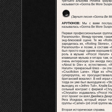
третьего альбома Робина Трауэр
называется «Gonna Be More Suspic
(Звучит песня «Gonna Be Mor
АРУТЮНОВ:
Мы с вами послуша
называлась «Gonna Be More Suspic
Первая профессиональная группа Р
Paramounts». Между прочим, такая
энд-блюзовой сцене. Те же «Roll
зародилась их, «Rolling Stones»,
Paramounts» и позже, в составе «
был просто еще одним хорошим бр
роль в музыке «Procol Harum» в
клавишная музыка и гитара там, с
очень интересную (он иногда пис
«About to Die» и, естественно, «
Harum»: прекрасный блюз – он спе
«Crucifiction Lane». Уйдя из «P
супергруппа, но просуществовал
британский вокалист. В ней играл 
тогда он уже был выходцем из «S
выходец из «Jethro Tull», Клайв Б
сольный контракт с фирмой «Chrys
«Chrysalis» издавались «Procol H
этот проект он взял Джеймса Дюар
Рега Исидора, который играл то
группы «Camel» (об этой группе мы
Вторая историческая справка.