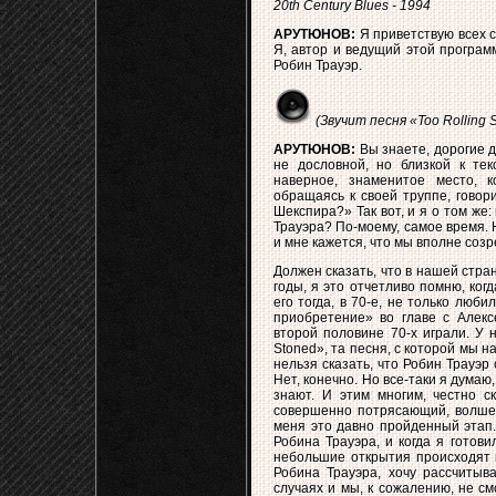
20th Century Blues - 1994
АРУТЮНОВ:
Я приветствую всех 
Я, автор и ведущий этой програм
Робин Трауэр.
(Звучит песня «Too Rolling S
АРУТЮНОВ:
Вы знаете, дорогие д
не дословной, но близкой к тек
наверное, знаменитое место, к
обращаясь к своей труппе, говор
Шекспира?» Так вот, и я о том же
Трауэра? По-моему, самое время. 
и мне кажется, что мы вполне созр
Должен сказать, что в нашей стра
годы, я это отчетливо помню, когд
его тогда, в 70-е, не только люб
приобретение» во главе с Алекс
второй половине 70-х играли. У н
Stoned», та песня, с которой мы на
нельзя сказать, что Робин Трауэр 
Нет, конечно. Но все-таки я думаю
знают. И этим многим, честно с
совершенно потрясающий, волшеб
меня это давно пройденный этап.
Робина Трауэра, и когда я готови
небольшие открытия происходят к
Робина Трауэра, хочу рассчитыва
случаях и мы, к сожалению, не см