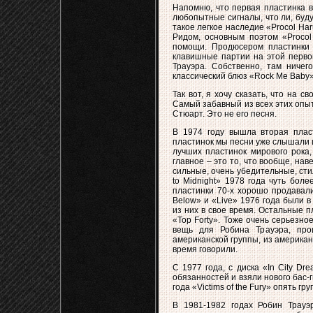
Напомню, что первая пластинка в
любопытные сигналы, что ли, буд
такое легкое наследие «Procol Ha
Ридом, основным поэтом «Procol
помощи. Продюсером пластинки 
клавишные партии на этой перво
Трауэра. Собственно, там ниче
классический блюз «Rock Me Baby».
Так вот, я хочу сказать, что на 
Самый забавный из всех этих опыт
Стюарт. Это не его песня.
В 1974 году вышла вторая пласт
пластинок мы песни уже слышали и 
лучших пластинок мирового рока,
главное – это то, что вообще, нав
сильные, очень убедительные, сти
to Midnight» 1978 года чуть боле
пластинки 70-х хорошо продавалис
Below» и «Live» 1976 года были в
из них в свое время. Остальные п
«Top Forty». Тоже очень серьезно
вещь для Робина Трауэра, про
американской группы, из американс
время говорили.
С 1977 года, с диска «In City D
обязанностей и взяли нового бас-ги
года «Victims of the Fury» опять г
В 1981-1982 годах Робин Трауэ