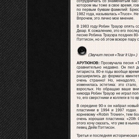
сотрудничать со знаменитым бас-
котором мы тоже в свое время, го
по первым буквам фамилий: Брюс,
1982 года, называлась «Truce». Не
Впрочем, это лично мое мнение.
В 1983 году Робин Трауэр опять с
Дюар. К сожалению, это его посл
песню Робина Трауэра поздних 80-
Пэттисон, но об этом вскоре пару 
(Звучит песня «Tear It Up».)
АРУТЮНОВ:
Прозвучала песня «Te
сравнительно недавно. Он пел д
гитариста. 80-е годы вообще время
расширились до формата квинтета
очень странно! Но, ненадолго, 
изменилась эстетика: это стало
взрослых. Но обращаю ваше вним
никогда Робин Трауэр не играл поп
то, его сверстники и коллеги в то в
В середине 90-х он набрал новый
пластинки в 1994 и 1997 годах. 
корневому «Robin Trower», тем б
очень хорошая пластинка: «20th 
этого хочу сказать, что уже в нын
певец Дейв Пэттисон.
Третья и последняя историческая 