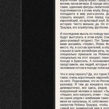
клубе Робин Трауэр играл. Предст
восемь часов вечера. В городе аб
такие, одинокие фигуры любителей
подтягиваются к этому клубу. Вход
попадаете в мир рок-н-ролла. Д
слушать концерт, стоя перед сц
европейский, но культовый клуб. В
история. Чисто внешне, да. Но э
Трауэра, его атрибутику, футболки.
И последнюю мысль по поводу про
будут выступать в этом клубе (та
джаз-роковый гитарист, Пэт Треве
вами ансамбль «Slade», Робин Фо
место. Ну, и состав зрителей, в о
слышал в зале английскую речь, ч
специально приехали на Робина
специально на этот концерт, пер
поезде в Брюссель. А познакомил
представили, как людей, которые
человеком потом в поезде побесед
Что я хочу сказать? Да, это турне
такое, очень коротенькое европей
на него. Подозреваю, что из Рос
разговор. Я там до концерта по
демократично, все здесь, рядом.
искушенный человек и сказал: «Ты
«Нашел, кого напугать этим» – под
на сцене рядом с комбиками таких
меня не напугаешь. И, собственно
напротив Робина Трауэра, чтобы б
самый его знаменитый звук я пол