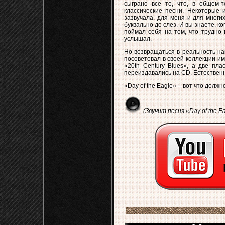
сыграно все то, что, в общем-
классические песни. Некоторые 
зазвучала, для меня и для многих
буквально до слез. И вы знаете, к
поймал себя на том, что трудно 
услышал.
Но возвращаться в реальность на
посоветовал в своей коллекции им
«20th Century Blues», а две пла
переиздавались на CD. Естественно,
«Day of the Eagle» – вот что дол
(Звучит песня «Day of the Ea