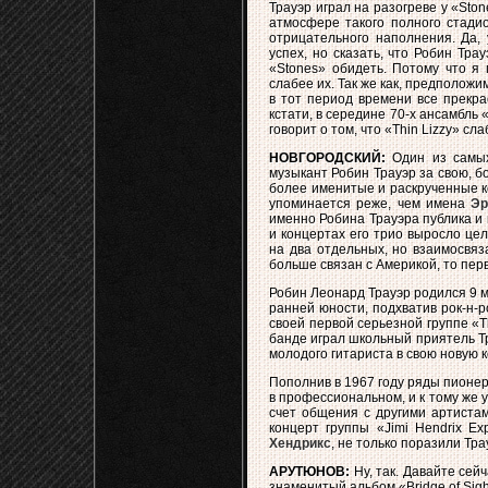
Трауэр играл на разогреве у «Sto
атмосфере такого полного стадио
отрицательного наполнения. Да, 
успех, но сказать, что Робин Тра
«Stones» обидеть. Потому что я 
слабее их. Так же как, предположим
в тот период времени все прекра
кстати, в середине 70-х ансамбль 
говорит о том, что «Thin Lizzy» с
НОВГОРОДСКИЙ:
Один из самых 
музыкант Робин Трауэр за свою, б
более именитые и раскрученные ко
упоминается реже, чем имена
Эр
именно Робина Трауэра публика и 
и концертах его трио выросло це
на два отдельных, но взаимосвяз
больше связан с Америкой, то пер
Робин Леонард Трауэр родился 9 м
ранней юности, подхватив рок-н-р
своей первой серьезной группе «
банде играл школьный приятель Тр
молодого гитариста в свою новую 
Пополнив в 1967 году ряды пионер
в профессиональном, и к тому же 
счет общения с другими артиста
концерт группы «Jimi Hendrix E
Хендрикс
, не только поразили Тра
АРУТЮНОВ:
Ну, так. Давайте сей
знаменитый альбом «Bridge of Sig