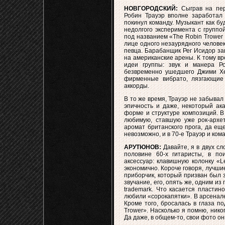
НОВГОРОДСКИЙ:
Сыграв на перв
Робин Трауэр вполне заработал 
покинул команду. Музыкант как бу
недолгого эксперимента с группо
под названием «The Robin Trower
лице одного незаурядного челове
певца. Барабанщик Рег Исидор зав
на американские арены. К тому в
идеи группы: звук и манера Р
безвременно ушедшего Джими Хен
фирменные вибрато, лязгающие
аккорды.
В то же время, Трауэр не забывал
эпичность и даже, некоторый ак
форме и структуре композиций. В
любимую, ставшую уже рок-архет
аромат британского прога, да ещ
невозможно, и в 70-е Трауэр и ком
АРУТЮНОВ:
Давайте, я в двух сл
половине 60-х гитаристы, в пои
аксессуар: клавишную колонку «L
экономично. Короче говоря, лучши
приборчик, который призван был з
звучание, его, опять же, одним и
trademark. Что касается пластин
любили «сорокапятки». В арсенале
Кроме того, бросалась в глаза п
Trower». Насколько я помню, ник
Да даже, в общем-то, свои фото он