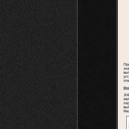
Пр
зна
вып
ус
пом
Ос
JHE
явл
па
вы
Ha