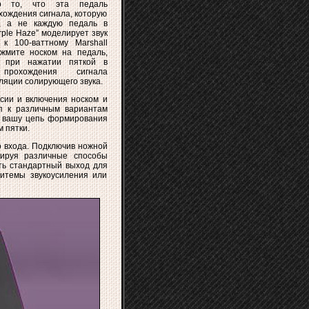
о то, что эта педаль
хождения сигнала, которую
, а не каждую педаль в
rple Haze” моделирует звук
 к 100-ваттному Marshall
ажмите носком на педаль,
а при нажатии пяткой в
прохождения сигнала
ляции солирующего звука.
сии и включения носком и
п к различным вариантам
м вашу цепь формирования
 пятки.
о входа. Подключив ножной
ьируя различные способы
сть стандартный выход для
итемы звукоусиления или