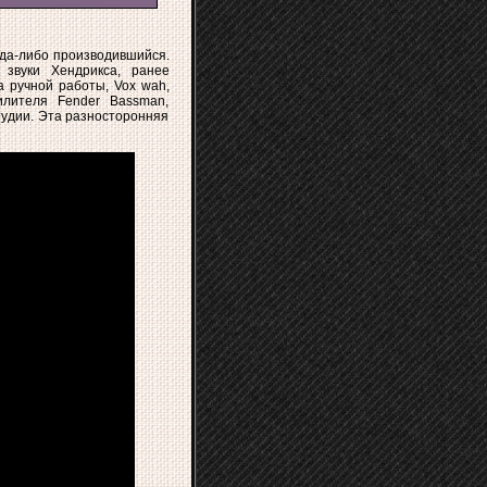
огда-либо производившийся.
звуки Хендрикса, ранее
a ручной работы, Vox wah,
илителя Fender Bassman,
тудии. Эта разносторонняя