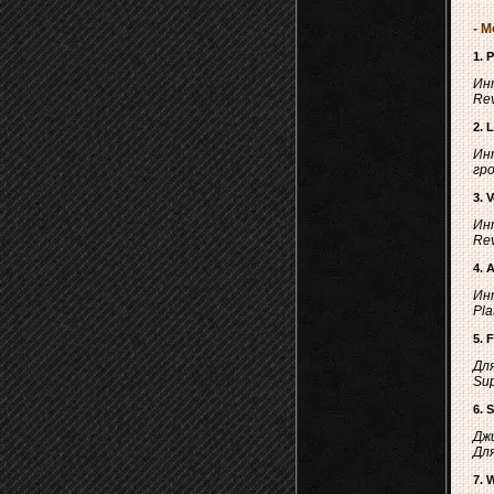
- 
1. 
Ин
Rev
2. 
Инт
гро
3. 
Ин
Rev
4. 
Ин
Pla
5. 
Для
Sup
6. 
Джи
Для
7. 