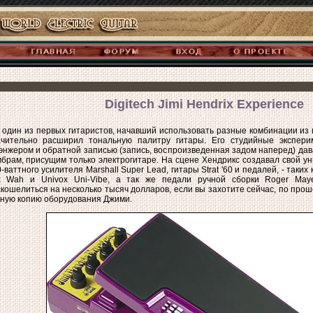
Digitech Jimi Hendrix Experience
 один из первых гитаристов, начавший использовать разные комбинации из
ачительно расширил тональную палитру гитары. Его студийные экспери
нжером и обратной записью (запись, воспроизведенная задом наперед) да
брам, присущим только электрогитаре. На сцене Хендрикс создавал свой у
-ваттного усилителя Marshall Super Lead, гитары Strat '60 и педалей, - таких к
x Wah и Univox Uni-Vibe, а так же педали ручной сборки Roger Maye
кошелиться на несколько тысяч долларов, если вы захотите сейчас, по прош
ную копию оборудования Джими.