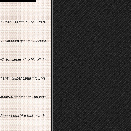
 Super Lead™*; EMT Plate
иниатюрного вращающегося
r®* Bassman™*; EMT Plate
hall®* Super Lead™*; EMT
литель Marshall™ 100 watt
uper Lead™ и hall reverb.