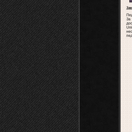
За
Пед
За
дос
Un
нес
пед