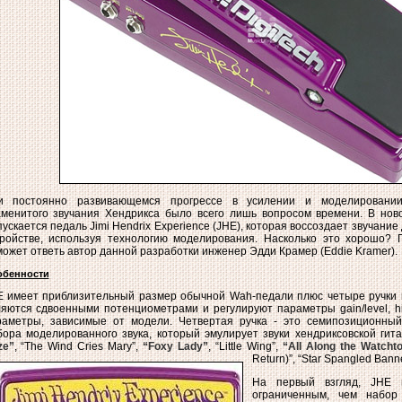
и постоянно развивающемся прогрессе в усилении и моделировании
менитого звучания Хендрикса было всего лишь вопросом времени. В новой
ускается педаль Jimi Hendrix Experience (JHE), которая воссоздает звучани
тройстве, используя технологию моделирования. Насколько это хорошо? 
ожет ответь автор данной разработки инженер Эдди Крамер (Eddie Kramer).
обенности
 имеет приблизительный размер обычной Wah-педали плюс четыре ручки в 
яются сдвоенными потенциометрами и регулируют параметры gain/level, hig
раметры, зависимые от модели. Четвертая ручка - это семипозиционны
бора моделированного звука, который эмулирует звуки хендриксовской ги
ze”
, “The Wind Cries Mary”,
“Foxy Lady”
, “Little Wing”,
“All Along the Watcht
Return)”, “Star Spangled Bann
На первый взгляд, JHE 
ограниченным, чем набо