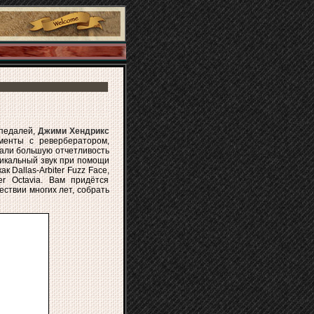
 педалей,
Джими Хендрикс
менты с ревербератором,
вали большую отчетливость
никальный звук при помощи
ак Dallas-Arbiter Fuzz Face,
r Octavia. Вам придётся
ествии многих лет, собрать