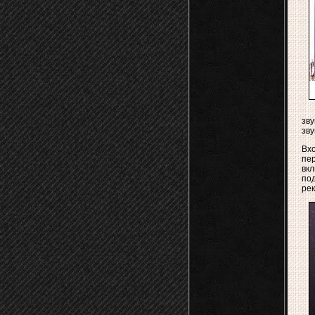
зв
зву
Вхо
пе
вкл
по
рек