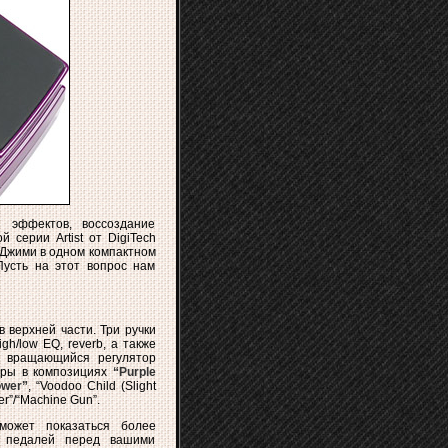
 эффектов, воссоздание
 серии Artist от DigiTech
е Джими в одном компактном
Пусть на этот вопрос нам
верхней части. Три ручки
h/low EQ, reverb, а также
й вращающийся регулятор
тары в композициях
“Purple
ower”
, “Voodoo Child (Slight
er”/“Machine Gun”.
может показаться более
р педалей перед вашими