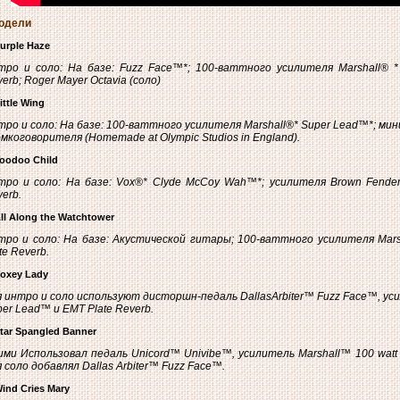
Модели
Purple Haze
тро и соло: На базе: Fuzz Face™*; 100-ваттного усилителя Marshall® *
erb; Roger Mayer Octavia (соло)
Little Wing
ро и соло: На базе: 100-ваттного усилителя Marshall®* Super Lead™*; м
мкоговорителя (Homemade at Olympic Studios in England).
Voodoo Child
тро и соло: На базе: Vox®* Clyde McCoy Wah™*; усилителя Brown Fende
erb.
All Along the Watchtower
тро и соло: На базе: Акустической гитары; 100-ваттного усилителя Mars
te Reverb.
Foxey Lady
 интро и соло используют дисторшн-педаль DallasArbiter™ Fuzz Face™, уси
er Lead™ и EMT Plate Reverb.
Star Spangled Banner
ми Использовал педаль Unicord™ Univibe™, усилитель Marshall™ 100 watt S
 соло добавлял Dallas Arbiter™ Fuzz Face™.
Wind Cries Mary