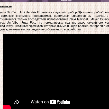
ключение
аль DigiTech Jimi Hendrix Experience - лучший прибор "Джими-в-коробке", к
 среднюю стоимость продаваемых напольных эффектов вы получаете 
тигавшиеся только посредством использования plexi Marshall, Mayer Octavi
ivox Uni-Vibe, Fuzz Face на германиевых транзисторах, студийного ус
кольких уникальных эффектов, которые Джими и Эдди Крамер собирали в с
аль вдохновит вас на создание собственного волшебства.