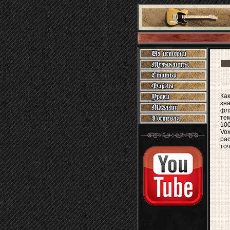
Как
зн
флэ
тем
100
Vo
рас
точ