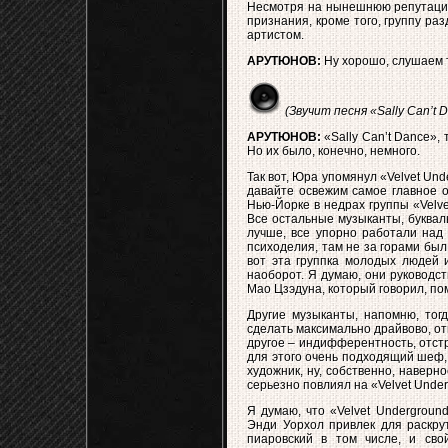
Несмотря на нынешнюю репутацию 
признания, кроме того, группу ра
артистом.
АРУТЮНОВ:
Ну хорошо, слушаем т
(Звучит песня «Sally Can’t D
АРУТЮНОВ:
«Sally Can’t Dance», 
Но их было, конечно, немного.
Так вот, Юра упомянул «Velvet Und
давайте освежим самое главное об
Нью-Йорке в недрах группы «Velv
Все остальные музыканты, букваль
лучше, все упорно работали над 
психоделия, там не за горами был
вот эта группка молодых людей и
наоборот. Я думаю, они руководс
Мао Цзэдуна, который говорил, пом
Другие музыканты, напомню, тог
сделать максимально драйвово, от
другое – индифферентность, отстр
для этого очень подходящий шеф,
художник, ну, собственно, наверно
серьезно повлиял на «Velvet Unde
Я думаю, что «Velvet Undergroun
Энди Уорхол привлек для раскрут
пиаровский в том числе, и сво