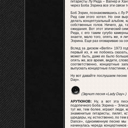
гитаристы Лу Рида – Вагнер и Хан
через Боба Эзрина все эти связи 
Боб Эзрин, познакомившись с Лу 
Рид сам этого хотел. Но они вы
делать концептуальный альбом, к
собственных голов. Ничего, да, т
ожидания. Вот этот эпический си
Рида, с его таким сугубо камерн
знаете, мало того, опять же, я л
Эзрина. Еще раз оговариваю за со
Вслед за диском «Berlin» 1973 го
первый из, я не побоюсь сказать
может быть, даже их было больше
опять же, все время, видите, сло
соответственно, концертные зап
выпускать концертные пластинки, н
Ну вот давайте послушаем песню и
Day».
(Звучит песня «Lady Day».)
АРУТЮНОВ:
Ну, а вот эта песн
подопечного Боба Эзрина – Элиса 
тут же, тем более, играют люди, 
знаменитые гитаристы, пилят, кс
шредеры, ну, естественно, по тем 
Dance», одноименную песню мы с
начиналась череда концертников 