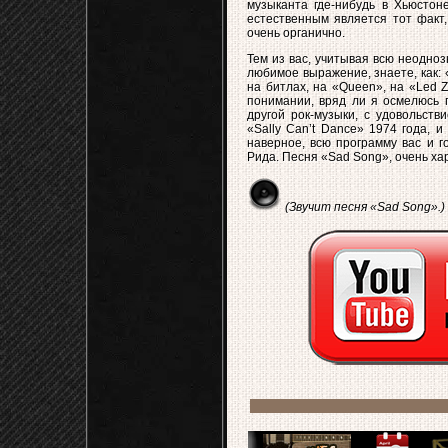
музыканта где-нибудь в Хьюстон
естественным является тот факт,
очень органично.
Тем из вас, учитывая всю неоднозн
любимое выражение, знаете, как: «
на битлах, на «Queen», на «Led Z
понимании, вряд ли я осмелюсь п
другой рок-музыки, с удовольств
«Sally Can’t Dance» 1974 года, 
наверное, всю программу вас и г
Рида. Песня «Sad Song», очень ха
(Звучит песня «Sad Song».)