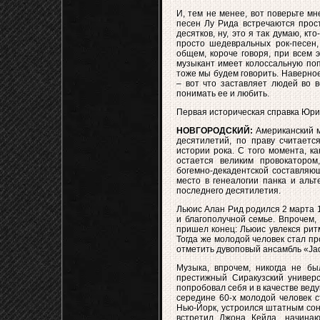
И, тем не менее, вот поверьте мн
песен Лу Рида встречаются прост
десятков, ну, это я так думаю, кт
просто шедевральных рок-песен,
общем, короче говоря, при всем 
музыкант имеет колоссальную поп
тоже мы будем говорить. Наверное
– вот что заставляет людей во в
понимать ее и любить.
Первая историческая справка Юри
НОВГОРОДСКИЙ:
Американский м
десятилетий, по праву считаетс
истории рока. С того момента, к
остается великим провокатором
богемно-декадентской составляющ
место в генеалогии панка и альт
последнего десятилетия.
Льюис Алан Рид родился 2 марта 1
и благополучной семье. Впрочем, 
пришел конец: Льюис увлекся рит
Тогда же молодой человек стал п
отметить дувоповый ансамбль «Jad
Музыка, впрочем, никогда не бы
престижный Сиракузский универс
попробовал себя и в качестве ве
середине 60-х молодой человек с
Нью-Йорк, устроился штатным сон
встретил Джона Кейла, начинаю