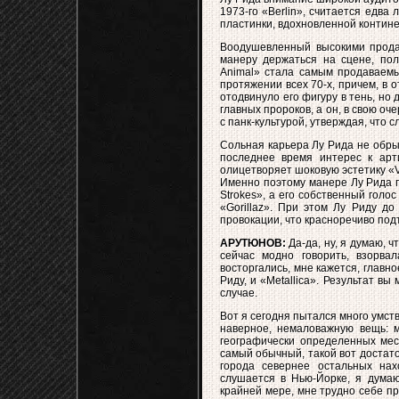
1973-го «Berlin», считается едва
пластинки, вдохновленной контине
Воодушевленный высокими прода
манеру держаться на сцене, полю
Animal» стала самым продаваемы
протяжении всех 70-х, причем, в о
отодвинуло его фигуру в тень, но
главных пророков, а он, в свою оч
с панк-культурой, утверждая, что 
Сольная карьера Лу Рида не обрыв
последнее время интерес к арти
олицетворяет шоковую эстетику «Ve
Именно поэтому манере Лу Рида п
Strokes», а его собственный голос
«Gorillaz». При этом Лу Риду до
провокации, что красноречиво под
АРУТЮНОВ:
Да-да, ну, я думаю, ч
сейчас модно говорить, взорва
восторгались, мне кажется, главно
Риду, и «Metallica». Результат вы
случае.
Вот я сегодня пытался много умств
наверное, немаловажную вещь: м
географически определенных мест
самый обычный, такой вот достато
города севернее остальных нах
слушается в Нью-Йорке, я думаю
крайней мере, мне трудно себе пр