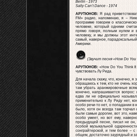
Berlin - 1973
Sally Can’t Dance - 1974
АРУТЮНОВ:
Я рад приветствова
FM» радио, напоминаю, я – Ник
программе говорим о классическо
человеке, который одними считае
прямо говоря, полным нулем и в
человеку, и мы должны этот инте
самый, наверное, парадоксальный
Америки.
(Звучит песня «How Do You Th
АРУТЮНОВ:
«How Do You Think It
чувствовать Лу Рида.
Для начала скажу, что, конечно, я
обращаюсь к тем, кто не очень хо
там убрать аранжировочные всяки
конечно, напрашивается вопрос: 
едва ли не официально называл
применительно к Лу Риду нет, кон
особо речи-то нет, о попадании в 
было, хотя он всегда там торчал 
были самые дорогие, вот это, наве
особо умеет, но вот ему, наверн
предыдущей песне, писал не он, 
особой музыкальной одаренности
сонграйтерской, и тем более – с 
общем, достаточно заурядный и зау