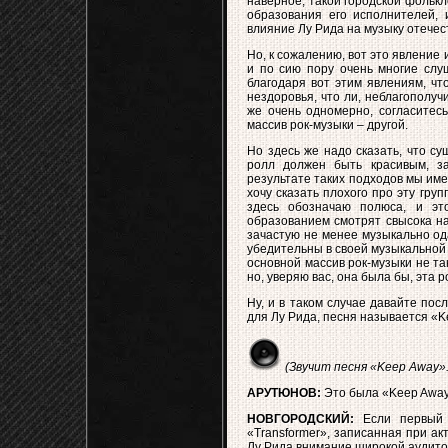
наверное, такой городской фолькл
образования его исполнителей, 
влияние Лу Рида на музыку отечес
Но, к сожалению, вот это явление и
и по сию пору очень многие слуш
благодаря вот этим явлениям, что
нездоровья, что ли, неблагополучи
же очень одномерно, согласитесь
массив рок-музыки – другой.
Но здесь же надо сказать, что су
ролл должен быть красивым, за
результате таких подходов мы имее
хочу сказать плохого про эту груп
здесь обозначаю полюса, и эт
образованием смотрят свысока на
зачастую не менее музыкально од
убедительны в своей музыкальной и
основной массив рок-музыки не такой,
но, уверяю вас, она была бы, эта 
Ну, и в таком случае давайте пос
для Лу Рида, песня называется «K
(Звучит песня «Keep Away».
АРУТЮНОВ:
Это была «Keep Away
НОВГОРОДСКИЙ:
Если первый 
«Transformer», записанная при ак
Лу Рида внимание широкой аудито