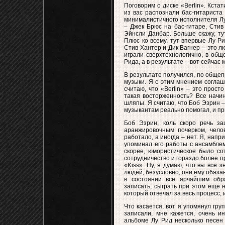
Поговорим о диске «Berlin». Кстат
из вас распознали бас-гитариста
минималистичного исполнителя Лу
– Джек Брюс на бас-гитаре, Стив
Эйнсли Данбар. Больше скажу, ту
Плюс ко всему, тут впервые Лу Р
Стив Хантер и Дик Вагнер – это л
играли сверхтехнологично, в общ
Рида, а в результате – вот сейчас 
В результате получился, по обще
музыки. Я с этим мнением соглашу
считаю, что «Berlin» – это прост
такая восторженность? Все начин
шляпы. Я считаю, что Боб Эзрин 
музыкантам реально помогал, и при
Боб Эзрин, коль скоро речь з
аранжировочным почерком, челов
работало, а иногда – нет. Я, напр
упоминал его работы с ансамблем
скорее, юмористическое было со
сотрудничество и гораздо более п
«Kiss». Ну, я думаю, что вы все 
людей, безусловно, они ему обязан
в состоянии все ярчайшим обра
записать, сыграть при этом еще н
который отвечал за весь процесс, 
Что касается, вот я упомянул груп
записали, мне кажется, очень и
альбоме Лу Рид несколько песен 