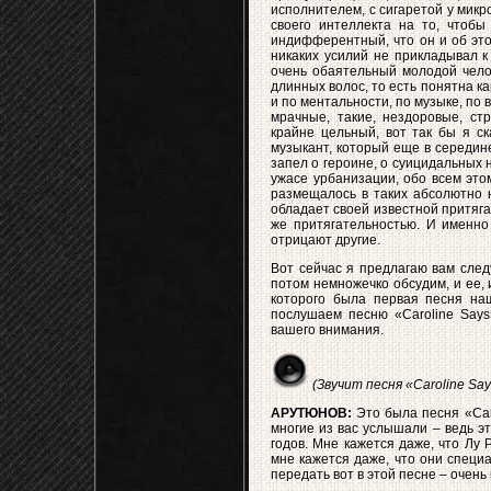
исполнителем, с сигаретой у мик
своего интеллекта на то, чтобы
индифферентный, что он и об этом
никаких усилий не прикладывал к 
очень обаятельный молодой челове
длинных волос, то есть понятна к
и по ментальности, по музыке, по в
мрачные, такие, нездоровые, стр
крайне цельный, вот так бы я ск
музыкант, который еще в середине
запел о героине, о суицидальных 
ужасе урбанизации, обо всем этом
размещалось в таких абсолютно н
обладает своей известной притяга
же притягательностью. И именно 
отрицают другие.
Вот сейчас я предлагаю вам след
потом немножечко обсудим, и ее, и
которого была первая песня на
послушаем песню «Caroline Says»
вашего внимания.
(Звучит песня «Caroline Say
АРУТЮНОВ:
Это была песня «Caro
многие из вас услышали – ведь эт
годов. Мне кажется даже, что Лу
мне кажется даже, что они специа
передать вот в этой песне – очень