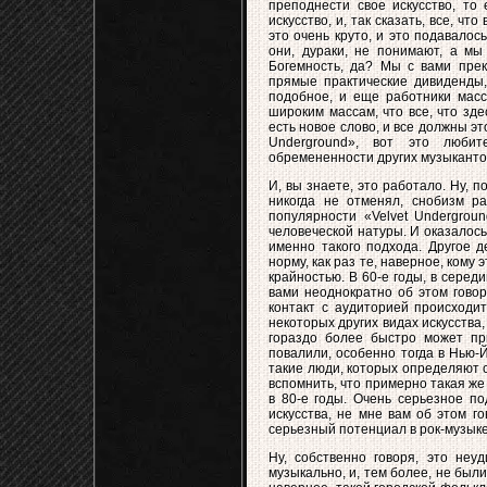
преподнести свое искусство, то 
искусство, и, так сказать, все, чт
это очень круто, и это подавалос
они, дураки, не понимают, а мы
Богемность, да? Мы с вами прек
прямые практические дивиденды,
подобное, и еще работники мас
широким массам, что все, что зде
есть новое слово, и все должны эт
Underground», вот это любит
обремененности других музыкант
И, вы знаете, это работало. Ну, 
никогда не отменял, снобизм ра
популярности «Velvet Undergrou
человеческой натуры. И оказалось
именно такого подхода. Другое д
норму, как раз те, наверное, кому
крайностью. В 60-е годы, в серед
вами неоднократно об этом говор
контакт с аудиторией происходит
некоторых других видах искусства,
гораздо более быстро может при
повалили, особенно тогда в Нью-Й
такие люди, которых определяют 
вспомнить, что примерно такая же
в 80-е годы. Очень серьезное п
искусства, не мне вам об этом г
серьезный потенциал в рок-музык
Ну, собственно говоря, это неу
музыкально, и, тем более, не был