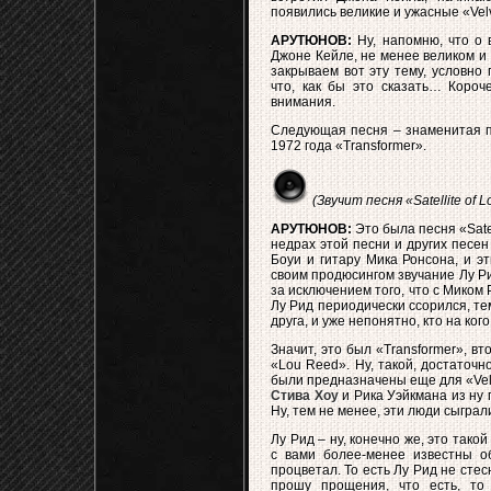
появились великие и ужасные «Vel
АРУТЮНОВ:
Ну, напомню, что о 
Джоне Кейле, не менее великом и 
закрываем вот эту тему, условно 
что, как бы это сказать… Короч
внимания.
Следующая песня – знаменитая пе
1972 года «Transformer».
(Звучит песня «Satellite of L
АРУТЮНОВ:
Это была песня «Satell
недрах этой песни и других песен
Боуи и гитару Мика Ронсона, и э
своим продюсингом звучание Лу Рид
за исключением того, что с Миком
Лу Рид периодически ссорился, те
друга, и уже непонятно, кто на ког
Значит, это был «Transformer», в
«Lou Reed». Ну, такой, достаточ
были предназначены еще для «Velv
Стива Хоу
и Рика Уэйкмана из ну 
Ну, тем не менее, эти люди сыграл
Лу Рид – ну, конечно же, это тако
с вами более-менее известны об
процветал. То есть Лу Рид не сте
прошу прощения, что есть, то