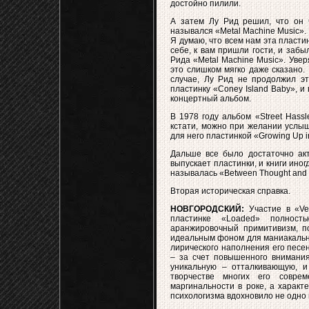
достойно пилили.
А затем Лу Рид решил, что он ч
назывался «Metal Machine Music».
Я думаю, что всем нам эта пласт
себе, к вам пришли гости, и заб
Рида «Metal Machine Music». Увер
это слишком мягко даже сказано. 
случае, Лу Рид не продолжил эт
пластинку «Coney Island Baby», и 
концертный альбом.
В 1978 году альбом «Street Hassl
кстати, можно при желании услыш
для него пластинкой «Growing Up in
Дальше все было достаточно акт
выпускает пластинки, и книги иног
называлась «Between Thought and 
Вторая историческая справка.
НОВГОРОДСКИЙ:
Участие в «Vel
пластинке «Loaded» полност
аранжировочный примитивизм, п
идеальным фоном для маниакально
лирического наполнения его песен
– за счет повышенного внимания
уникальную – отталкивающую, и
творчестве многих его совре
маргинальности в роке, а характ
психологизма вдохновило не одно 