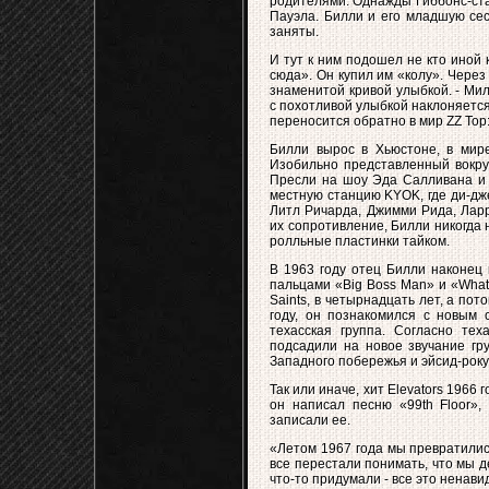
родителями. Однажды Гиббонс-ста
Пауэла. Билли и его младшую сес
заняты.
И тут к ним подошел не кто иной 
сюда». Он купил им «колу». Через
знаменитой кривой улыбкой. - Ми
с похотливой улыбкой наклоняется
переносится обратно в мир ZZ Top
Билли вырос в Хьюстоне, в мире
Изобильно представленный вокру
Пресли на шоу Эда Салливана и п
местную станцию KYOK, где ди-дже
Литл Ричарда, Джимми Рида, Ларр
их сопротивление, Билли никогда
ролльные пластинки тайком.
В 1963 году отец Билли наконец
пальцами «Big Boss Man» и «What’
Saints, в четырнадцать лет, а по
году, он познакомился с новым 
техасская группа. Согласно тех
подсадили на новое звучание гр
Западного побережья и эйсид-року
Так или иначе, хит Elevators 1966
он написал песню «99th Floor»,
записали ее.
«Летом 1967 года мы превратились
все перестали понимать, что мы 
что-то придумали - все это ненави