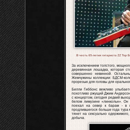
В честь 65-летия гитариста ZZ Top 
За исключением толстого, мощног
деревянная лошадка, которая ст
совершенно невинной. Остальн
Жемчужины коллекции: БДСМ-колес
прорезью для головы для оральног
Билли Гиббонс вежливо улыбаетс
похотливо ржущий Джим Андерсон, 
с концертом, сегодня редкий выхо
белом лимузине «линкольн». Он 
поехал на север к барам - в п
продлившегося больше года тура
тянет на сексуально одержимого,
добыча.