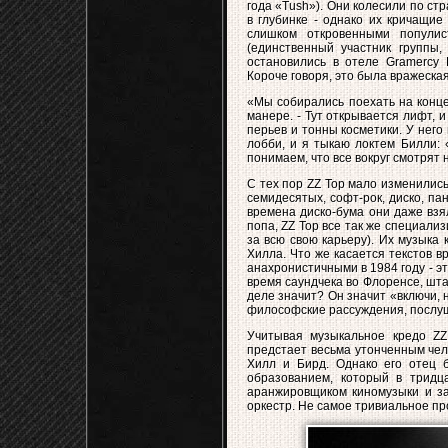
года «Tush»). Они колесили по ст
в глубинке - однако их кричащи
слишком откровенными популис
(единственный участник группы
остановились в отеле Gramercy 
Короче говоря, это была вражеска
«Мы собирались поехать на конце
манере. - Тут открывается лифт, и
перьев и тонны косметики. У него 
лобби, и я тыкаю локтем Билли: 
понимаем, что все вокруг смотрят 
С тех пор ZZ Top мало изменились
семидесятых, софт-рок, диско, па
времена диско-бума они даже взя
попа, ZZ Top все так же специали
за всю свою карьеру). Их музыка
Хилла. Что же касается текстов вр
анахронистичными в 1984 году - э
время саундчека во Флоренсе, шта
деле значит? Он значит «включи, 
философские рассуждения, послуш
Учитывая музыкальное кредо ZZ
предстает весьма утонченным чело
Хилл и Бирд. Однако его отец 
образованием, который в тридц
аранжировщиком киномузыки и за
оркестр. Не самое тривиальное п