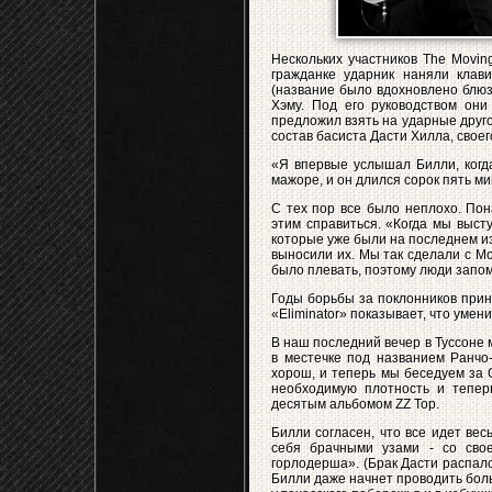
Нескольких участников The Movin
гражданке ударник наняли клав
(название было вдохновлено блюз
Хэму. Под его руководством они
предложил взять на ударные другог
состав басиста Дасти Хилла, своег
«Я впервые услышал Билли, когда
мажоре, и он длился сорок пять ми
С тех пор все было неплохо. Пон
этим справиться. «Когда мы выст
которые уже были на последнем и
выносили их. Мы так сделали с Mot
было плевать, поэтому люди запо
Годы борьбы за поклонников прин
«Eliminator» показывает, что умен
В наш последний вечер в Туссоне
в местечке под названием Ранчо-
хорош, и теперь мы беседуем за G
необходимую плотность и теперь
десятым альбомом ZZ Top.
Билли согласен, что все идет ве
себя брачными узами - со свое
горлодерша». (Брак Дасти распалс
Билли даже начнет проводить боль