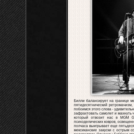
Билли балансирует на границе ме
пятидесятнический ретромачизм, 
побоимся этого слова - удивитель
зафрахтовать самолет и махнуть ч
который отвозит нас в MGM Gr
психоделических ковров, освещен
полчаса выигрывает еще пятьдеся
мексиканские закуски с острым с