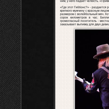
ним, у него падает челюсть. «Приве
«Где этот Гиббонс?» - раздается 
крепкого мужчину с красным лицом
размером с волейбольный мяч. Хот
сорок километров в час. Билл
громогласный посетитель - местн
заказывает выпивку для двух девиц