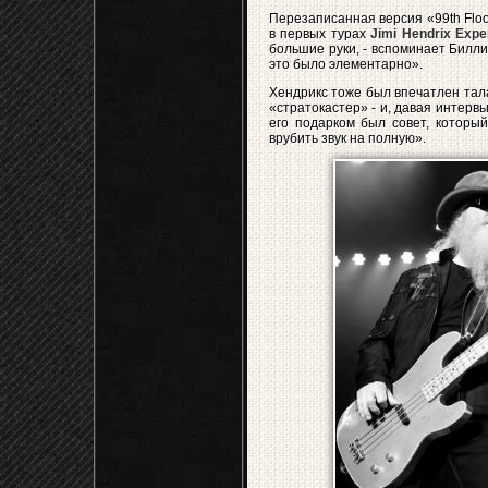
Перезаписанная версия «99th Flo
в первых турах
Jimi Hendrix Expe
большие руки, - вспоминает Билли.
это было элементарно».
Хендрикс тоже был впечатлен тал
«стратокастер» - и, давая интервь
его подарком был совет, который
врубить звук на полную».