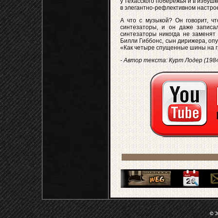
у техасского побережья и в избуш
в элегантно-рефлективном настро
А что с музыкой? Он говорит, ч
синтезаторы, и он даже записа
синтезаторы никогда не заменят 
Билли Гиббонс, сын дирижера, опус
«Как четыре спущенные шины на г
- Автор текста: Курт Лодер (198
© 20