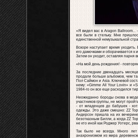
«Я видел вас в Aragon Ballroom...
все были в стельку. Мне пришлос
единственной немузыкальной страс
Вскоре наступает время уходить.
его дамочками и оборачивается к
Затем он уходит, оставляя парня 
«На мой день рождения! - повторяе
За последние двенадцать месяцев
продали больше альбомов, чем так
Пол Саймон и Asia. Ключевой сост
нему: «Gimme All Your Lovin» и «
1984-го он все еще расходился ти
Неожиданно бороды снова в моде
участников группы, не могут пройт
- от младенцев до бабушек - хот
одежды. Это даже смешно: ZZ Top
Андерсон пришла на их вечеринку
безотказным Билли, а когда ZZ To
не кто иной как Роджер Уотерс, рв
Так было не всегда. Много лет
анахронизмом из мира деревенско