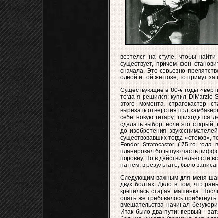
вертелся на стуле, чтобы найти
существует, причем фон станови
сначала. Это серьезно препятств
одной и той же позе, то примут за 
Существующие в 80-е годы «верт
тогда я решился: купил DiMarzio 
этого момента, стратокастер с
вырезать отверстия под хамбакеры
себе новую гитару, приходится д
сделать выбор, если это старый,
до изобретения звукоснимателей
существовавших тогда «стеков», т
Fender Stratocaster (`75-го год
планировал большую часть риффов 
поровну. Но в действительности в
на нем, в результате, было записа
Следующим важным для меня шаго
двух болтах. Дело в том, что ран
крепилась старая машинка. После
опять же требовалось прибегнуть
вмешательства начинал безукориз
Итак было два пути: первый - за