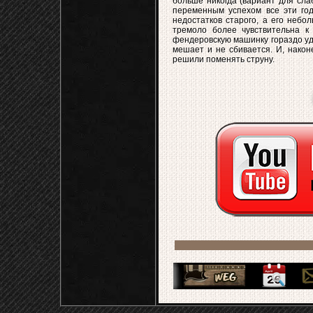
больше никогда (вариант для сла
переменным успехом все эти год
недостатков старого, а его небо
тремоло более чувствительна к
фендеровскую машинку гораздо удо
мешает и не сбивается. И, након
решили поменять струну.