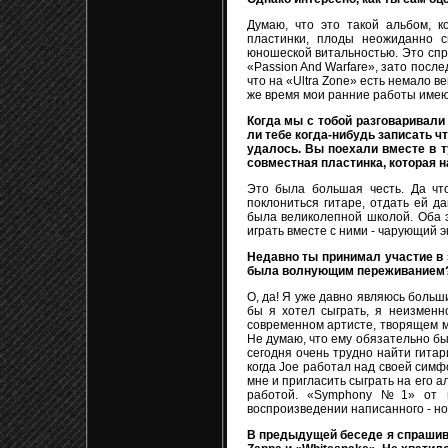
Думаю, что это такой альбом, 
пластинки, плоды неожиданно с
юношеской витальностью. Это спра
«Passion And Warfare», зато посл
что на «Ultra Zone» есть немало в
же время мои ранние работы имеют
Когда мы с тобой разговаривали 
ли тебе когда-нибудь записать чт
удалось. Вы поехали вместе в ту
совместная пластинка, которая на
Это была большая честь. Да чт
поклониться гитаре, отдать ей 
была великолепной школой. Оба эт
играть вместе с ними - чарующий э
Недавно ты принимал участие в 
была волнующим переживанием
О, да! Я уже давно являюсь больши
бы я хотел сыграть, я неизменн
современном артисте, творящем му
Не думаю, что ему обязательно бы
сегодня очень трудно найти гитар
когда Joe работал над своей симф
мне и пригласить сыграть на его а
работой. «Symphony №1» от н
воспроизведении написанного - но
В предыдущей беседе я спрашивал