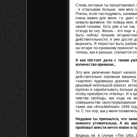
Слова, которые ты процитировал, 
- я откусываю больше, чем могу с
Пчелы, если так подумать, занима
очень важен для меня, т.к. дает
немало времени. Но поверь мне, 
своей техники. Хоть уже и не так,
отхода ко сну. Жизнь - это еще и
быть сейчас лучшим гитаристом
действительности, я уже достиг д
выразить. Я перестал быть рабом 
на гитаре по-прежнему приносит м
теперь, как и раньше, случается сп
А как обстоят дела с твоим увл
количество времени...
Это мое увлечение берет начало 
действительно огромная машина.
«харлеи» чудовищно дорогие. Пе
дешевый небольшой агрегат, котор
группах и зарабатывать больше де
чтобы приобрести «Harley». И я к
чувства свободы, как езда на м
совершенстве сконструированная 
такие, как «Knucklehead» 1946 года
то. С тех пор, как у меня появилис
Недавно ты признался, что запи
немного утомительна. А во вр
пробовал внести нечто новое в п
Видишь ли, в случае «The Ultra 