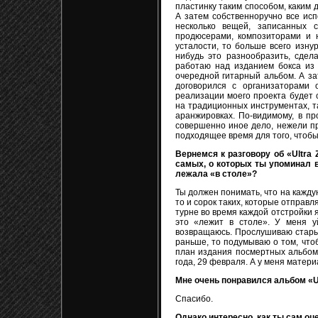
пластинку таким способом, каким 
А затем собственноручно все исп
несколько вещей, записанных 
продюсерами, композиторами и н
усталости, то больше всего изну
нибудь это разнообразить, сдела
работаю над изданием бокса из
очередной гитарный альбом. А зат
договорился с организаторами 
реализации моего проекта будет 
на традиционных инструментах, т
аранжировках. По-видимому, в пр
совершенно иное дело, нежели пр
подходящее время для того, чтобы
Вернемся к разговору об «Ultra
самых, о которых ты упоминал в
лежала «в столе»?
Ты должен понимать, что на кажду
то и сорок таких, которые отправ
турне во время каждой отстройки 
это «лежит в столе». У меня у
возвращаюсь. Прослушиваю старые 
раньше, то подумываю о том, что
план издания посмертных альбомо
года, 29 февраля. А у меня матери
Мне очень понравился альбом «Ult
Спасибо.
Однако интересно, как ты сам о