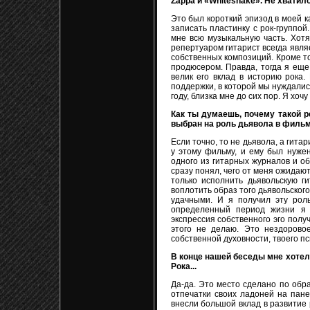
Zappa и «Whitesnake». Не хватило
Это был короткий эпизод в моей к
записать пластинку с рок-группой
мне всю музыкальную часть. Хот
репертуаром гитарист всегда явля
собственных композиций. Кроме то
продюсером. Правда, тогда я еще
велик его вклад в историю рока.
поддержки, в которой мы нуждалис
году, близка мне до сих пор. Я хоч
Как ты думаешь, почему такой ре
выбран на роль дьявола в фильм
Если точно, то не дьявола, а гита
у этому фильму, и ему был нужен
одного из гитарных журналов и о
сразу понял, чего от меня ожидают
только исполнить дьявольскую г
воплотить образ того дьявольског
удачными. И я получил эту роль
определенный период жизни я 
экспрессия собственного эго полу
этого не делаю. Это нездорово
собственной духовности, твоего пс
В конце нашей беседы мне хотел
Рока...
Да-да. Это место сделано по обр
отпечатки своих ладоней на пане
внесли большой вклад в развитие 