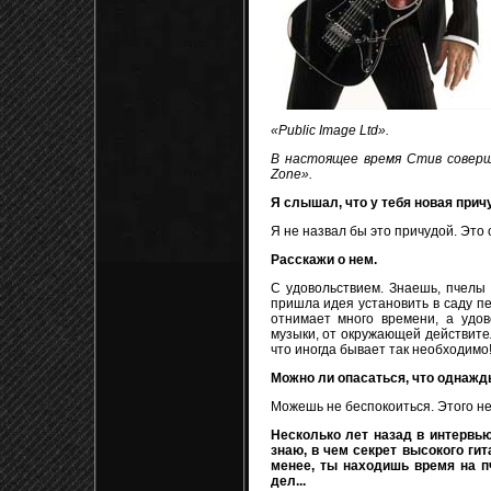
«Public Image Ltd».
В настоящее время Стив соверш
Zone».
Я слышал, что у тебя новая причу
Я не назвал бы это причудой. Это
Расскажи о нем.
С удовольствием. Знаешь, пчелы 
пришла идея установить в саду пе
отнимает много времени, а удов
музыки, от окружающей действител
что иногда бывает так необходимо!
Можно ли опасаться, что однажд
Можешь не беспокоиться. Этого не 
Несколько лет назад в интервью
знаю, в чем секрет высокого гит
менее, ты находишь время на пч
дел...