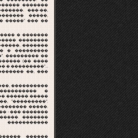
������ �������
�����. ���-��,
������ �����,
 �����" ��� ��
���� � �������
����� ��������
������, �������
�� � ���������
". ��������� ��
����� (�� ����
 � ���������"...
������ ��, ���
���, ����������
���������� �
�� ������ �����
�, "���������".
�������� �����.
� - ��� �������
�����. �������
�����������
������� ������