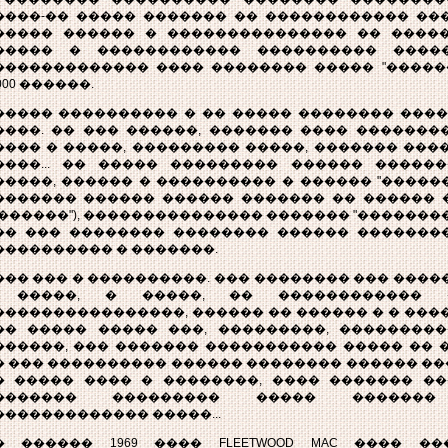
����-�� ����� ������� �� ������������ ��
����� ������ � ��������������� �� ������
����� � ������������ ���������� �����
������������� ���� �������� ����� "������
000 ������.
����� ���������� � �� ����� �������� ����
����. �� ��� ������, ������� ���� �������
���� � �����, ��������� �����, ������� ���
����... �� ����� ��������� ������ �����
�����, ������ � ���������� � ������ "������
������� ������ ������ ������� �� ������ �
�������"), ��������������� ������� "���������
�� ��� �������� �������� ������ ��������
���������� � �������.
��� ��� � ����������. ��� �������� ��� ����
 �����, � �����, �� ������������ 
����������������, ������ �� ������ � � ���
�� ����� ����� ���, ���������, ����������
������, ��� ������� ����������� ����� �� 
� ��� ���������� ������ �������� ������ ���
� ����� ���� � ��������, ���� ������� ��
������� ��������� ����� ������� 
������������� �����...
� ������ 1969 ���� FLEETWOOD MAC ���� �