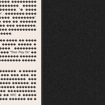
���� ���������
��������� �����
�����. "� ����
, - ������� ����
���� ��������".
 ��� �� ������
�� ��� �������,
���� ����������
����.
�� ����. �� ����
 ����� ����� �
���� ��������
Then Play On" ��
�������� ������
�������� �����.
������ - � �����
 ��� ��� ���, ��
���������� ���
���� ������; ��
������ �������.
�� ����������,
 �� MAC � �����
��� ������ �� �