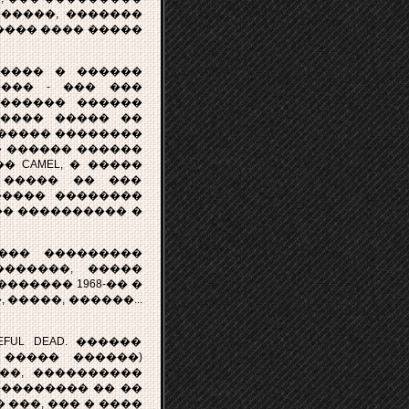
������, �������
�� ���� ���� �����
���� � ������
��� - ��� ���
������� ������
����� ����� ��
������ ��������
 � ������ ������
 CAMEL, � �����
 ����� �� ���
����� ��������
���� ���������� �
��� ���������
������, �����
������ 1968-�� �
, �����, ������...
UL DEAD. ������
 ����� ������)
��, ����������
��������� �� ��
 ���, ��� � ����