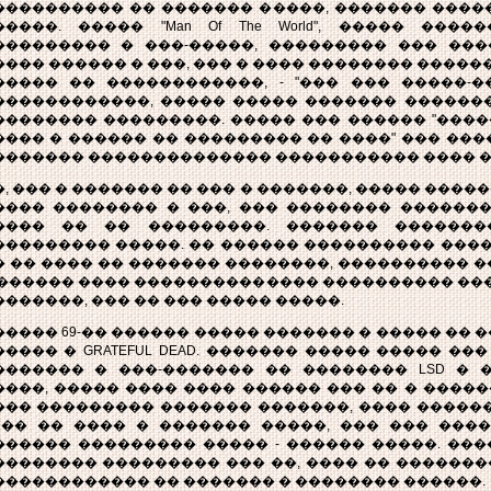
���������� �� ������� �����, ������� ����
�����. ����� "Man Of The World", ����� ���
��������� � ���-�����, ��������� ��� ����
���� ������ � ���, ��� � ���� �������� ������"
����� �� ������������, - "��� ��� �����-�
������������, ����� ����� ������� �������
�������� ���������. ����� ��� ������ "����
���� � ������ �� ��������� �� ����" ��� ��
������� �������������� ����������� ���� �
�, ��� � ������� �� ��� � �������, ����� �����
���� �������� � ���, ��� �������� �������
���� �� �� ���������. ������� �������
�������� �����. �� ������ ���������� ������� "
� �� ���� �� ������� ��������, ���������� 
 ������ ���� �������������� ���������� ��
�������, ��� �� ��� ����� �����.
����� 69-�� ������ ����� ������� � ����� �� �
����� � GRATEFUL DEAD. ������� ����� ����� ���
������� � ���-������� �� �������� LSD � 
����, ����� ���� ���� ������ ��� �� � �����
��� ��������� ������� �������, ���� �����
 �� �� ���� � ������� �����, ��� ��� ����
������ ��������� ����� - ������ �����. ����
�������� ��������� ��� ��, ���� �� �������
������������ �� ������� � �������� ������.