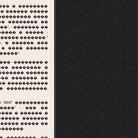
��� � ��������
�� ������ �����
 ��������� ����
�� �������� ��
�", - ������� ��
����� � ����� -
������ �������."
�, � ������ ���
 � ���� ������
�����".
�� - �������� �
��� �������� �
������� ������
��� ������� ��
 �� �����������
�� �����������,
Well" ���������
����" - ��� ��
���� � ������ �
������� �������
 ����� ����� ��
�������.
� ��������. ��