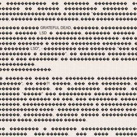
� ����������� �� ������� ��������� �
������ �� ������ ��������� ������� �
������������� ���� � ������ "������������
���, ������ ������ ������, ���� ����� ������
������ ����� GRATEFUL DEAD, �������, ���������
���� ������ LSD � �������, ������� ������ �
�������� �� ����������� ���� ������� - ��� �
����� ������� � ����� �������� ��������. 
� ������� LSD", - ��������� ��� �������. "��� 
��������� � �������". �� ������� �����-��
��� � ��� ��������: �� ����������� �� ���
����������.
 ��� �����������.
�� �����-�� ���� ��� �������� �����������
�������", �� ���?! �����, ��� ��� ��������, 
������ �������. �� ��������� ������ ��
������ "�����" ��� ��������� ����� ������
�������� ������ �� ���, ��� ��������. ���
������, ������������ ������� � ����������
����������� ���� - ������ �����. �� ���� ���
������, ��������, ������ ����� ����������
����� ����, �������� ������.
�� �������� � ������� ���������������� ��
�������� ���-������. ��� ���� �����