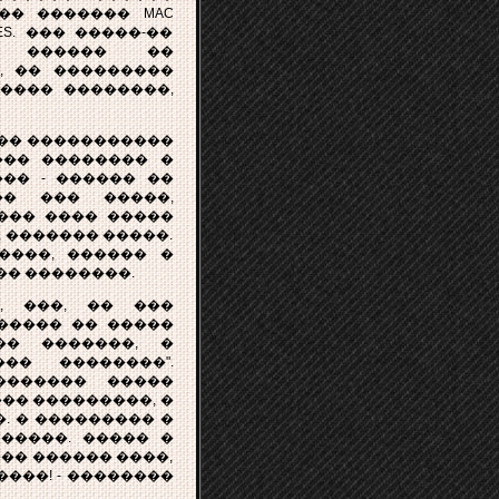
�� ������� MAC
ES. ��� �����-��
 ������ ��
, �� ���������
���� ��������,
��� �����������
��� �������� �
�� - ������ ��
�� ��� �����,
��� ���� �����
, ������� �����.
����, ������ �
�� ��������.
, ���, �� ���
������ �� �����
�� �������, �
�� ��������".
� ������� �����
��� ���������, �
. � ��������� �
�����. ����� �
 ���� ������ ����,
���! - ��������