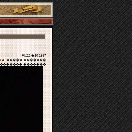
FUZZ �10 1997
�:
����� �������
�������� �������