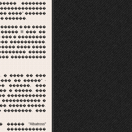
����� �������
�������������
�� ����" ������
� ������.
������ � �� ����
���� III ��� ��
 ��� � ��������
��� ����������.
������ ���� ����
�������� �����
���� ����������
. � ���� �� ���
���� �� �����" -
� ������, ���
�� � �����. ���
��� �����������
 ����������� �
��. ����� �����.
 ��������. ���
��� "Albatross"
� �����������