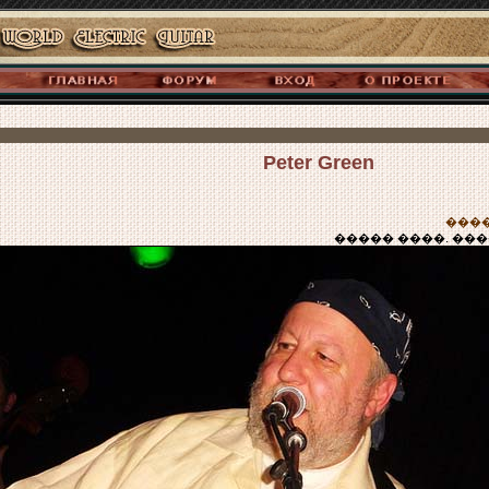
Peter Green
����
����� ����. ��