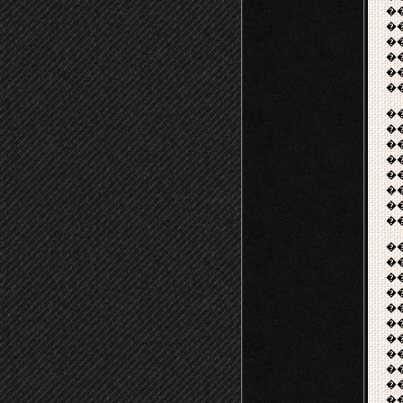
�
�
�
�
�
�
�
�
�
�
�
�
�
�
�
�
�
�
�
�
�
�
��
�
�