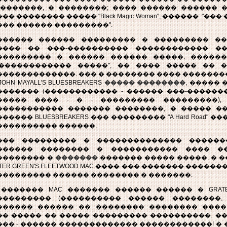
 �������, � ��������; ���� ������ ������ 
�� �������� ����� "Black Magic Woman", ������: "�
��� ������ ���������".
������ ������ ��������� � ��������� ��
���� �� ���-���������� ������������ ��
��������� � ������ ������ �����. �����
������������� �����", �� ���� ����� �� 
�������������. ��� � �������� ���� ������
JOHN MAYALL'S BLUESBREAKERS
����� ��������
, �����
������� (������������ - ������ ���-��������
����� ���� - � - ��������� ���������),
����������� ������� ��������, � ����� �
����� BLUESBREAKERS ��� ��������� "A Hard Road" 
���������� ������.
��� ��������� � �������������� ������
������ �������� � ����������� ���� ��
�������� �
�������
������� ����� �����. � ��
TER GREEN'S FLEETWOOD MAC ���� ��� ������� �������
��������� ������ �������� � �������.
 ������� MAC ������� ������ ������ � GRATEF
��������� (���������� ������ ��������,
������ ������ �� �������� �������� ����
�� ����� �� ����� ��������� ����������. �
��� - ������ ������������� ������������! � �