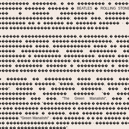
��������� �������, � �� �������� � ����
������� ������ ������ � BEATLES � ROLLING STON
��� � ����� ���������� ������
���������������� ����; ���� ���, �������
�������� �� � ������ �� ������ ������ - �
��� ������������ ���������� �� ����.
� ����� ������������ ����, � �������, � ���
������� ������� �����-������������, ���
���������� ����, ����������� ���� �� ���
����� �����������. ����� �������� �
�������� � �������� ���������. ����� ���
�����, ���� ������ �����: ��, ������ �� �����
���� �������� ������ � ��������� � ���
������ ����� ��� ��������� ���� �� �������
� ������ �� �������� ���� ����� ���
���������� ������, "����, ��������, �����
���". ����� �� ������� ������, ��� �
����������� ������� ������: "�� ����
�������� ��� ���, "The Green Manalishi", ��
��������� ���. "��� �������, ��� � ���� � �� �
� ��� ������� ��������� � ����������� ����
������� ���� � �����, ��� ������ ������ 
�����. "Green Manalishi" - ��� ������. � � �� �����
�� �������������� ���� ������ - ������� ���
��� �� ��������� �����".