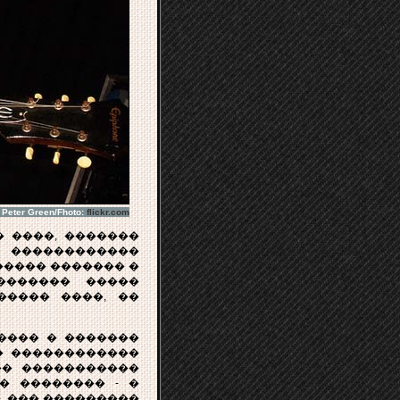
Peter Green/Fhoto:
flickr.com
 ����, �������
 ������������
��������� ������� �
������� �����
����� ����, ��
����� � �������
� ������������
�� �����������
� �������� - �
, ��� ���������