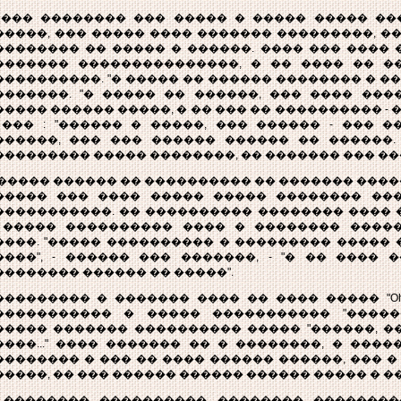
 ��� �������� ��� ����� � ����� ����� ��
�����, ��� ����� ���� ������� ���������, �
�������� �� ����� � ������. ���� ��� ����
������� ���������������, � �� ���� �� �
����������. "� ����� �� ������ �������� � ���
�������. "� ����� �� ������, ��� ���� ���
����� ������ �����, � �� ��� �� ���������� - 
 ��� : "������ � �����, ��� ������ - ��� �
������, ��� ��� ������ ������ �� ������.
��������� ����� ��������, �� ������� ��� ��
 ����� ������ �� ���������� �� ������� �����
����� ��� ���� ����� ����� �������� ��
�����������. �� ���������� �������� ���� 
 ����� ���������� ���� � �������� ����
����. "����� ���������� � ��������� �����
����", - ������ ��� �������, - "� �� ���� 
�������� ������ �� �����".
��������� � ������� ���� �� ���� ����� "Oh 
����������� � ����� ����������� "�����
����� ������� ���������� ����� "������, �
����..." ���� ������� �� � ��������, � ���
�������� � ��� �� ���� ������ ������, ��� �
�����, �� ��� ������ ������ ������ ����� � �
 �������� ���������� �������� ��������