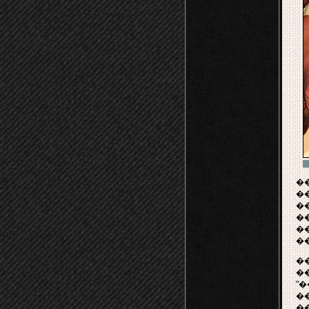
�
�
��
�
�
�
�
�
"
�
�