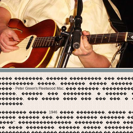
���� ��������, ������ ��������� ��� �����
���������� �����, ������� ����� ������
��� - Peter Green's Fleetwood Mac. ��� ������ - ����
�����, ������ ��� ��������. � ������ 
�������, ��� ����� ���� ��� ��� ���. � 
�������.
�������� ����� 1946 ���� ��������, ����� 
����� ������ ���, ����� ������ ������� �
�����": ��������������� �������� ���� ��
�� ���� ��������. ������ ����� ��������
��������� ���-���� ������ ������ �� ������