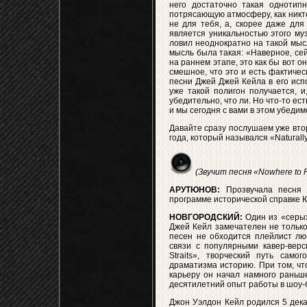
него достаточно такая однотип
потрясающую атмосферу, как никто 
не для тебя, а, скорее даже для 
является уникальностью этого му
ловил неоднократно на такой мысл
мысль была такая: «Наверное, сейч
на раннем этапе, это как бы вот он
смешное, что это и есть фактическ
песни Джей Джей Кейла в его испо
уже такой полигон получается, и
убедительно, что ли. Но что-то е
и мы сегодня с вами в этом убедим
Давайте сразу послушаем уже вто
года, который назывался «Naturall
(Звучит песня «Nowhere to 
АРУТЮНОВ:
Прозвучала песня 
программе исторической справке 
НОВГОРОДСКИЙ:
Один из «серых
Джей Кейл замечателен не только
песен не обходится плейлист лю
связи с популярными кавер-верс
Straits», творческий путь сам
драматизма историю. При том, чт
карьеру он начал намного раньше
десятилетний опыт работы в шоу-
Джон Уэлдон Кейл родился 5 дека