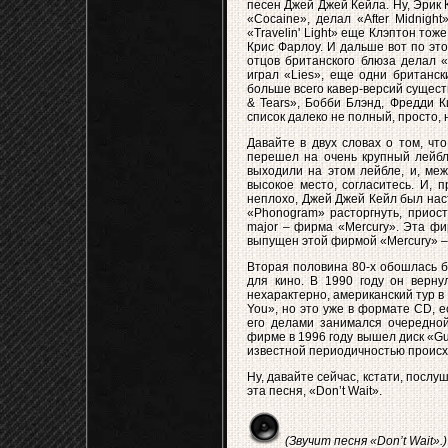
песен Джей Джей Кейла. Ну, Эрик К
«Cocaine», делал «After Midnight»
«Travelin' Light» еще Клэптон тож
Крис Фарлоу. И дальше вот по эт
отцов британского блюза делал «
играл «Lies», еще одни британск
больше всего кавер-версий существ
& Tears», Бобби Блэнд, Фредди К
список далеко не полный, просто, 
Давайте в двух словах о том, чт
перешел на очень крупный лейбл 
выходили на этом лейбле, и, меж
высокое место, согласитесь. И, 
неплохо, Джей Джей Кейл был нас
«Phonogram» расторгнуть, приост
major – фирма «Mercury». Эта фи
выпущен этой фирмой «Mercury» – 
Вторая половина 80-х обошлась б
для кино. В 1990 году он вернул
нехарактерно, американский тур в 
You», но это уже в формате CD, ес
его делами занимался очередной 
фирме в 1996 году вышел диск «Gui
известной периодичностью происхо
Ну, давайте сейчас, кстати, послу
эта песня, «Don’t Wait».
(Звучит песня «Don’t Wait».)