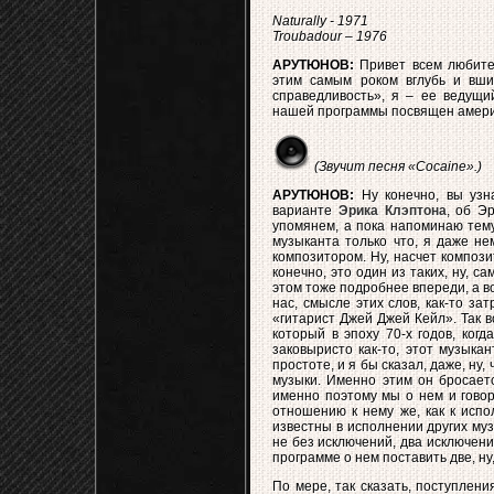
Naturally - 1971
Troubadour – 1976
АРУТЮНОВ:
Привет всем любител
этим самым роком вглубь и вши
справедливость», я – ее ведущи
нашей программы посвящен америк
(Звучит песня «Cocaine».)
АРУТЮНОВ:
Ну конечно, вы узна
варианте
Эрика Клэптона
, об Э
упомянем, а пока напоминаю тему
музыканта только что, я даже не
композитором. Ну, насчет компози
конечно, это один из таких, ну, 
этом тоже подробнее впереди, а в
нас, смысле этих слов, как-то з
«гитарист Джей Джей Кейл». Так в
который в эпоху 70-х годов, когд
заковыристо как-то, этот музык
простоте, и я бы сказал, даже, ну,
музыки. Именно этим он бросаетс
именно поэтому мы о нем и говор
отношению к нему же, как к испо
известны в исполнении других му
не без исключений, два исключени
программе о нем поставить две, ну
По мере, так сказать, поступлен