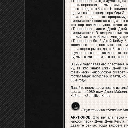
«Troubadour». Это, я думаю, одна
опять переехал, но мы с вами дог
но вот тогда это было в Нэшвилле.
в доме своего продюсера Оди Эшв
начали сегодняшнюю программу, и
американских списках всегда его п
тех пор началась достаточно л
«Troubadour», диски Джей Джей
американских. В американских ча
английских колебались между тр
«Troubadour»Джей Джей Кейлу бы 
конечно же, нет, опять этот скр
решающего рывка, да, собственно, 
случае, вот все оставалось так, к
ну, мы с вами знаем, что он, скоре
В 1979 году пятая его пластинка, о
ну, те, кто знают Джей Джей Ке
фактически, как обложка сигарет 
гостил
Марк Нопфлер
, кстати, но
80-е годы.
Давайте послушаем песню из альб
сделал в 1989 году Джон Мэйолл
Кейла – «Sensitive Kind».
(Звучит песня «Sensitive Kin
АРУТЮНОВ:
Это звучала песня «S
каждой песни Джей Джей Кейла, г
давайте сейчас тогда закроем эт