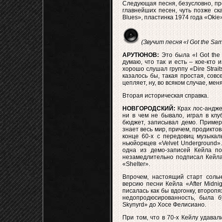
Следующая песня, безусловно, проз
главнейших песен, чуть позже ск
Blues», пластинка 1974 года «Okie
(Звучит песня «I Got the Sam
АРУТЮНОВ:
Это была «I Got the 
думаю, что так и есть – кое-кто
хорошо слушал группу «Dire Strait
казалось бы, такая простая, сов
цепляет, ну, во всяком случае, меня
Вторая историческая справка.
НОВГОРОДСКИЙ:
Крах лос-анджел
ни в чем не бывало, играл в клу
бюджет, записывал демо. Примерн
знает весь мир, причем, продикто
конце 60-х с передовиц музыка
ньюйоркцев «Velvet Underground»
одна из демо-записей Кейла по
незамедлительно подписал Кейла
«Shelter».
Впрочем, настоящий старт соль
версию песни Кейла «After Midni
писалась как бы вдогонку, второп
недопродюсированность, была б
Skynyrd» до Хосе Фелисиано.
При том, что в 70-х Кейлу удавал