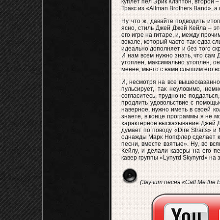
куплет пел Эрик Клэптон, второй –
Тракс из «Allman Brothers Band», 
Ну что ж, давайте подводить ито
ясно, стиль Джей Джей Кейла – эт
его игре на гитаре, и, между прочи
вокале, который часто так едва с
идеально дополняет и без того с
И нам всем нужно знать, что сам 
утоплен, максимально утоплен, он
менее, мы-то с вами слышим его во
И, несмотря на все вышесказанное
пульсирует, так неуловимо, немн
согласитесь, трудно не поддаться
продлить удовольствие с помощью
наверное, нужно иметь в своей кол
знаете, в конце программы я не м
характерное высказывание Джей Дже
думает по поводу «Dire Straits» 
однажды Марк Нопфлер сделает кав
песни, вместе взятые». Ну, во в
Кейлу, и делали каверы на его п
кавер группы «Lynyrd Skynyrd» на
(Звучит песня «Call Me the B