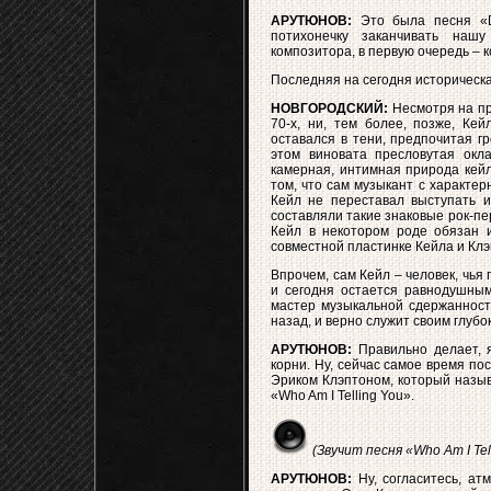
АРУТЮНОВ:
Это была песня «Do
потихонечку заканчивать наш
композитора, в первую очередь – 
Последняя на сегодня историческа
НОВГОРОДСКИЙ:
Несмотря на при
70-х, ни, тем более, позже, Ке
оставался в тени, предпочитая г
этом виновата пресловутая окла
камерная, интимная природа кейл
том, что сам музыкант с характе
Кейл не переставал выступать и
составляли такие знаковые рок-п
Кейл в некотором роде обязан и
совместной пластинке Кейла и Клэ
Впрочем, сам Кейл – человек, чья 
и сегодня остается равнодушным
мастер музыкальной сдержанност
назад, и верно служит своим глубо
АРУТЮНОВ:
Правильно делает, я
корни. Ну, сейчас самое время по
Эриком Клэптоном, который назыв
«Who Am I Telling You».
(Звучит песня «Who Am I Tell
АРУТЮНОВ:
Ну, согласитесь, ат