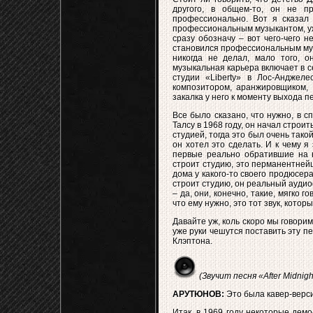
другого, в общем-то, он не п
профессионально. Вот я сказал
профессиональным музыкантом, уже 
сразу обозначу – вот чего-чего 
становился профессиональным музы
никогда не делал, мало того, 
музыкальная карьера включает в с
студии «Liberty» в Лос-Анджеле
композитором, аранжировщиком, 
закалка у него к моменту выхода 
Все было сказано, что нужно, в с
Талсу в 1968 году, он начал строи
студией, тогда это был очень тако
он хотел это сделать. И к чему я
первые реально обратившие на не
строит студию, это перманентнейш
дома у какого-то своего продюсер
строит студию, он реальный аудио
– да, они, конечно, такие, мягко г
что ему нужно, это тот звук, кото
Давайте уж, коль скоро мы говорим
уже руки чешутся поставить эту п
Клэптона.
(Звучит песня «After Midnigh
АРУТЮНОВ:
Это была кавер-верси
Итак, в 1969 году некоторые демо