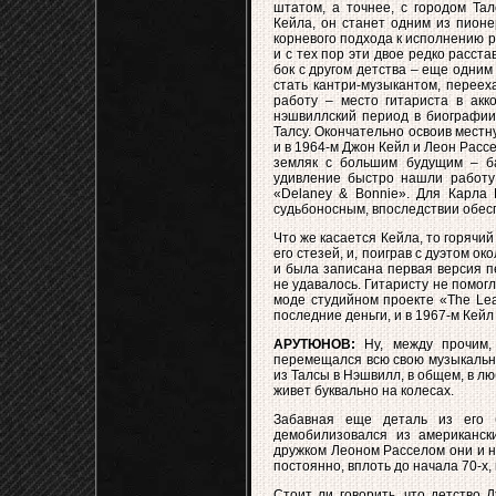
штатом, а точнее, с городом Тал
Кейла, он станет одним из пионе
корневого подхода к исполнению ро
и с тех пор эти двое редко расст
бок с другом детства – еще одни
стать кантри-музыкантом, перее
работу – место гитариста в акк
нэшвиллский период в биографии 
Талсу. Окончательно освоив местн
и в 1964-м Джон Кейл и Леон Рас
земляк с большим будущим – ба
удивление быстро нашли работу 
«Delaney & Bonnie». Для Карла 
судьбоносным, впоследствии обесп
Что же касается Кейла, то горячи
его стезей, и, поиграв с дуэтом ок
и была записана первая версия пе
не удавалось. Гитаристу не помог
моде студийном проекте «The Lea
последние деньги, и в 1967-м Кейл 
АРУТЮНОВ:
Ну, между прочим,
перемещался всю свою музыкальную
из Талсы в Нэшвилл, в общем, в лю
живет буквально на колесах.
Забавная еще деталь из его 
демобилизовался из американск
дружком Леоном Расселом они и на
постоянно, вплоть до начала 70-х,
Стоит ли говорить, что детство 