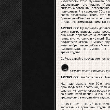
известность этого музыканта по
следовавших его идеям. Пер
симпатизировавший естественно
приложивший в середине 70-х сво
сорта оклахомский стиль стал 
британцев «Dire Straits», и сего
стилистическими эталонами, как зв
АРУТЮНОВ:
Ну, чуть-чуть добавл
уже, я конкретизирую, целая росс
она была перезаписана специальн
гениально исполнили «Lynyrd Sky
подхватили «Poco», и многие дру
Кейл выбрал песню «Crazy Mama».
Америке, мало того, именно так 
время студию.
Сейчас давайте послушаем песню «T
(Звучит песня «Travelin' Ligh
АРУТЮНОВ:
Это была песня «Trave
Ну, надо сказать, что 70-е–на
производителя пластинок, хотя о
флегматичному человеку, весьма о
со знаменитой песней «Lies», в 
традиционно в его дизайне звуков
В 1974 году – третий диск «Oki
записаны на домашней студии Дж