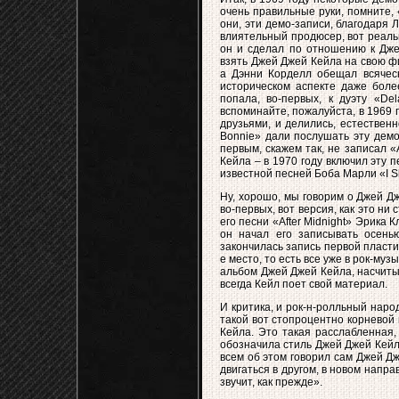
очень правильные руки, помните, «
они, эти демо-записи, благодаря 
влиятельный продюсер, вот реальн
он и сделал по отношению к Дже
взять Джей Джей Кейла на свою ф
а Дэнни Корделл обещал всяческ
историческом аспекте даже более
попала, во-первых, к дуэту «De
вспоминайте, пожалуйста, в 1969 г
друзьями, и делились, естественн
Bonnie» дали послушать эту демо-
первым, скажем так, не записал «
Кейла – в 1970 году включил эту 
известной песней Боба Марли «I Sho
Ну, хорошо, мы говорим о Джей Д
во-первых, вот версия, как это н
его песни «After Midnight» Эрика 
он начал его записывать осень
закончилась запись первой пластин
е место, то есть все уже в рок-му
альбом Джей Джей Кейла, насчитыв
всегда Кейл поет свой материал.
И критика, и рок-н-ролльный наро
такой вот стопроцентно корневой
Кейла. Это такая расслабленная
обозначила стиль Джей Джей Кейла
всем об этом говорил сам Джей Дж
двигаться в другом, в новом напра
звучит, как прежде».