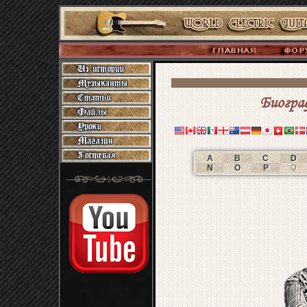
Биогра
A
B
C
D
N
O
P
Q