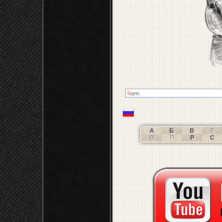
А
Б
В
Г
О
П
Р
С