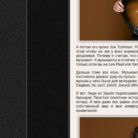
А потом его купил Joe Trohman. 
этом чтобы не как у всех нормал
уродливая. Почему я считаю, что 
музыкант. А музыканты в отличие о
только если вы не
Les Paul
или
Van
Дальше тоже все ясно. Музыкант
постоянно держат руку на пульсе -
музыка у него была для молодежи.
Clapton
. Но зато John5, Deryck Whib
И вот люди из Squier подписываю
брендом. Простая понятная истор
гитару. И мне даже все равно ес
собственный мир и мне комфор
правильное.