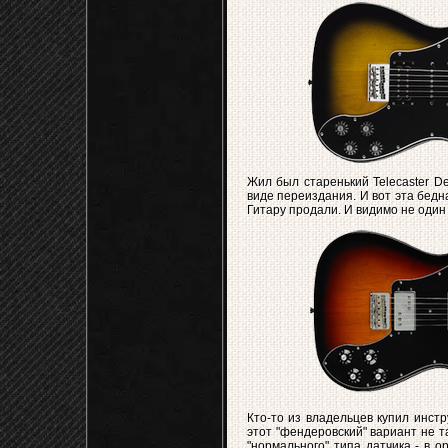
Жил был старенький Telecaster De
виде переиздания. И вот эта бедн
Гитару продали. И видимо не один 
Кто-то из владельцев купил инстр
этот "фендеровский" вариант не та
"нормального" типа датчика - в 