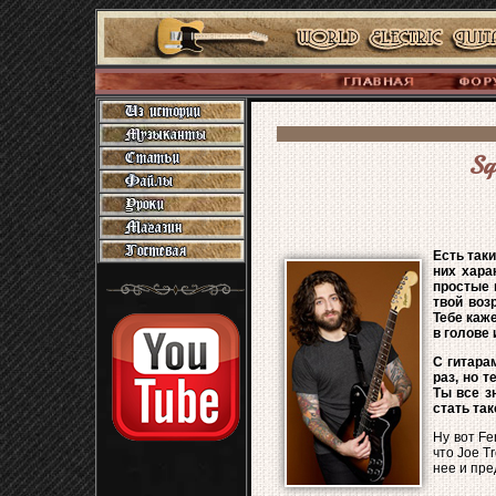
Sq
Есть таки
них хара
простые 
твой воз
Тебе каже
в голове 
С гитара
раз, но 
Ты все з
стать так
Ну вот Fe
что Joe T
нее и пр