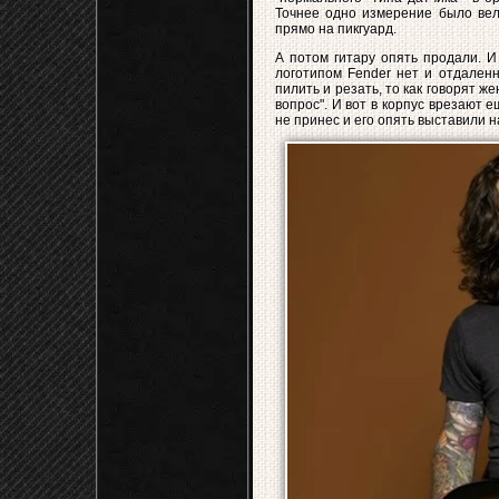
Точнее одно измерение было вели
прямо на пикгуард.
А потом гитару опять продали. И
логотипом Fender нет и отдаленн
пилить и резать, то как говорят 
вопрос". И вот в корпус врезают 
не принес и его опять выставили н