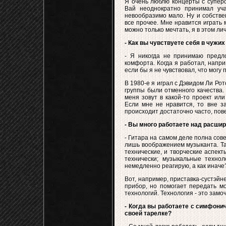
Я очень люблю концерты с суперс
Вай неоднократно принимал учас
невообразимо мало. Ну и собстве
все прочее. Мне нравится играть 
можно только мечтать, я в этом ли
- Как вы чувствуете себя в чужих
- Я никогда не принимаю предл
комфорта. Когда я работал, напри
если бы я не чувствовал, что могу 
В 1980-е я играл с Дэвидом Ли Рот
группы были отменного качества. 
меня зовут в какой-то проект ил
Если мне не нравится, то вне за
происходит достаточно часто, пов
- Вы много работаете над расши
- Гитара на самом деле полна со
лишь воображением музыканта. Та
технические, и творческие аспек
технически; музыкальные техно
немедленно реагирую, а как иначе
Вот, например, приставка-сустэйн
прибор, но помогает передать мо
технологий. Технология - это замо
- Когда вы работаете с симфони
своей тарелке?