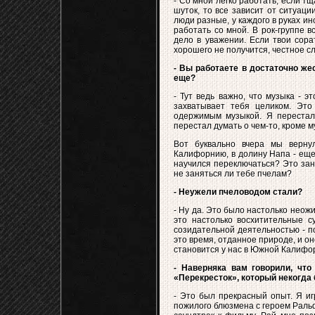
- Со мной легко работать, если тщ
шуток, то все зависит от ситуаци
люди разные, у каждого в руках ин
работать со мной. В рок-группе 
дело в уважении. Если твои сора
хорошего не получится, честное сл
- Вы работаете в достаточно же
еще?
- Тут ведь важно, что музыка - э
захватывает тебя целиком. Это
одержимым музыкой. Я перестал
перестал думать о чем-то, кроме му
Вот буквально вчера мы вернул
Калифорнию, в долину Напа - еще 
научился переключаться? Это зан
не заняться ли тебе пчелам?
- Неужели пчеловодом стали?
- Ну да. Это было настолько неож
это настолько восхитительные с
созидательной деятельностью - по
это время, отданное природе, и о
становится у нас в Южной Калифо
- Наверняка вам говорили, чт
«Перекресток», который некогда
- Это был прекрасный опыт. Я иг
пожилого блюзмена с героем Ральфа