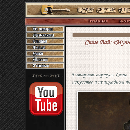
Стив Вай: «Музык
Гитарист-виртуоз Стив В
искусстве и прикладном пч