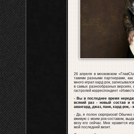
26 апреля в московском «ГлавCl
такими разными партнерами, как
много играл хард-рок, записывалс
в самых разнообразных версиях, 
гастролей корреспондент «Извест
- Вы в последнее время нередки
всякий раз - новый состав и 
авангард, джаз, панк, хард-рок, 
- Да, я полон сюрпризов! Обычно 
вживую с моим рок-составом, выда
везу его сейчас. Мне нравится иг
мой последний визит.