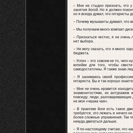
– Мне не стыдно признать, что у
занятия йогой. Но я должен поконч
но я всегда думал, что гитаристы
– Почему музыканты думают, что вс
– Мы получаем много компакт-диско
– Признаться честно, я не очень 
нет выбора.
– Не могу сказать, что я много з
бюджета.
– Успех – это совсем не то, чего
копейки для того, чтобы свест
самодостаточны. Я также знаю люд
– Я занимаюсь своей профессией
гитариста. Вы и так хорошо знаете,
– Мне не очень нравится находить
знаменитостями, их антуражем и
повсюду; люди, разговаривающие 
не моя «чашка чая».
– В практике йоги есть такое дв
требуется, это лежать и ничего н
более сложные упражнения. Так чт
некуда двигаться дальше.
– Я по-настоящему считаю, что к