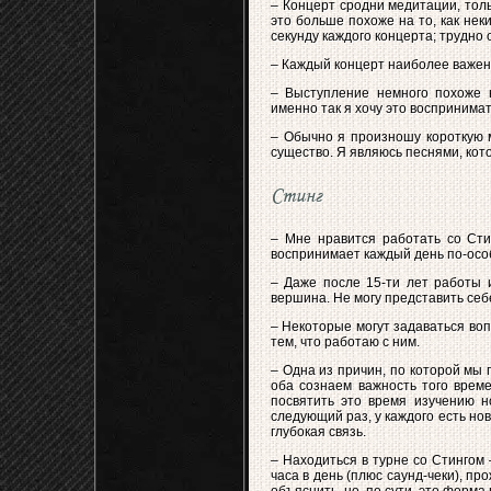
– Концерт сродни медитации, толь
это больше похоже на то, как не
секунду каждого концерта; трудно 
– Каждый концерт наиболее важен, 
– Выступление немного похоже н
именно так я хочу это воспринимат
– Обычно я произношу короткую м
существо. Я являюсь песнями, кот
Стинг
– Мне нравится работать со Стин
воспринимает каждый день по-особ
– Даже после 15-ти лет работы 
вершина. Не могу представить себ
– Некоторые могут задаваться воп
тем, что работаю с ним.
– Одна из причин, по которой мы 
оба сознаем важность того време
посвятить это время изучению н
следующий раз, у каждого есть н
глубокая связь.
– Находиться в турне со Стингом 
часа в день (плюс саунд-чеки), пр