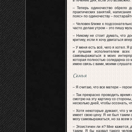
в течение дня, если это возможно.
– Теперь одиночество обрело д
практических занятий, написания
пояс» по одиночеству – постарайте
– Человек ближе к подсознательно
часто делаю утром – это пишу музы
– Никому не стоит думать, что до
критику, если я хочу двигаться впе
– У меня есть всё, чего я хотел.
и лучшим исполнителем всех 
самовыражаться в моих интерпре
которая полностью солидарна со м
имею связь с вами, моими слушате
Семья
– Я считаю, что все матери – герои
– Так прекрасно проводить время 
смотрю на эту картину со стороны
несколько дней, чтобы осознать, чт
– Хотя некоторые думают, что у м
имеет свою цену. Я не был таким 
могу самовыражаться, но за всем 
– Эгоистичен ли я? Мне кажется, 
таким. Я бы назвал такого челов