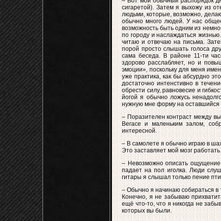
– Вот мой обычный распорядок дн
сигаретой). Затем я выхожу из от
людьми, которые, возможно, делают
обычно много людей. У нас обще
возможность быть одним из немног
по городу и наслаждаться жизнью.
читаю и отвечаю на письма. Зате
порой просто слышать голоса друг
сама беседа. В районе 11-ти час
здорово расслабляет, но и повы
эмоции», поскольку для меня име
уже практика, как бы абсурдно эт
достаточно интенстивно в течени
обрести силу, равновесие и гибко
йогой я обычно ложусь ненадолг
нужную мне форму на оставшийся д
– Поразителен контраст между вы
Вегасе и маленьким залом, со
интересной.
– В самолете я обычно играю в ш
Это заставляет мой мозг работать
– Невозможно описать ощущение, 
падает на пол иголка. Люди слу
гитары я слышал только пение пт
– Обычно я начинаю собираться в т
Конечно, я не забываю прихватит
ещё что-то, что я никогда не заб
которых вы были.