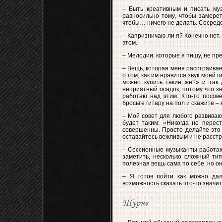
– Быть креативным и писать муз
равносильно тому, чтобы замерет
чтобы… ничего не делать. Сосредо
– Капризничаю ли я? Конечно нет. Т
этом.
– Мелодии, которые я пишу, не пр
– Вещь, которая меня расстраивает
о том, как им нравится звук моей 
можно купить такие же?» и так 
неприятный осадок, потому что зн
работаю над этим. Кто-то посов
бросьте гитару на пол и скажите – 
– Мой совет для любого развиваю
будет таким: «Никогда не перест
совершенны. Просто делайте это 
оставайтесь вежливым и не расстра
– Сессионные музыканты работаю
заметить, несколько сложный тип
полезная вещь сама по себе, но о
– Я готов пойти как можно дал
возможность сказать что-то значит
Турне