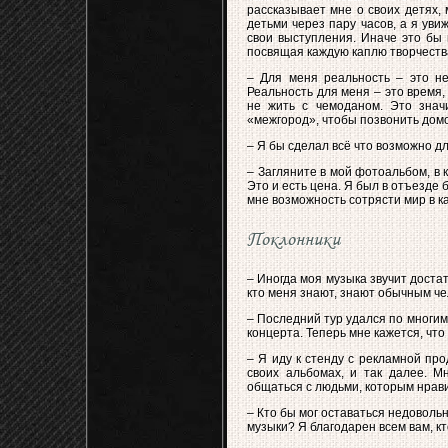
рассказывает мне о своих детях, 
детьми через пару часов, а я уви
свои выступления. Иначе это бы 
посвящая каждую каплю творчества
– Для меня реальность – это н
Реальность для меня – это время, 
не жить с чемоданом. Это знач
«межгород», чтобы позвонить дом
– Я бы сделал всё что возможно дл
– Загляните в мой фотоальбом, в
Это и есть цена. Я был в отъезде 
мне возможность сотрясти мир в к
Поклонники
– Иногда моя музыка звучит достат
кто меня знают, знают обычным чел
– Последний тур удался по многим
концерта. Теперь мне кажется, что 
– Я иду к стенду с рекламной пр
своих альбомах, и так далее. М
общаться с людьми, которым нрави
– Кто бы мог оставаться недоволь
музыки? Я благодарен всем вам, к