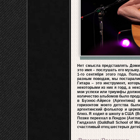
Нет смысла представлять Домин
это имя – послушать его музыку
1-го сентября этого года. Пол
разным поводам, мы постаралис
Гитара – это инструмент, котор
некоторыми из них я горд, а нек
мои успехи или триумфы должны 
количество альбомов было прод
в Буэнос-Айресе (Аргентина) 
горизонтом моего детства был
аргентинский фольклор и церко
блюз. Я ходил в школу в США (В
Позже переехал в Лондон (Англи
Гилдхолл (Guildhall School of M
счастливый отец шестерых дете