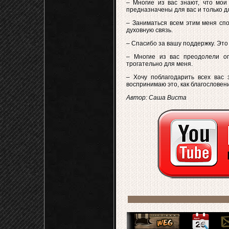
– Многие из вас знают, что мои
предназначены для вас и только дл
– Заниматься всем этим меня спо
духовную связь.
– Спасибо за вашу поддержку. Это
– Многие из вас преодолели ог
трогательно для меня.
– Хочу поблагодарить всех вас 
воспринимаю это, как благословен
Автор: Саша Виста