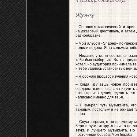
Реплики Доминика:
Музыка
– Сегодня я классический гитарист
на джазовый фестиваль, а затем 
разнообразие.
– Мой альбом «Shapes» по-прежнем
недели подряд. Я на седьмом небе
– Недавно у меня состоялся разг
тебя был выбор, что бы ты предп
хотел, но аудитория принимала теб
и тебе удалось установить с ней 
– Я обожаю процесс изучения новог
– Когда изучаешь новое произве
сердцем, важно сначала изучить 
этого произведения, сделать его
написано именно для тебя.
– Я выбрал путь музыканта, что
таковым, постольку я не ожидал т
шара.
– Спустя время, я по-прежнему м
беря в руки гитару, я ничего не 
звука и лучшего музыканта. По 
постоянная борьба. Моя борьба.