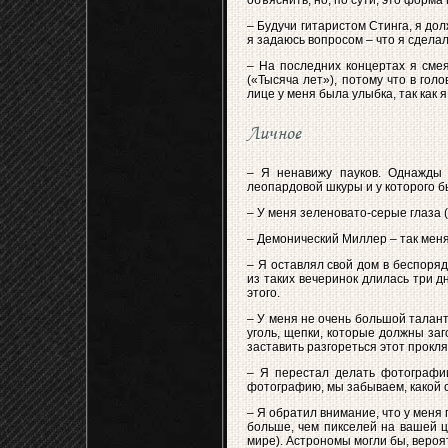
объяснить, но, по сути, это форма 
– Будучи гитаристом Стинга, я до
я задаюсь вопросом – что я сделал
– На последних концертах я сме
(«Тысяча лет»), потому что в гол
лице у меня была улыбка, так как 
Личное
– Я ненавижу пауков. Однажды 
леопардовой шкуры и у которого б
– У меня зеленовато-серые глаза (
– Демонический Миллер – так меня 
– Я оставлял свой дом в беспоряд
из таких вечеринок длилась три д
этого.
– У меня не очень большой талант
уголь, щепки, которые должны заг
заставить разгореться этот прокля
– Я перестал делать фотографии
фотографию, мы забываем, какой с
– Я обратил внимание, что у меня 
больше, чем пикселей на вашей ц
мире). Астрономы могли бы, вероят