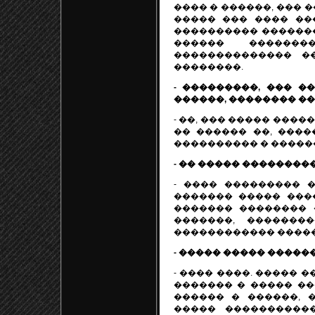
���� � ������, ��� 
����� ��� ���� ��
���������� ������
������ ������
�������������� �
��������.
- ���������, ��� 
������, �������� �
- ��, ��� ����� ����
�� ������ ��, ����
���������� � �����
- �� ����� ��������
- ���� ��������� 
������� ����� ���
������� �������� �
�������, �������
������������ �����
- ����� ����� �����
- ���� ����. ����� 
������� � ����� ��
������ � ������, 
����� ����������