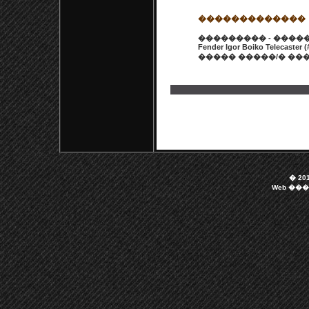
�������������
��������� - ����
Fender Igor Boiko Telecaster 
����� �����/� ����
� 201
Web ��