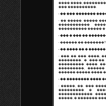
���� ����, ��������
��� ����������.
- �� ��� ������� ���
- �� �����. ����� �
����������� ���
���������� ����� � 
- ��� � ��� �� �����
- ������ �� �������?
- �� ���� �� � �����
- ��� �� ��� ����, 
��������. � ���-��
��������� ���� ��
���������, ������
������ ����� ���� �
- �� �������� ���� 
- �����, ��. ��� ��
��������� � ���
������������. ���
�����, � ������� ��