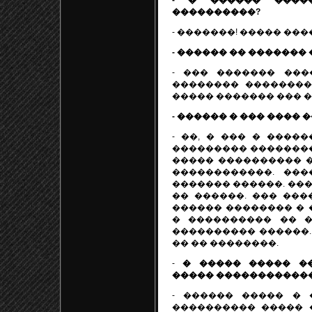
- � ������ ����
����������?
- �������! ����� ���
- ������ �� �������
- ��� ������� ���
�������� ��������
����� ������� ��� �
- ������ � ��� ���� 
- ��, � ��� � ����
��������� ��������
����� ���������� �
������������. ���
������� ������. ���
�� ������. ��� ���
������ �������� � 
� ���������� �� �
���������� ������.
�� �� ��������.
-
� ����� ����� �
����� �����������
- ������ ����� � 
���������� ����� �