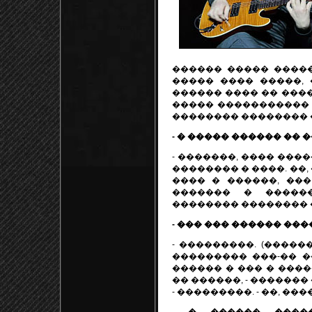
������ ����� �����
����� ���� �����, 
������ ���� �� ����
����� ����������� 
�������� �������� ���
- � ����� ������ ��
- �������, ���� ���
�������� � ����. ��,
���� � ������, ���
������� � �����
�������� �������� 
- ��� ��� ������ ��
- ���������. (�����
��������� ���-�� �
������ � ��� � ����
�� ������, - ������� 
- ���������. - ��, ��