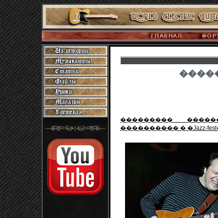
�����
��������� ����
���������� � �Jazz-fe