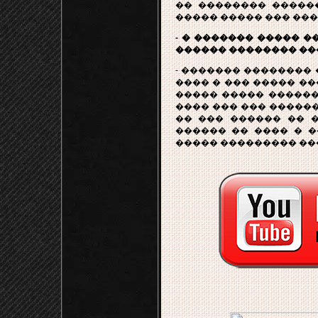
�� �������� �����
����� ����� ��� ���
- � ������� ����� ��
������ �������� ���
- ������� �������� 
���� � ��� ����� ��
����� ����� ������
���� ��� ��� ������
�� ��� ������ �� �
������ �� ���� � �
����� ��������� ���