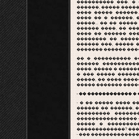
���������� ���. �
������, ����� �����
���� ����� ������
���� �� � ������, 
�����... �� �� �����
������ ����, �� ��
���� �� ������ ���
�������� �� �����
������ ���, ����� 
������� ������ ���
�� � ���������� ���
������ ����������
����. ����� � �����
� ��� ����� ������
�����, �� ���� ����
����� ������� ����
- �� ������������ �
- � �� ����� ���� �
������ �� ������, 
��������� ������
����������� ����� -
����� � ��������
�������������? ���
- ��� �������������