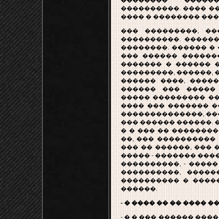
�������� �����
����������. ���� �
���� � �������� ���
��� ���������, �
����������. ������
��������. ������ �
��� ������ ������
������� � ������ �
���������, ������, �
������ ����, �����
������ ��� �����
����� ��������� ��
���� ��� ������� ��
��������������, ��
��� ������ ������. 
� � ��� �� ��������
��, ��� ����������
��� �� ������, ���
����� - ������� ���
����������, - �����
����������, �����
���������� � �����
������.
- � ���� �� �� ���� �
- � � ��� ������ ����