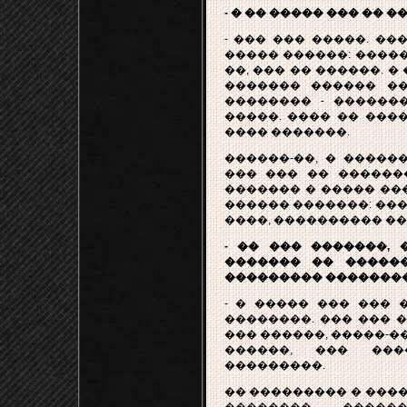
- � �� ����� ��� �� 
- ��� ��� �����. ���
����� ������: �����
��, ��� �� ������. �
������� ������ ��
�������� - ������
�����. ���� �� ���
���� �������.
������-��, � �����
��� ��� �� ������
������� � ����� ���
������ �������: ���
����, ���������� ��
- �� ��� �������, 
������� �� �����
��������� ��������
- � ����� ��� ��� 
��������. ��� ��� �
��� ������, �����-�
������, ��� ���
���������.
�� ��������� � ����