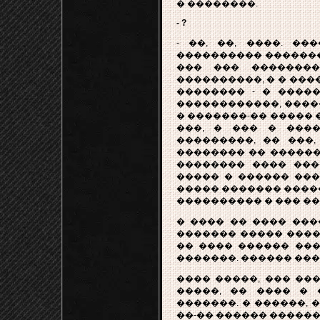
� ��������.
- ?
- ��, ��, ����. ��
���������� �������,
��� ��� ��������
����������, � � ���
�������� - � �����
������������, ����
� �������-�� ����� 
���, � ��� � ���
���������, �� ���
�������� �� ������
�������� ���� ���
����� � ������ ���
����� ������� �����
���������� � ��� ��
� ���� �� ���� ���
������� ����� ����
�� ���� ������ ��
�������. ������ ���
���� �����, ��� ��
�����, �� ���� � 
�������. � ������, 
��-�� ������ ������