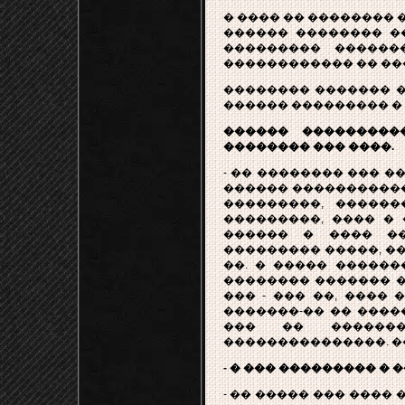
� ���� �� �������� 
������ �������� ��
��������� ������
������������ �� ��
�������� ������� �
������ ��������� �
������ ���������
�������� ��� ����.
- �� �������� ��� ��
������ �����������
���������, �����
���������, ���� � 
������ � ���� ��
��������� �����, �
��. � ����� ������
�������� ������� �
��� - ��� ��, ����
�������-�� �� ����
��� �� ������
���������������. �
- � ��� ��������� �
- �� ����� ��� ���