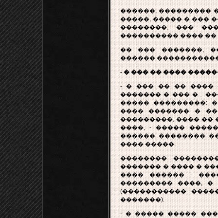
������, ��������� �
�����, ����� � ��� �
��������, ��� ��
���������� ���� �� �
�� ��� �������, �
������ �����������
- � ��� �� ���� ����
- � ��� �� �� ����
������� � ��� �... 
����� ���������: 
���� ������� � ��
���������, ���� ��
����, - ����� ����
������ �������� ��
���� �����.
�������� �������
������� � ���� � ��
���� ������ - ���
��������� ����, � 
(����������� ����
�������).
- � ����� ����� ��