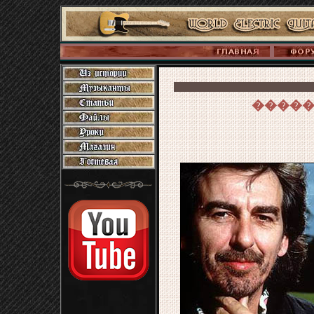
�����