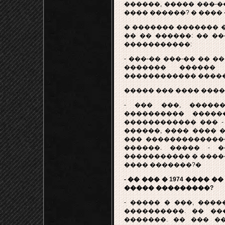
������, ����� ���-�
���� ������? � ����
� ������� ������� 
�� �� ������: �� �
�����������:
- ���-�� ���-�� �� �
������� ������
������������ ����
����� ��� ���� ����
- ��� ���, �����
���������� �����
������������ ��� -
������, ���� ���� 
��� �������������
������. ����� - 
����������� � �����
���� �������?�
- �� ��� � 1974 ����
����� ���������?
- ����� � ���, ����
����������. �� ��
�������. �� ��� �