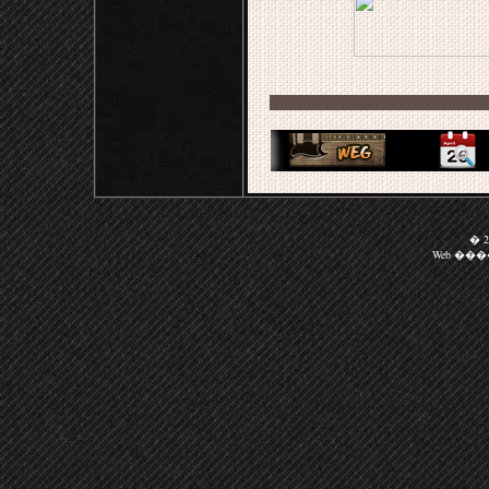
� 20
Web ��