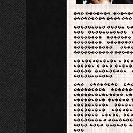
��� �������, ������
��������� ���� ��� 
��������� ����� �
��� ����������� 
�������� �������
��������, ������
����������� ���
���������� � ���-��
�� ���������� � ��
������ � ��� �����,
����� ���������, 
�����������.
��� �������� ��
��������� ������
��������������. ��
���������. ������ 
���������� �����
��������� ������
������� �����, ��
�������� � �������
���� ���� ������ �
���.