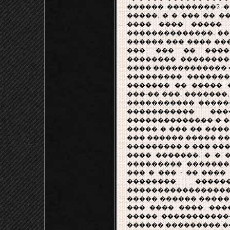
������ ��������? �
�����. � � ��� �� �
���� ���� ����� 
��������������. ��
������ ��� ���� ��
���. ��� �� ����
�������� ��������
���� ������������ �
��������� ��������
������� �� ����� 
���-�� ���, �������,
����������� �����
����������� ��
�������������� � �
����� � ��� �� ����
��� ������ ����� ��
��������� � ��� ���
���� �������. � � 
��������� �������
��� � ��� - �� ����
�������� ����
�����������������
����� ������ ����� 
��� ���� ����. ���
����� ������������
������ ��������� ��