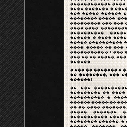
������������ ����. �
���� ������� � ���
��� ����� ������ �
�������� �����, ���
��������� ��� ��� ����
���� ����, ��������
���������� ����
������, � ���� ���
����� ���������� �
����, ����� �� ��� 
���������� � 1, ��� �
��� �� �� �����, ���
������!
� ��� �� ������� � ��
�� ��������, ��� �
������?
��, ��� ���������
��������� �� ���� 
���������� � �����
������ �����-�� ���
�� �� ���� �������
����� ������� �
����������� �����
�������� ������. �
����� ������� ��