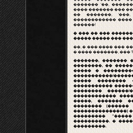
������� '��, ������
���� ������� ��� ��
�� �������, '���
������������ ���� 
������!
� ��� �� ��� ������
����� ����� ��� ��
��, � ��� ���� ��� �����
� ���� �������, ��� 'Ratt
�������, ������� �
��������, �� ����
����� � ��������
�����������/������
����� �������� 
����������� ������ �����
�������� ������/
������������ ����
�����, ������� �
�������� (������
���������������) �
��������� "����
����������. � ���
���������.