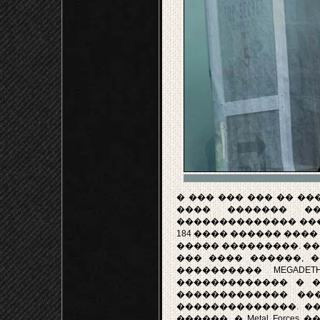
� ��� ��� ��� �� ����
���� ������� �
�������������� ���
184 ���� ������ ����
����� ���������. ���
��� ���� ������, 
���������� MEGADETH 'K
������������� � �
������������� ��
��������������. �
������, � Metal Forc