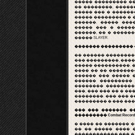
����� ��������� ��
�� ��������, �����
����� ��� � ������
����� ��������� � 
������. ����� ����
����� ��� � �����
������, �� � �����
����� SLAYER.
������� ��������� �
�� ������ ���������
��� ���������, ���� 
����� ����������. 
���� �� �� �������
������ ��� ����� �
������ ��������� 
�������� ��������
���, ��� ��� �� � �
��������. ��� ��� �
��������� � ��� ��
��� ��� ������� �
��������� Combat Record
� ���� �� ������� �����
�� �� ����� ���� 
������������ ��� � 