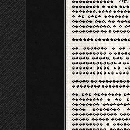
������������ META
��������. � ��� ��
�������. ���� �����
� �� ���� �������
������ ���. �� ���
�����������, � � �
�������� �� � ����
��� ��� �� �� ������
��, �������, � ��
����������. � �����
����� �����, ��� � 
������������� � ��
������ ���� �� ���
���������� �� ����
����� �� ����������
� ������� ��������
��, ��� �������� �
��������� � �� �
�������� "��������
���� �������� �
������������� ���
����� ����� �����
��������� � �����
���������� ������