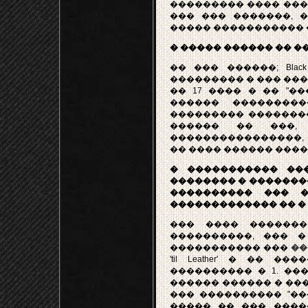
��������� ���� ����
��� ��� �������, 
����� ����������� 
� ����� ������ �� �
�� ��� ������; Black
��������� � ��� ���
�� 17 ���� � �� "�
������ ��������
��������� ��������
������ �� ���,
����������������, 
�� ���� ������ ����
� ����������� ��
�������� � ��������� �
���������� ��� ��
������������� �� � 'Fou
��� ���� ������� 
����������, ��� 
����������� ���
��
'til Leather' � ��
���������� � 1. ��
������ ������ � ���
��� ���������� "��
����� �� ��� ����