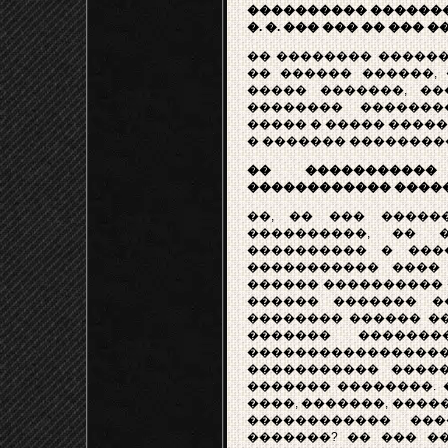
���������� ��������
�. �. ��� ��� �� ��� 
�� �������� ������
�� ������ ������,
����� �������, �
�������� �������
����� � ����� ����
� ������� ��������
�� �����������
������������ ����
��, �� ��� �����
����������, �� 
���������� � ���
����������� ����
������ ���������� 
������ ������� �
�������� ������ ��
������� ������
��������������
����������� �����
������� ��������. 
����, �������, ����
������������ ���
�������? �� ��� �