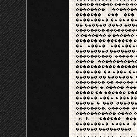
����� ����� ���� ��
�������� ������
�������. ��� ���
���������, �� ��� �
�� ������ ���� ����
�������� ����������
� ������� � ������ 
������ �� ������� �
�� ����� �������
��������� ������� �
���������� ����� �
����� ����������
����������� ������ 
�������, �� ���� ��
������ �� �������. 
�������� �� ����� �
������, � ����� ����
����� �� ������ ����
������ ���� ������
����� � ��� ������
��������, ������ �
����������� ���� �
Les Paul, ������ 
��������� ����� �
������ ���������!