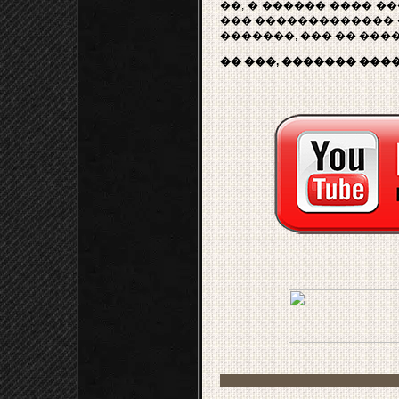
��, � ������ ���� ���
��� ������������� �
�������, ��� �� ���
�� ���, ������� ���