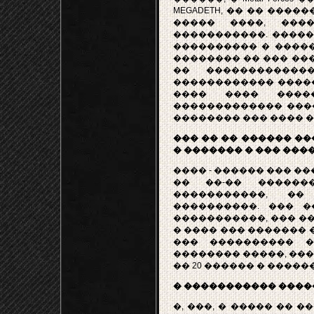
MEGADETH, �� �� ���
����� ����, ���
�����������. �����
���������� � ����
�������� �� ��� ���
�� ������������
������������ �����
���� ���� �����
������������� ������
�������� ��� ���� 
��� �� �� ������ ��
� ������� � ��� ������
���� - ������ ��� �
�� ��-�� ������
�����������, �
����������. ��� 
�����������, ��� ��
� ���� ��� ������� 
��� ���������� �
�������� �����, ���
�� 20 ������ � ������
� ����������� ����
�, ���, � ����� �� 