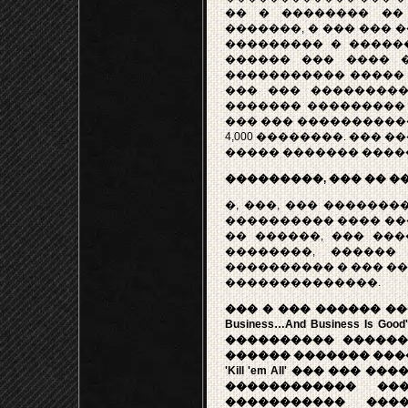
�� � �������� ��
�������, � ��� ��� 
��������� � �����
������ ��� ���� �
����������� ����� 
��� ��� ���������
������� ��������� 
��� ��� �����������
4,000 ��������. ��� 
����� ������� ����
���������, ��� �� �
�, ���, ��� ������
���������� ���� ���
�� ������, ��� ���
��������, ������
���������� � ��� �
��������������.
��� � ��� ������ ����
Business…And Business 
���������� ������
������ ������� ���
'Kill 'em All' ��� ��
������������ ���
����������� ���