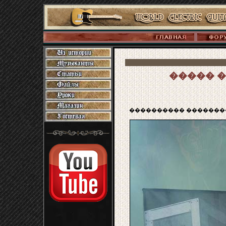
����� 
���������� ��������: ���