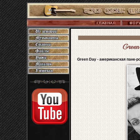
Green
Green Day - американская панк-ро