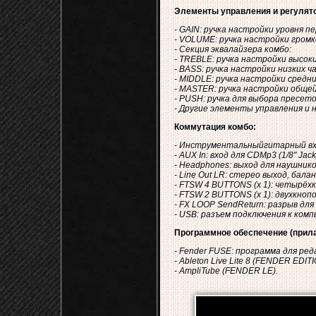
Элементы управления и регулят
- GAIN: ручка настройки уровня пе
- VOLUME: ручка настройки громк
- Секция эквалайзера комбо:
- TREBLE: ручка настройки высок
- BASS: ручка настройки низких ч
- MIDDLE: ручка настройки средн
- MASTER: ручка настройки обще
- PUSH: ручка для выбора пресето
- Другие элементы управления и нас
Коммутация комбо:
- Инструментальныйгитарный вход
- AUX In: вход для CDMp3 (1/8" Jack
- Headphones: выход для наушников
- Line Out LR: стерео выход, балан
- FTSW 4 BUTTONS (х 1): четырёх
- FTSW 2 BUTTONS (х 1): двухкноп
- FX LOOP SendReturn: разрыв для
- USB: разъем подключения к ком
Программное обеспечение (прила
- Fender FUSE: программа для ре
- Ableton Live Lite 8 (FENDER ED
- AmpliTube (FENDER LE).