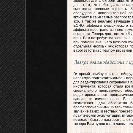
эффектов для электрогитары, кото
для того, что бы дать гитар
высококачественные эффекты б
оборудована дополнительной се
включает в себя самые распростр
эхо, а так же реально звучащие
ECHO, эффекты классического т
эффекты пространственного звуча
гитариста. Теперь для того, что 
игры, Вам потребуется всего лиш
при помощи внешнего ножного кон
отдельная кнопка - TAP, которая
в соответствии с темпом играемой
Легкое взаимодействие с
Гитарный комбоусилитель обору
напрямую подключить комбо к пер
для редактирования сохранения п
инструмента, которая стала воз
специального программного обе
редактировать все программны
сделанные изменения по Вашем
возможность для абсолютно бе
профессиональными гитаристами
звучание таких известных пресето
практической эксплуатации, гита
помогает быстро настроить элект
тюнера Вам нужно всего лишь наж