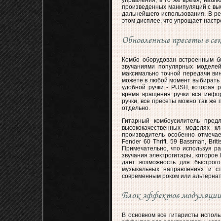
управления, в то же время, набл
произведенных манипуляций с выб
дальнейшего использования. В р
этом дисплее, что упрощает настр
Обновленные пресеты в се
Комбо оборудован встроенным б
звучаниями популярных моделей
максимально точной передачи вин
можете в любой момент выбирать 
удобной ручки - PUSH, которая р
время вращения ручки вся инфо
ручки, все пресеты можно так же
отдельно.
Гитарный комбоусилитель пред
высококачественных моделях кл
производитель особенно отмечает
Fender 60 Thrift, 59 Bassman, Brit
Примечательно, что используя ра
звучания электрогитары, которое
дает возможность для быстрого
музыкальных направлениях и ст
современным роком или альтернат
Блок эффектов модуляции
В основном все гитаристы исполь