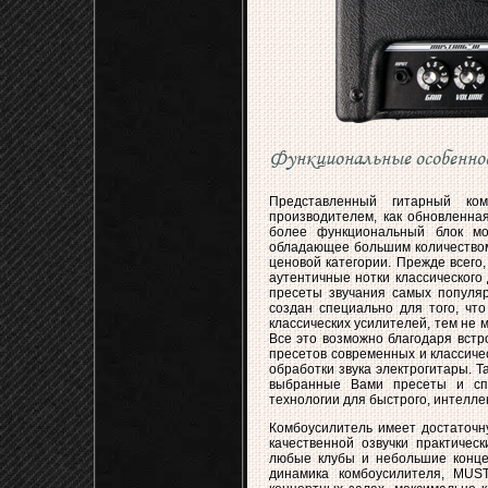
Функциональные особенно
Представленный гитарный ком
производителем, как обновленна
более функциональный блок мод
обладающее большим количеством
ценовой категории. Прежде всего
аутентичные нотки классического 
пресеты звучания самых популяр
создан специально для того, чт
классических усилителей, тем не 
Все это возможно благодаря вст
пресетов современных и классиче
обработки звука электрогитары. 
выбранные Вами пресеты и спе
технологии для быстрого, интелле
Комбоусилитель имеет достаточну
качественной озвучки практичес
любые клубы и небольшие конце
динамика комбоусилителя, MUST