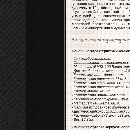
гурманов настоящего качества ус
динамику в 12 дюймов, комбо мо
звучание всей классической лине
усилителей для современных м
произведён для того, чтобы пр
любителей электрогитары. Вы м
большом концерте или в музыкальн
Технические характерис
Основные характеристики комбо:
- Тип: комбоусилитель.
- Спецификация: электрогитара.
- Мощность (RMS): 100 Ватт (но
- Доп. особенности: встроенный 
- Каналы звучания: один канал.
- Колличесвто пресетов: 17 моде
- Колличесвто эффектов: 44 пре
- Колличесвто пресетов: всего 10
- Размер динамика: 12".
- Колличесвто динамиков: один.
- Кабинет комбо: открытый тип.
- Материал кабинета: МДФ.
- Наличие встроенного тюнера: е
- Дисплей: жидкокристаллический,
- Размеры комбо: 273 мм. х 521 мм.
- Вес: 16.3 кг.
- Внешняя отделка корпуса: сере