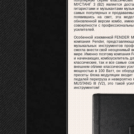
популярную серию классических
МУСТАНГ 3 (В2) является доста
гитаристами и музыкантами музык
самых популярных и продаваемы
появившись на свет, эта модел
обновленной версии комбо, имеющ
совокупности с профессиональны
усилителей.
Особенной изюминкой FENDER MUS
компания Fender, представляющ
музыкальных инструментов проф
смогла внести свой неоценимый в
мире. Именно поэтому компания F
и начинающих, комбоусилитель дл
классические, так и все самые с
внешнем облике классических уси
мощностью в 100 Ватт, он оборуд
пресеты блока модуляции входит 
педалей перегруза и невероятно 
MUSTANG III (V2), это такой уси
инструментом!