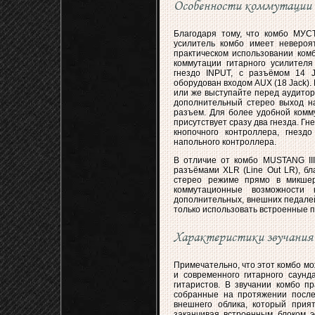
Особенности коммутации
Благодаря тому, что комбо МУС
усилитель комбо имеет невероя
практическом использовании комб
коммутации гитарного усилител
гнездо INPUT, с разъёмом 14 J
оборудован входом AUX (18 Jack)
или же выступайте перед аудитор
дополнительный стерео выход на 
разъем. Для более удобной комм
присутствует сразу два гнезда. Г
кнопочного контроллера, гнезд
напольного контроллера.
В отличие от комбо MUSTANG III
разъёмами XLR (Line Out LR), б
стерео режиме прямо в микшер 
коммутационные возможности
дополнительных, внешних педалей
только использовать встроенные п
Характеристики звучания
Примечательно, что этот комбо мо
и современного гитарного саунд
гитаристов. В звучании комбо п
собранные на протяжении после
внешнего облика, который прият
заканчивая встроенным блоком э