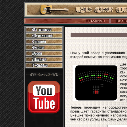
Начну свой обзор с упоминания о
которой помимо тюнера можно еще 
Две
хор
как
осо
мо
инф
обн
наб
поку
все 
Теперь перейдем непосредствен
превышает габариты стандартной
Внешне тюнер немного напоминает
чем сто раз услышать. Сами дела