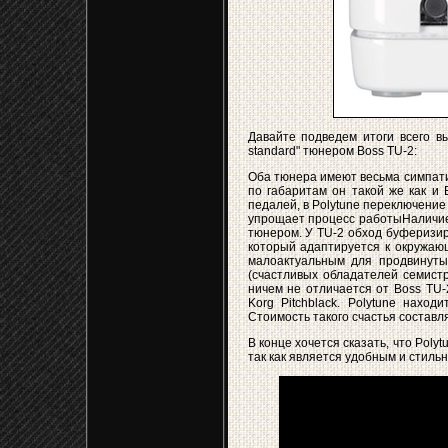
Давайте подведем итоги всего вы
standard" тюнером Boss TU-2:
Оба тюнера имеют весьма симпати
по габаритам он такой же как и 
педалей, в Polytune переключение
упрощает процесс работыНаличие 
тюнером. У TU-2 обход буферизир
который адаптируется к окружаю
малоактуальным для продвинуты
(счастливых обладателей семист
ничем не отличается от Boss TU-
Korg Pitchblack. Polytune наход
Стоимость такого счастья составля
В конце хочется сказать, что Poly
так как является удобным и стиль