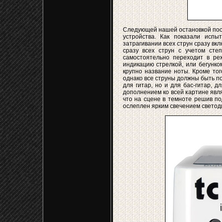
Следующей нашей остановкой посл
устройства. Как показали испы
затрагивании всех струн сразу вк
сразу всех струн с учетом сте
самостоятельно переходит в ре
индикацию стрелкой, или бегунк
крупно название ноты. Кроме то
однако все струны должны быть п
для гитар, но и для бас-гитар,
дополнением ко всей картине явл
что на сцене в темноте решив по
ослеплен ярким свечением светод