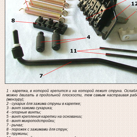
1 - каретка, в которой крепится и на которой лежит струна. Ослабл
можно двигать в продольной плоскости, тем самым настраивая раб
(мензуру);
2 - сухарик для зажима струны в каретке;
3 - винт зажима сухарика;
4 - опорные винты;
5 - винт крепления каретки на основании;
6 - винт микроподстройки;
7 - рычаг;
8 - порожек с зажимами для струн;
9 - пружины;