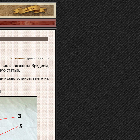
Источник:
guitarmagic.ru
 фиксированным бриджем,
ную статью.
м нужно установить его на
e