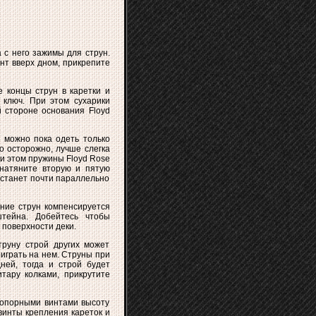
 с него зажимы для струн.
нт вверх дном, прикрепите
 концы струн в каретки и
 ключ. При этом сухарики
 стороне основания Floyd
 можно пока одеть только
о осторожно, лучше слегка
ри этом пружины Floyd Rose
 натяните вторую и пятую
встанет почти параллельно
ние струн компенсируется
тейна. Добейтесь чтобы
 поверхности деки.
труну строй других может
играть на нем. Струны при
дней, тогда и строй будет
тару колками, прикрутите
 опорными винтами высоту
винты крепления кареток и