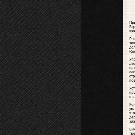
При
Вкр
кро
Рас
за
дол
Ros
Уп
две
нат
сл
стр
пов
Уст
пр
пла
Ко
упл
это
де
заж
Ви
тре