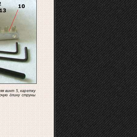
яя винт 5, каретку
очую длину струны