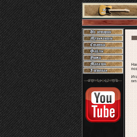
На
поэ
Ита
гит