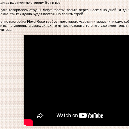
вигав их в нужную сторону. Вот и все.
 уже говорилось струны могут "сесть" только через несколько дней, и до
ожке, так как нужно будет постоянно ловить строй.
ечно настройка Floyd Rose требует некоторого усердия и времени, и само с
и вы не уверены в своих силах, то лучше позовите того, кто уже имеет опыт 
читесь.