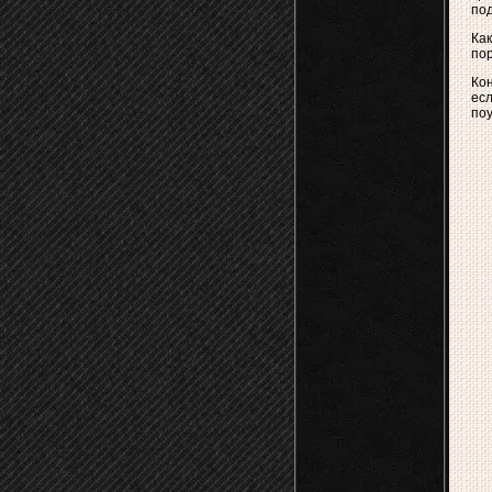
под
Как
пор
Кон
есл
поу