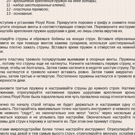
10 - кронштейн крепления пружин на деке гитары;
11 - набор шестигранных ключей;
12 - пластина тремоло;
13 - основание.
ступим к установке Floyd Rose. Прикрутите порожек к грифу и снимите пока
утите опорные винты в соответствующие отверстия. Переверните инструме
нштейн крепления пружин шурупами к деке, но лишь слегка вкрутив их.
пакуйте струны и обрежьте бобины на концах струн. Вставьте обрезанные
жмите их при помощи винтов зажима сухариков, используя шестигранный
жны плотно зажать струны. Вставьте крюки пружин в отверстия на нижней
e.
рите пластину тремоло полукруглыми выемками в опорные винты. Пружины
, потому что струны еще не натянуты. Начните натягивать первую струну, н
янув, чтобы не болталась. Затем также натяните в недотяг шестую струну. П
егка натянутся и тремоло начнет вставать ровно. Затем также аккуратно
уны, затем третью и четвертую. Постепенно пружины натянутся и тремоло 
ерхности деки.
ановите третью пружину и настраивайте струны до нужного строя. Натяже
ужинами, отрегулируйте натяжение пружин шурупами крепления кронш
стина Floyd Rose была параллельна или чуть провалена назад относительно
нечно по началу строй гитары не будет держаться и настраивая одну с
ывать. Постарайтесь максимально точно настроить инструмент и немного по
м немного "сядут", но окончательно они могут "сесть" через несколько 
ржаться хорошо и не уплывать при настройке. Окончательно настройте ги
имы для струн к порожку и затяните их. При этом они прижмут струны.
нтами микроподстройки более точно настройте инструмент. Отрегулируйте
моло над декой и тем самым высоту струн, отрегулируйте мензуру, ослабив 