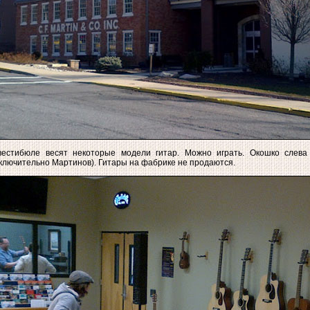
вестибюле весят некоторые модели гитар. Можно играть. Окошко слева
ключительно Мартинов). Гитары на фабрике не продаются.