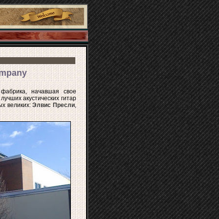
ompany
 фабрика, начавшая свое
 лучших акустических гитар
ых великих:
Элвис Пресли
,