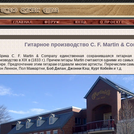
Гитарное производство C. F. Martin & C
брика C. F. Martin & Company единственная сохранившаяся гитарная
изводство в XIX в (1833 г.). Причем гитары Martin считаются одними из самых
ире. Предпочтение этим гитарам отдавали многие артисты. Перечислим сам
н Леннон, Пол Маккартни,
Боб Дилан
,
Джонни Кэш
,
Курт Кобейн
и т.д.