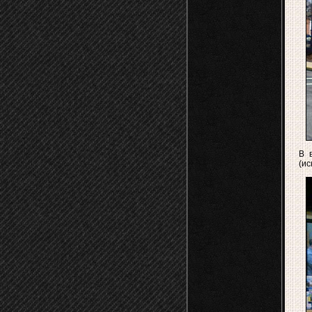
В 
(ис