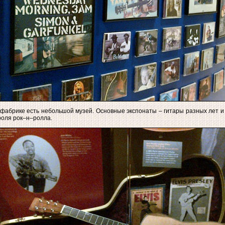
фабрике есть небольшой музей. Основные экспонаты – гитары разных лет и 
оля рок–н–ролла.