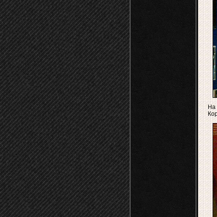
На 
Кор