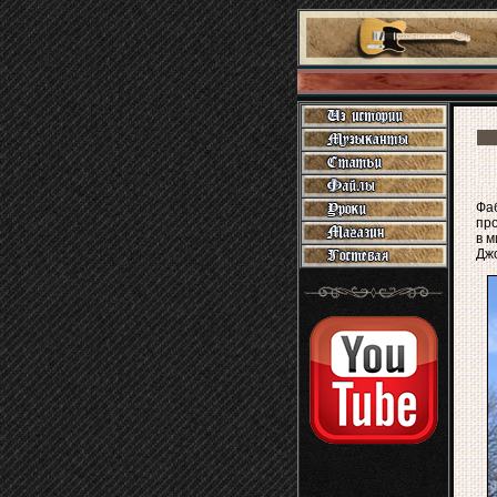
Фа
про
в м
Джо