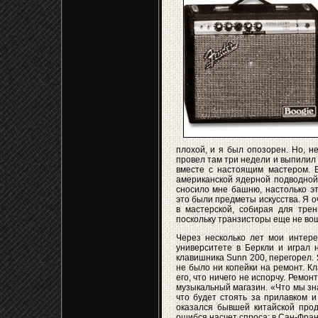
плохой, и я был опозорен. Но, н
провел там три недели и выпилил 
вместе с настоящим мастером. В
американской ядерной подводной 
сносило мне башню, настолько эт
это были предметы искусства. Я о
в мастерской, собирая для тре
поскольку транзисторы еще не вош
Через несколько лет мои интере
университете в Беркли и играл 
клавишника Sunn 200, перегорел. 
не было ни копейки на ремонт. Кл
его, что ничего не испорчу. Рем
музыкальный магазин. «Что мы зна
что будет стоять за прилавком и
оказался бывшей китайской прод
ошибся насчет спроса: в Сан-Фран