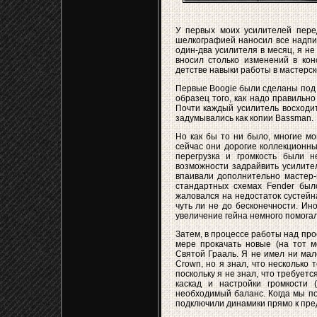
У первых моих усилителей пере
шелкографией наносил все надпи
один-два усилителя в месяц, я не
вносил столько изменений в кон
детстве навыки работы в мастерск
Первые Boogie были сделаны под 
образец того, как надо правильн
Почти каждый усилитель восходит 
задумывались как копии Bassman.
Но как бы то ни было, многие м
сейчас они дорогие коллекционны
перегрузка и громкость были н
возможности задрайвить усилите
впаивали дополнительно мастер-г
стандартных схемах Fender был
жаловался на недостаток сустейна
чуть ли не до бесконечности. Ино
увеличение гейна немного помогал
Затем, в процессе работы над про
мере прокачать новые (на тот м
Святой Грааль. Я не имел ни мал
Crown, но я знал, что несколько 
поскольку я не знал, что требует
каскад и настройки громкости 
необходимый баланс. Когда мы по
подключили динамики прямо к пре