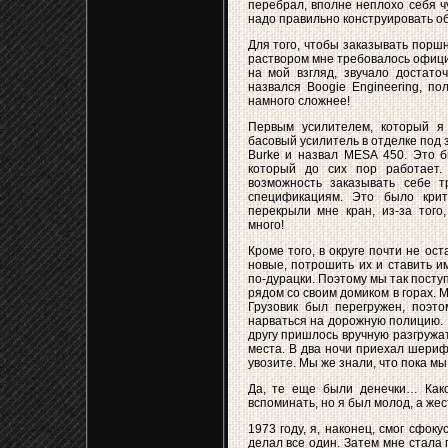
перебрал, вполне неплохо себя ч
надо правильно
конструировать о
Для того, чтобы заказывать порш
раствором мне требовалось офици
на мой взгляд, звучало достато
назвался Boogie Engineering, по
намного сложнее!
Первым усилителем, который я
басовый усилитель в отделке под з
Burke и назвал MESA 450. Это б
который до сих пор работает.
возможность заказывать себе 
спецификациям. Это было крити
перекрыли мне кран, из-за того
много!
Кроме того, в округе почти не ост
новые, потрошить их и ставить и
по-дурацки. Поэтому мы так посту
рядом со своим домиком в горах. 
Грузовик был перегружен, поэт
нарваться на дорожную полицию. П
другу пришлось вручную разгружат
места. В два ночи приехал шериф
увозите. Мы же знали, что пока мы
Да, те еще были денечки… Како
вспоминать, но я был молод, а же
1973 году, я, наконец, смог сфок
делал все один. Затем мне стала 