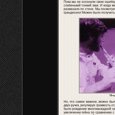
Пока мы не осознали свою ошибку
слабенький тонкий звук. И когда 
размазало по стене. Мы посмотрел
грандиозно! Можно было получить 
70-ы
Но, что самое важное, можно бы
двух ручек, регулируя громкость 
было рождение многокаскадной х
увеличении гейна по сравнению с