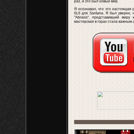
раз, и это был новый мир.
Я осознавал, что это настоящая 
6L6 для Santana. Я был уверен, 
"Abraxis", представивший миру
мастерская в горах стала важным ц