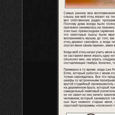
Cамые ранние мои воспоминания 
слышу, как мой отец играет на те
вел собственную радио програм
Поэтому дома всегда было полно
прилежно занималась на пианино,
этих пьес превосходная гармония 
что некоторые пьесы были мрач
воспринимать музыку до того, ка
отец держал саксофон, а когда о
опутал меня своим звуком», имея в
Когда мой отец начал учить меня 
он заставлял меня играть одну нот
объяснял мне, как играть следующ
составляющие тембра. Конечно, те
Примерно в то время, когда
Leo F
Ernie, который работал с моим от
только зарождалась. Все что про
шкафы со встроенными проигрыват
крутой студийный проигрыватель
на деревянном брусе, который пок
самодельный ламповый усилитель, 
но не сваял из них ничего законч
человеком, который занимался те
сын был немного старше меня, 
скаутской программы «полезного т