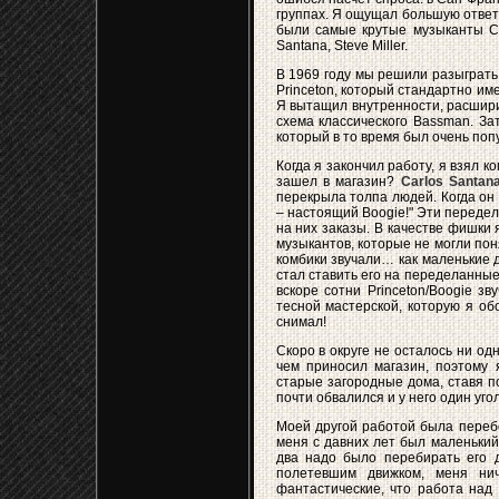
группах. Я ощущал большую ответс
были самые крутые музыканты Сан -
Santana, Steve Miller.
В 1969 году мы решили разыграть B
Princeton, который стандартно им
Я вытащил внутренности, расшир
схема классического Bassman. За
который в то время был очень поп
Когда я закончил работу, я взял к
зашел в магазин?
Carlos Santan
перекрыла толпа людей. Когда он 
– настоящий Boogie!" Эти передел
на них заказы. В качестве фишки
музыкантов, которые не могли поня
комбики звучали… как маленькие 
стал ставить его на переделанные
вскоре сотни Princeton/Boogie 
тесной мастерской, которую я о
снимал!
Скоро в округе не осталось ни од
чем приносил магазин, поэтому 
старые загородные дома, ставя п
почти обвалился и у него один уг
Моей другой работой была перебо
меня с давних лет был маленький 
два надо было перебирать его д
полетевшим движком, меня нич
фантастические, что работа над