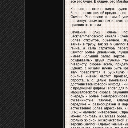
все это будет. В общем, это Marshal
Конечно, не стоит ожидать чудес
более легких стилей представлен B
Guv'nor Plus является самой ун
промежуточным звеном и сочетает
сравнивать с ними.
Звучание GV-2 очень
похо
Jackhammer’овского канала «Overd
более открытое, объемное. Зв
загнан в трубу. Так же у Guv'nor
гейна, а сама структура перег
Guv'nor более динамичен, лучше
имеет больший запас верхов 
создаваемых двумя ручками та
гитаристу, скорее всего, придет
Однако, с низами нужно быть кр
звук превратится в бубнящую 
обилие низких частот произв
спроста, а с целью выжимания
достоинством которой никогда «н
с продукцией фирмы Fender, для п
маршаловского) окраса звучания
очередь - более скомпрессирова
сустейнистые тянучки, благо
середине – разнообразен в вар
естественно более агрессивен, к 
JH-1 – намного интереснее. Спра
можно поиграть и Carcass образц
сколько жирной низкочастотной с
версию Guv'nor). Однако чем мень