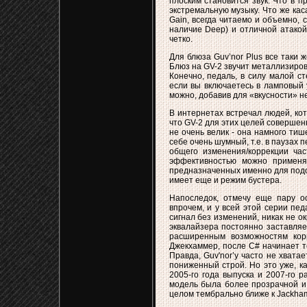
плоским становится звук. Что в п
экстремальную музыку. Что же кас
Gain, всегда читаемо и объемно, 
наличие Deep) и отличной атакой
четко.
Для блюза Guv’nor Plus все таки 
Блюз на GV-2 звучит металлизирова
Конечно, педаль, в силу малой с
если вы включаетесь в ламповый 
можно, добавив для «вкусности» нем
В интернетах встречал людей, кот
что GV-2 для этих целей совершен
не очень велик - она намного тише
себе очень шумный, т.е. в паузах
общего изменения/коррекции час
эффективностью можно применят
предназначенных именно для подог
имеет еще и режим бустера.
Напоследок, отмечу еще пару ос
впрочем, и у всей этой серии пед
сигнал без изменений, никак не о
эквалайзера постоянно заставляет
расширенным возможностям корр
Джекхаммер, после С# начинает те
Правда, Guv'nor’у часто не хвата
пониженный строй. Но это уже, ка
2005-го года выпуска и 2007-го р
модель была более прозрачной и 
целом тембрально ближе к Jackham