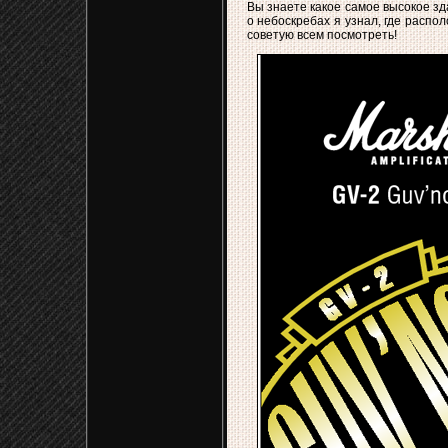
Вы знаете какое самое высокое зд
о небоскребах я узнал, где распо
советую всем посмотреть!