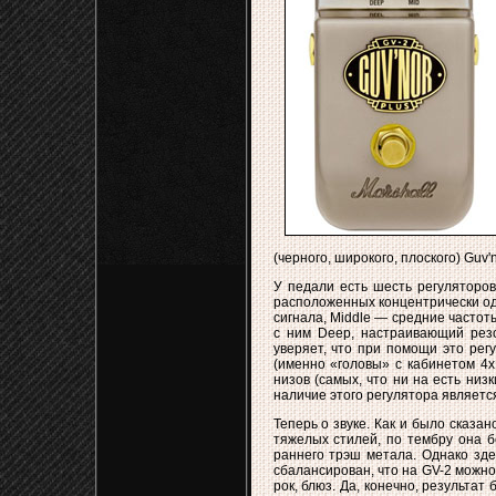
(черного, широкого, плоского) Guv'
У педали есть шесть регуляторов
расположенных концентрически одн
сигнала, Middle — средние частоты
с ним Deep, настраивающий резо
уверяет, что при помощи это рег
(именно «головы» с кабинетом 4x
низов (самых, что ни на есть низ
наличие этого регулятора являетс
Теперь о звуке. Как и было сказа
тяжелых стилей, по тембру она б
раннего трэш метала. Однако здес
сбалансирован, что на GV-2 можно н
рок, блюз. Да, конечно, результа