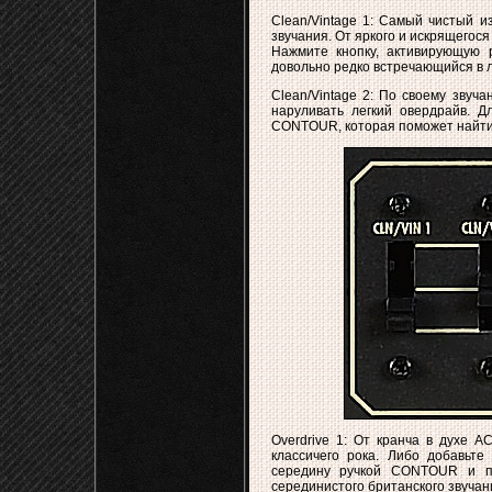
Clean/Vintage 1: Самый чистый и
звучания. От яркого и искрящегос
Нажмите кнопку, активирующую 
довольно редко встречающийся в 
Clean/Vintage 2: По своему звуч
наруливать легкий овердрайв. Д
CONTOUR, которая поможет найти 
Overdrive 1: От кранча в духе A
классичего рока. Либо добавьт
середину ручкой CONTOUR и по
серединистого британского звучан