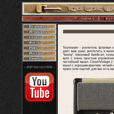
Tourmaster - усилитель флагман 
дает вам шанс воплотить в жизн
"twang", блюзовый брейк-ап, соч
купе с очень простым управление
чистейший канал. Clean/Vintage 2
канал с хорошим кранчем, четкий
ярких соло партий, для вас есть ка