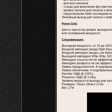
- для всех каналов
- только для включения футсвитчо
- уровни сигнала для посыла и воз
- параллельная либо последовате
Линейный выход для записи с ком
Power Grid:
Шесть пресетов уровня выходного
или половинной мощности
Спецификация:
Выходная мощность: от 10 до 100
Входной импеданс входа High Inpu
Входной импеданс входа Low Input
Выходной импеданс:4Oм, 8Oм, 16
Импеданс посыла петли эффектов
Импеданс возврата петли эффект
Лампы предусилителя: 8 подобран
Лампы оконечника: 4 подобранных
Density:+6Дб @ 120Гц
Presence:+8Дб @ 3.2Кгц
Уровень мощности выхода для зап
Размеры: 70см x 28см x 27см
Вес: 27кг