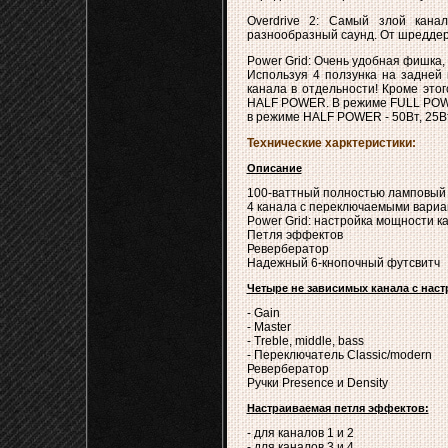
Overdrive 2: Самый злой канал
разнообразный саунд. От шреддер
Power Grid: Очень удобная фишка, 
Используя 4 ползунка на задней
канала в отдельности! Кроме эт
HALF POWER. В режиме FULL POWER
в режиме HALF POWER - 50Вт, 25Вт
Технические харктеристики:
Описание
100-ваттный полностью ламповый 
4 канала с переключаемыми вариан
Power Grid: настройка мощности ка
Петля эффектов
Ревербератор
Надежный 6-кнопочный футсвитч
Четыре не зависимых канала с наст
- Gain
- Master
- Treble, middle, bass
- Переключатель Classic/modern
Ревербератор
Ручки Presence и Density
Настраиваемая петля эффектов:
- для каналов 1 и 2
- для каналов 3 и 4