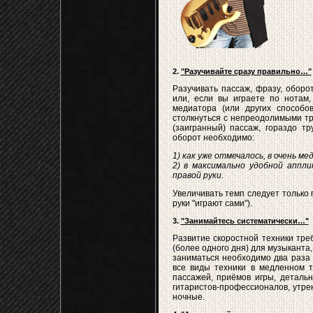
2.
"Разучивайте сразу правильно…"
Разучивать пассаж, фразу, оборо
или, если вы играете по нотам,
медиатора (или других способо
столкнуться с непреодолимыми тр
(заигранный) пассаж, гораздо т
оборот необходимо:
1) как уже отмечалось, в очень м
2) в максимально удобной аппл
правой руки.
Увеличивать темп следует только 
руки "играют сами").
3.
"Занимайтесь систематически…"
Развитие скоростной техники тре
(более одного дня) для музыканта
заниматься необходимо два раза 
все виды техники в медленном т
пассажей, приёмов игры, детальн
гитаристов-профессионалов, утре
ночные.