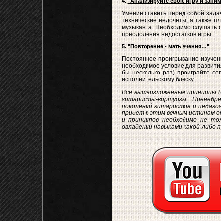
4.
"Анализируйте свою игру и зани
Умение ставить перед собой задач
технические недочеты, а также пл
музыканта. Необходимо слушать с
преодоления недостатков игры.
5.
"Повторение - мать учения…"
Постоянное проигрывание изученн
необходимое условие для развития
бы несколько раз) проиграйте се
исполнительскому блеску.
Все вышеизложенные принципы (
гитаристы-виртуозы. Пренебр
поколений гитаристов и педагог
придет к этим вечным истинам об
и принципов необходимо не тол
овладении навыками какой-либо п