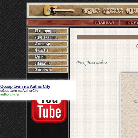
Рок-Баллады
Обзор 1win на AuthorCity
обзор 1win на AuthorCity
authorcity.ru
8.