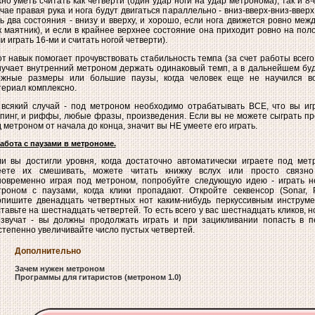
но уметь считать как четверти (один удар ноги на удар метронома), так и 8-
чае правая рука и нога будут двигаться параллельно - вниз-вверх-вниз-вверх.
ь два состояния - внизу и вверху, и хорошо, если нога движется ровно меж
к маятник), и если в крайнее верхнее состояние она приходит ровно на пол
и играть 16-ми и считать ногой четверти).
т навык помогает прочувствовать стабильность темпа (за счет работы всего 
учает внутренний метроном держать одинаковый темп, а в дальнейшем буд
ожные размеры или большие паузы, когда человек еще не научился в
ериал комплексно.
всякий случай - под метроном необходимо отрабатывать ВСЕ, что вы игра
пинг, и риффы, любые фразы, произведения. Если вы не можете сыграть п
 метроном от начала до конца, значит вы НЕ умеете его играть.
Работа с паузами в метрономе.
ли вы достигли уровня, когда достаточно автоматически играете под мет
еете их смешивать, можете читать книжку вслух или просто связно 
новременно играя под метроном, попробуйте следующую идею - играть н
роном с паузами, когда клики пропадают. Откройте секвенсор (Sonar, Pr
опишите двенадцать четвертных нот каким-нибудь перкуссивным инструме
тавьте на шестнадцать четвертей. То есть всего у вас шестнадцать кликов, 
 звучат - вы должны продолжать играть и при зацикливании попасть в п
тепенно увеличивайте число пустых четвертей.
Дополнительно
Зачем нужен метроном
Программы для гитаристов (метроном 1.0)