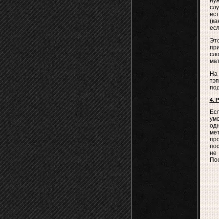
нуж
слу
ест
(ка
есл
Это
при
сл
мат
На 
тэп
под
4. 
Ес
ум
од
мет
пр
пос
не
Пос