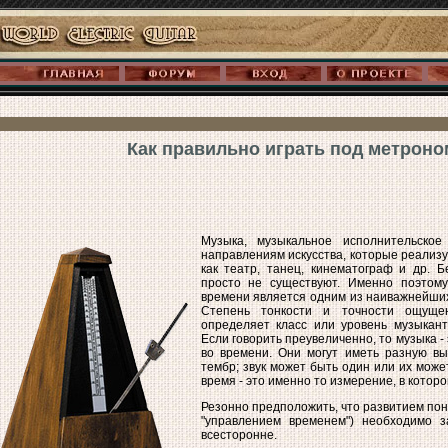
Как правильно играть под метроно
Музыка, музыкальное исполнительское
направлениям искусства, которые реализ
как театр, танец, кинематограф и др. Б
просто не существуют. Именно поэтом
времени является одним из наиважнейших
Степень тонкости и точности ощуще
определяет класс или уровень музыкант
Если говорить преувеличенно, то музыка - 
во времени. Они могут иметь разную выс
тембр; звук может быть один или их може
время - это именно то измерение, в котор
Резонно предположить, что развитием по
"управлением временем") необходимо з
всесторонне.