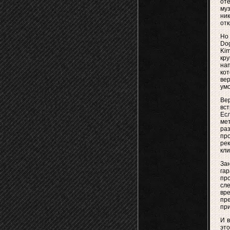
оте
му
ни
отк
Но 
Dog
Kim
кру
нап
ко
вер
умо
Ве
вст
Ес
мет
ра
про
рек
кли
Зан
гар
про
сле
вре
пр
при
И в
это