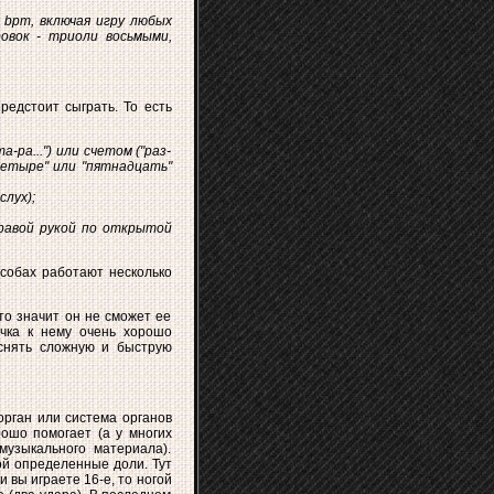
0 bpm, включая игру любых
овок - триоли восьмыми,
редстоит сыграть. То есть
ра...") или счетом ("раз-
"четыре" или "пятнадцать"
слух);
равой рукой по открытой
собах работают несколько
то значит он не сможет ее
ычка к нему очень хорошо
 снять сложную и быструю
орган или система органов
ошо помогает (а у многих
музыкального материала).
ой определенные доли. Тут
 вы играете 16-е, то ногой