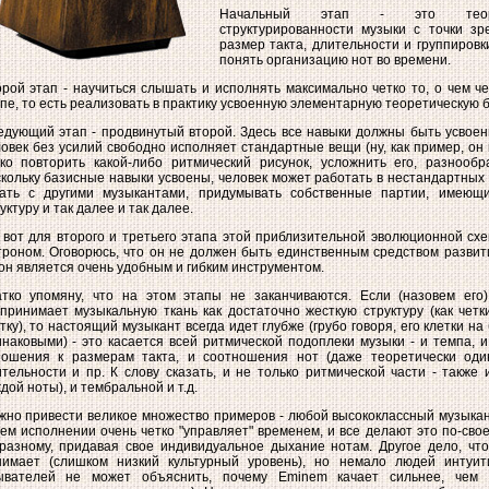
Начальный этап - это теорет
структурированности музыки с точки зре
размер такта, длительности и группировк
понять организацию нот во времени.
рой этап - научиться слышать и исполнять максимально четко то, о чем ч
пе, то есть реализовать в практику усвоенную элементарную теоретическую б
дующий этап - продвинутый второй. Здесь все навыки должны быть усвоен
овек без усилий свободно исполняет стандартные вещи (ну, как пример, он 
ко повторить какой-либо ритмический рисунок, усложнить его, разнообра
кольку базисные навыки усвоены, человек может работать в нестандартных
рать с другими музыкантами, придумывать собственные партии, имеющ
уктуру и так далее и так далее.
 вот для второго и третьего этапа этой приблизительной эволюционной сх
роном. Оговорюсь, что он не должен быть единственным средством развити
он является очень удобным и гибким инструментом.
атко упомяну, что на этом этапы не заканчиваются. Если (назовем его
принимает музыкальную ткань как достаточно жесткую структуру (как четк
тку), то настоящий музыкант всегда идет глубже (грубо говоря, его клетки на
наковыми) - это касается всей ритмической подоплеки музыки - и темпа, 
ношения к размерам такта, и соотношения нот (даже теоретически оди
тельности и пр. К слову сказать, и не только ритмической части - также 
дой ноты), и тембральной и т.д.
но привести великое множество примеров - любой высококлассный музыкан
ем исполнении очень четко "управляет" временем, и все делают это по-свое
разному, придавая свое индивидуальное дыхание нотам. Другое дело, что
нимает (слишком низкий культурный уровень), но немало людей интуити
ывателей не может объяснить, почему Eminem качает сильнее, чем #