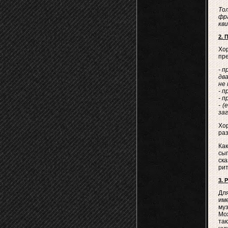
Тол
фр
кви
2. 
Хор
пре
- п
два
не 
- п
- п
- 
за
Хор
раз
Как
сы
ск
рит
3. 
Для
име
му
Мож
так