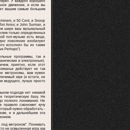
твуют. У каждого хорошего
ьное движение, и если вы
анет вашим самым большим
minem, и 50 Cent, и Snoop
 Tori Amos; и John Surman, и
 чем шире ваш музыкальный
телем только определенных
ой поп-музыке есть вещи,
одно поколение изобилуют
 кто исполнял бы их также
e Perhaps").
ельные программы, так и
анические и электронные).
ичем, приятно, если этот
кликанье действует не так
ые метрономы, вам нужен
ичимый звук (и кстати, не
ли ведущего, лучше просто
льном подходе нет никакой
те теоретическую базу. Не
 до полного понимания. Не
е правило сэкономит кучу
оторый нужно обработать -
лове, и в дальнейшем эта
тением.
ь под метроном". Понимать
сто не осмыленная игра как