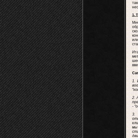
так
нес
1. 
Мно
обр
ск
кон
ил
ста
Ит
мет
шес
вве
Са
1.
во
"ко
2.
пре
- "
3.
от
кл
мы 
ст
дви