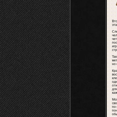
Вто
эта
Сле
чел
чет
пос
иг
стр
Так
мет
но 
Кр
вос
кле
оди
от
дли
каж
Мож
сво
по-
по
об