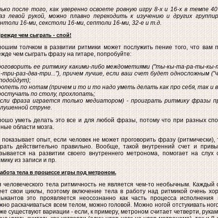
ько после того, как уверенно освоете ровную игру 8-х и 16-х в темпе 4
аз левой рукой, можно плавно переходить к изучению и других группир
нтоли 16-ми, секстоли 16-ми, септоли 16-ми, 32-е и т.д.
Прежде чем сыграть - спой!
ошим толчком в развитии ритмики может послужить пение того, что вам п
жде чем сыграть фразу на гитаре, попробуйте:
роговорить ее ритмику какими-либо междометиями ("ты-кы-та-ра-ты-кы-та-
-три-раз-два-три..."), причем лучше, если ваш счет будет односложным (
подойдут);
ропеть по нотам (причем и то и то надо уметь делать как про себя, так и в
ростучать по столу, прохлопать;
(если фраза играется только медиатором) - проиграть ритмику фразы п
глушенной струне.
ошо уметь делать это все и для любой фразы, потому что при разных спо
ные области мозга.
 показывает опыт, если человек не может проговорить фразу (ритмически), 
грать действительно правильно. Вообще, такой внутренний счет и прив
азывается на развитии своего внутреннего метронома, помогает на слух
мику из записи и пр.
Работа тела в процессе игры под метроном.
 человеческого тела ритмичность не является чем-то необычным. Каждый 
ет свои циклы, поэтому включение тела в работу над ритмикой очень хор
зыкантов это проявляется неосознанно как часть процесса исполнения 
но раскачиваться всем телом, можно головой. Можно ногой отстукивать ног
же существуют вариации - если, к примеру, метроном считает четверти, руками