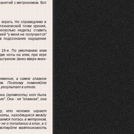
 занятий с метрономом. Вот
 играть. Но справедливо и
технической точки зрения,
есколько недель) ставить
ией "у меня не получается"
ь в подсознание ощущение
 16-е. По умолчанию клик
ве ноты на клик, при игре
штрихом (вниз-вверх-вниз-
яжение, а самое главное
ым. Поэтому поменяйте
 результат в итоге.
ка (громкость) нот была
". Она - не "главная", она
у, что человек играет
 ноты, находящиеся между
аемся попась в метроном,
е о попадании в клик, а о
увствуйте маятниковость