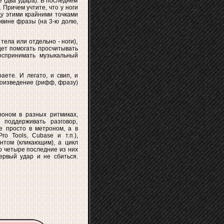
е (два удара). В последнем
 Причем учтите, что у ноги
ду этими крайними точками
овине фразы (на 3-ю долю,
тела или отдельно - ноги),
ет помогать просчитывать
оспринимать музыкальный
ете. И легато, и свип, и
роизведение (рифф, фразу)
роном в разных ритмиках,
поддерживать разговор,
е просто в метроном, а в
o Tools, Cubase и т.п.),
нтом (кликающим), а цикл
но четыре последние из них
ервый удар и не сбиться.