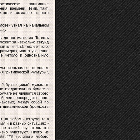
ическое понимание
ния времени. Темп, такт,
и нот и так далее - просто
еловек узнал на начальном
азу.
ы до автоматизма. То есть
может за несколько секунд
зить и т.п.). Более того,
 размерах, может уверенно
ие четкую и однозначную
емы очень сильно помогает
я "ритмической культуры",
) "обучающийся" музыкант
ие квадратики на бумаге в
 бумаге не являются строго
и более непосредственного
наковых) между собой по
и динамической (громкость
т на любом инструменте в
му, и в разных ситуациях -
 не всякий слушатель это
вно чувствуют. Никто из
##### (вставьте любого