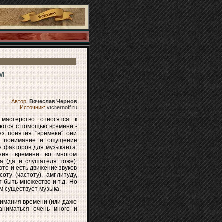
м
Автор:
Вячеслав Чернов
Источник:
vtchernoff.ru
 мастерство относятся к
уются с помощью времени -
ез понятия "времени" они
у понимание и ощущение
 факторов для музыканта.
ния времени во многом
а (да и слушателя тоже).
это и есть движение звуков
оту (частоту), амплитуду,
т быть множество и т.д. Но
ом существует музыка.
нимания времени (или даже
аниматься очень много и