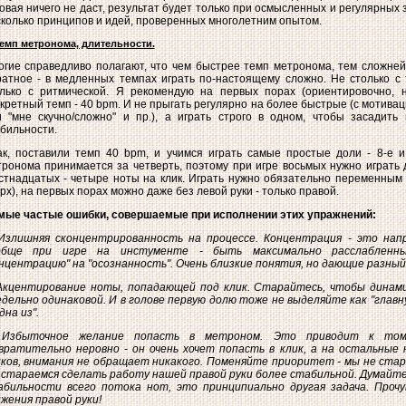
овая ничего не даст, результат будет только при осмысленных и регулярных
колько принципов и идей, проверенных многолетним опытом.
Темп метронома, длительности.
гие справедливо полагают, что чем быстрее темп метронома, тем сложней
атное - в медленных темпах играть по-настоящему сложно. Не столько с 
олько с ритмической. Я рекомендую на первых порах (ориентировочно, н
кретный темп - 40 bpm. И не прыгать регулярно на более быстрые (с мотивац
и "мне скучно/сложно" и пр.), а играть строго в одном, чтобы засадит
бильности.
ак, поставили темп 40 bpm, и учимся играть самые простые доли - 8-е и
ронома принимается за четверть, поэтому при игре восьмых нужно играть д
тнадцатых - четыре ноты на клик. Играть нужно обязательно переменным 
рх), на первых порах можно даже без левой руки - только правой.
мые частые ошибки, совершаемые при исполнении этих упражнений:
 Излишняя сконцентрированность на процессе. Концентрация - это напр
обще при игре на инстументе - быть максимально расслабленн
нцентрацию" на "осознанность". Очень близкие понятия, но дающие разный
 Акцентирование ноты, попадающей под клик. Старайтесь, чтобы динами
дельно одинаковой. И в голове первую долю тоже не выделяйте как "главную
одна из".
 Избыточное желание попасть в метроном. Это приводит к том
вратительно неровно - он очень хочет попасть в клик, а на остальные
иков, внимания не обращает никакого. Поменяйте приоритет - мы не стар
стараемся сделать работу нашей правой руки более стабильной. Думайте н
абильности всего потока нот, это принципиально другая задача. Проч
жения правой руки!