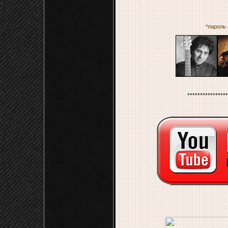
*пароль к
****************