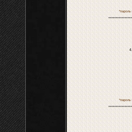
*пароль к
****************
4
*пароль к
****************