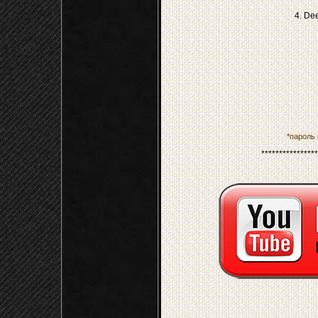
4. De
*пароль к
****************